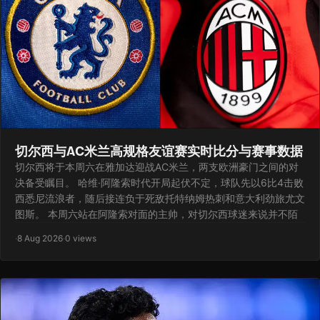
切尔西与AC米兰高规格友谊赛实时比分与赛事数据
切尔西将于本周六在雅加达迎战AC米兰，两支欧洲豪门之间的对
决备受瞩目。 哈维·阿隆索时代开局起伏不定，球队先以6比4击败
西悉尼流浪者，随后接连负于死敌托特纳姆热刺和意大利劲旅尤文
图斯。 本周六站在阿隆索对面的主帅，对切尔西球迷来说并不陌
·
8 Aug 2026
·
0 views