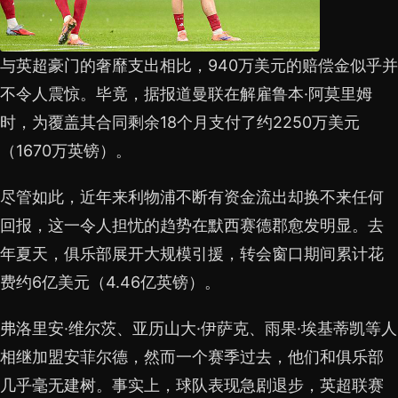
与英超豪门的奢靡支出相比，940万美元的赔偿金似乎并
不令人震惊。毕竟，据报道曼联在解雇鲁本·阿莫里姆
时，为覆盖其合同剩余18个月支付了约2250万美元
（1670万英镑）。
尽管如此，近年来利物浦不断有资金流出却换不来任何
回报，这一令人担忧的趋势在默西赛德郡愈发明显。去
年夏天，俱乐部展开大规模引援，转会窗口期间累计花
费约6亿美元（4.46亿英镑）。
弗洛里安·维尔茨、亚历山大·伊萨克、雨果·埃基蒂凯等人
相继加盟安菲尔德，然而一个赛季过去，他们和俱乐部
几乎毫无建树。事实上，球队表现急剧退步，英超联赛