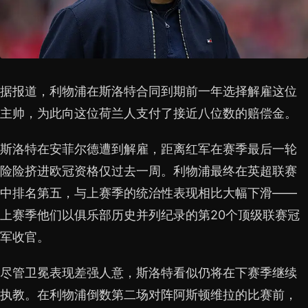
据报道，利物浦在斯洛特合同到期前一年选择解雇这位
主帅，为此向这位荷兰人支付了接近八位数的赔偿金。
斯洛特在安菲尔德遭到解雇，距离红军在赛季最后一轮
险险挤进欧冠资格仅过去一周。利物浦最终在英超联赛
中排名第五，与上赛季的统治性表现相比大幅下滑——
上赛季他们以俱乐部历史并列纪录的第20个顶级联赛冠
军收官。
尽管卫冕表现差强人意，斯洛特看似仍将在下赛季继续
执教。在利物浦倒数第二场对阵阿斯顿维拉的比赛前，