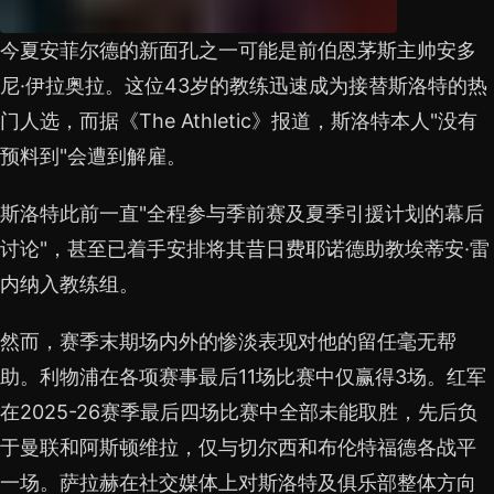
今夏安菲尔德的新面孔之一可能是前伯恩茅斯主帅安多
尼·伊拉奥拉。这位43岁的教练迅速成为接替斯洛特的热
门人选，而据《The Athletic》报道，斯洛特本人"没有
预料到"会遭到解雇。
斯洛特此前一直"全程参与季前赛及夏季引援计划的幕后
讨论"，甚至已着手安排将其昔日费耶诺德助教埃蒂安·雷
内纳入教练组。
然而，赛季末期场内外的惨淡表现对他的留任毫无帮
助。利物浦在各项赛事最后11场比赛中仅赢得3场。红军
在2025-26赛季最后四场比赛中全部未能取胜，先后负
于曼联和阿斯顿维拉，仅与切尔西和布伦特福德各战平
一场。萨拉赫在社交媒体上对斯洛特及俱乐部整体方向