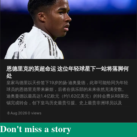
恩德里克的英超命运 这位年轻球星下一站将落脚何
处
皇家马德里以天价签下19岁的扬·迪奥曼德，此举可能给同为年轻
球员的恩德里克带来麻烦，后者在俱乐部的未来依然充满变数。
迪奥曼德以最高达1.4亿欧元（约1.62亿美元）的转会费从RB莱比
锡完成转会，创下皇马历史最贵引援、史上最贵非洲球员以及
·
8 Aug 2026
·
0 views
Don't miss a story