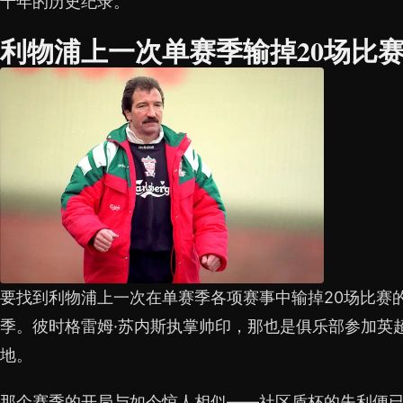
十年的历史纪录。
利物浦上一次单赛季输掉20场比
要找到利物浦上一次在单赛季各项赛事中输掉20场比赛的记
季。彼时格雷姆·苏内斯执掌帅印，那也是俱乐部参加英
地。
那个赛季的开局与如今惊人相似——社区盾杯的失利便