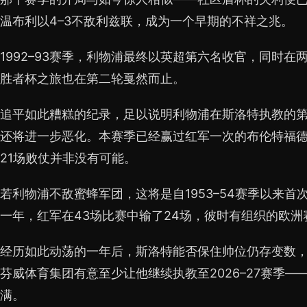
温布利以4–3不敌利兹联，成为一个早期的不祥之兆。
1992–93赛季，利物浦最终以英超第六名收官，同时
胜者杯之旅也在第二轮戛然而止。
追平如此糟糕的纪录，足以说明利物浦在斯洛特执教的
还将进一步恶化。本赛季已经赢过红军一次的布伦特福
21场败仗并非没有可能。
若利物浦不敌蜜蜂军团，这将是自1953–54赛季以来首
一年，红军在43场比赛中输了24场，彼时有组织的欧洲
经历如此动荡的一年后，斯洛特能否保住帅位仍存变数
芬威体育集团有意至少让他继续执教至2026–27赛季
满。