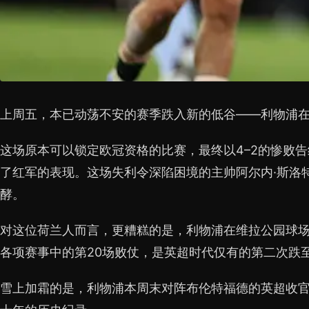
上周五，本已动荡不安的赛季跌入新的低谷——利物浦
这场原本可以锁定欧冠资格的比赛，最终以4–2的惨败
了红军的表现。这场失利令深陷困境的主帅阿尔内·斯洛
酵。
对这位荷兰人而言，更糟糕的是，利物浦在维拉公园球
各项赛事中的第20场败仗，是英超时代仅有的第二次跌
雪上加霜的是，利物浦本周末对阵布伦特福德的英超收