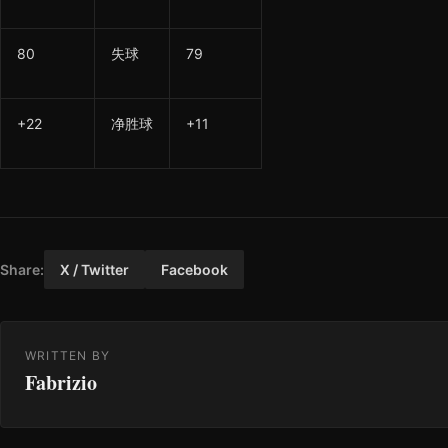
80
失球
79
+22
净胜球
+11
Share:
X / Twitter
Facebook
WRITTEN BY
Fabrizio