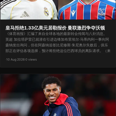
皇马拒绝1.33亿美元居勒报价 曼联激烈争夺沃顿
《体育画报》汇编了来自全球各地的最新转会传闻与八卦消息。
英超 加拉塔萨雷已就潜在引进边锋加布里埃尔·马蒂内利一事向阿
森纳发出询问，但在阿森纳追签比尼修斯·朱尼奥尔失败后，俱乐
部正在评估各项选择，预计将拒绝这位巴西球员的离队请求。（来
·
10 Aug 2026
·
0 views