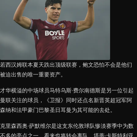
若西汉姆联本夏天跌出顶级联赛，鲍文恐怕不会是他们
被迫出售的唯一重要资产。
才华横溢的中场球员马特乌斯·费尔南德斯是另一位引起
曼联关注的球员，《卫报》同时还点名新晋英超冠军阿
森纳和法甲豪门巴黎圣日耳曼为其可能的去处。
克里森西奥·萨默维尔是这支东伦敦球队惨淡赛季中为数
不多的亮点之一，看来也将转会离队。塔蒂·卡斯特利亚