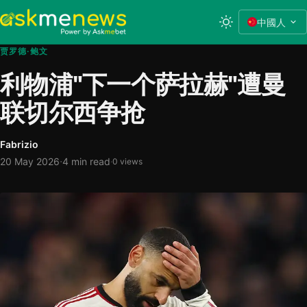
中國人
贾罗德·鲍文
利物浦"下一个萨拉赫"遭曼
联切尔西争抢
Fabrizio
·
20 May 2026
4 min read
·
0 views