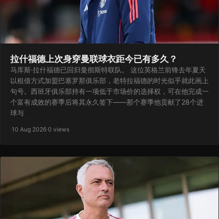
拉什福德上次身穿曼联球衣距今已有多久？
马库斯·拉什福德已回归曼彻斯特联队。 这位英格兰前锋去年夏天
以租借方式加盟巴塞罗那俱乐部，老特拉福德的时光似乎就此画上
句号。西班牙俱乐部持有一项低于市场价的选择权，可在他完成一
个富有成效的赛季后将其永久签下——那个赛季他贡献了28个进
球与
·
10 Aug 2026
·
0 views