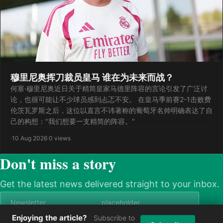
穆里尼奥挥刀裁员皇马 谁在为未来而战？
何塞·穆里尼奥近日关于精简皇家马德里阵容的言论引发了广泛讨
论，也很可能让不少球员感到忐忑不安。 在皇马季前赛2-1击败费
伦茨瓦罗斯之后，这位以直言不讳著称的葡萄牙名帅明确表达了自
己的构想："我们想要一支精简的阵容。"
·
10 Aug 2026
·
0 views
Don't miss a story
Get the latest news delivered straight to your inbox.
Enjoying the article?
Subscribe to