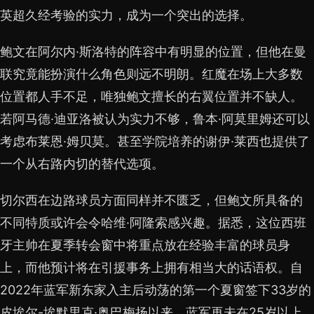
英超久经考验的实力，成为一个突出的选择。
鲍文在阿尔内·斯洛特的阵容中有明显的位置，但他在曼
联究竟能扮演什么角色则远不明朗。红魔在场上大多数
位置都人手不足，唯独鲍文擅长的右翼位置并不缺人。
若阿马德·迪亚洛被认为实力不够，鲁本·阿莫里姆还可以
考虑布莱恩·姆贝莫。甚至学院培养的谢伊·莱西也提供了
一个从右路内切的替代选项。
切尔西在边路球员方面同样并不匮乏，但鲍文所具备的
不同特质或许会令哈维·阿隆索感兴趣。据悉，这位西班
牙主帅在夏季转会窗中将重点放在经验丰富的球员身
上，而他预计将在引援事务上拥有相当大的话语权。自
2022年蓝军新东家入主后动荡的第一个夏窗签下33岁的
皮埃尔-埃默里克·奥巴梅扬以来，蓝军再未在25岁以上