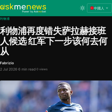
中國人
利物浦
利物浦再度错失萨拉赫接班
人候选 红军下一步该何去何
从
Fabrizio
·
2 Jul 2026
6 min read
·
0 views