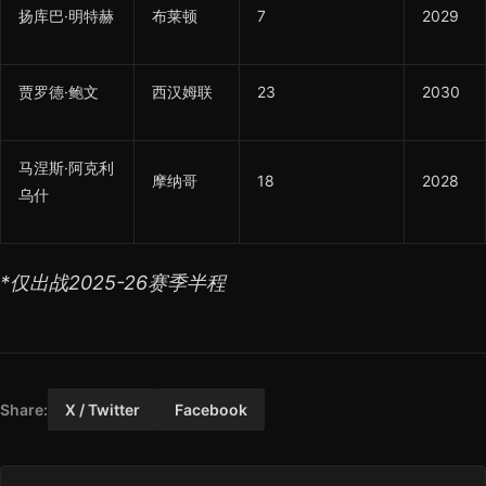
扬库巴·明特赫
布莱顿
7
2029
贾罗德·鲍文
西汉姆联
23
2030
马涅斯·阿克利
摩纳哥
18
2028
乌什
*仅出战2025-26赛季半程
Share:
X / Twitter
Facebook