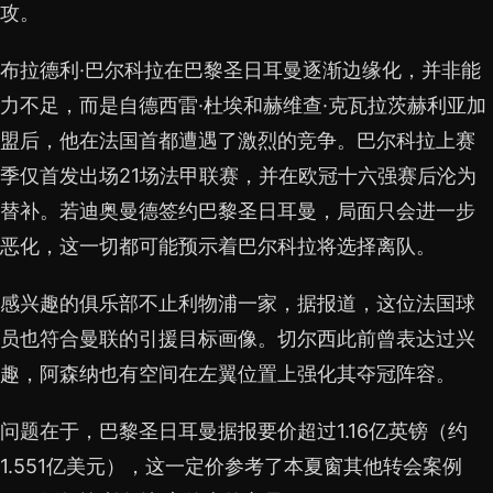
攻。
布拉德利·巴尔科拉在巴黎圣日耳曼逐渐边缘化，并非能
力不足，而是自德西雷·杜埃和赫维查·克瓦拉茨赫利亚加
盟后，他在法国首都遭遇了激烈的竞争。巴尔科拉上赛
季仅首发出场21场法甲联赛，并在欧冠十六强赛后沦为
替补。若迪奥曼德签约巴黎圣日耳曼，局面只会进一步
恶化，这一切都可能预示着巴尔科拉将选择离队。
感兴趣的俱乐部不止利物浦一家，据报道，这位法国球
员也符合曼联的引援目标画像。切尔西此前曾表达过兴
趣，阿森纳也有空间在左翼位置上强化其夺冠阵容。
问题在于，巴黎圣日耳曼据报要价超过1.16亿英镑（约
1.551亿美元），这一定价参考了本夏窗其他转会案例