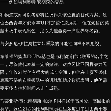
——例如埃利奥特·安德森的交易。
利物浦或许可以考虑将拉扬作为该位置的替代方案。这
位巴西青年才俊今年1月才加盟伯恩茅斯，但在短暂的英
超出场中表现出色，足以为他赢得一席世界杯名额。
与安多尼·伊拉奥拉立即重聚的可能性同样不容忽视。
布莱顿的扬库巴·明特赫也是与利物浦传出联系的名字之
一，尽管他代表着一定的赌注。这位冈比亚国脚潜力无
限，年仅21岁仍有很大的成长空间，但他在上赛季整体
表现不俗的布莱顿队中的进球和助攻数据表明，他仍需
要更多支持和时间来走向成熟。
马蒂亚斯·费尔南德斯-帕尔多同样属于高风险、高回报的
类型。这位21岁的比利时球员在里尔度过了过去两个赛