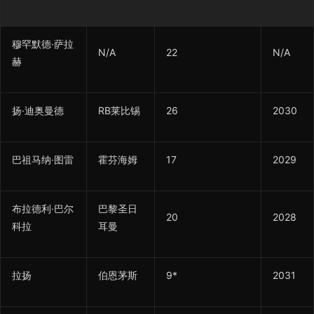
穆罕默德·萨拉
N/A
22
N/A
赫
扬·迪奥曼德
RB莱比锡
26
2030
巴祖马纳·图雷
霍芬海姆
17
2029
布拉德利·巴尔
巴黎圣日
20
2028
科拉
耳曼
拉扬
伯恩茅斯
9*
2031