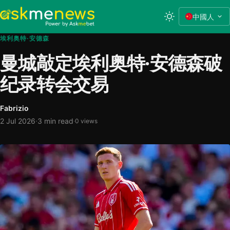
中國人
埃利奥特·安德森
曼城敲定埃利奥特·安德森破
纪录转会交易
Fabrizio
·
2 Jul 2026
3 min read
·
0 views