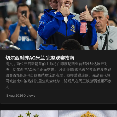
切尔西对阵AC米兰 完整观赛指南
周六，两位开启新篇章的主帅将在印度尼西亚首都雅加达展开对
决，切尔西与AC米兰正面交锋。 沙比·阿隆索执教的蓝军在夏季巡
回赛首场以6-4击败西悉尼流浪者后，随即遭遇连败。先是在伦敦
同城德比中被热刺的里查利森绝杀，随后又在周三以微弱差距不敌
尤
·
8 Aug 2026
·
0 views