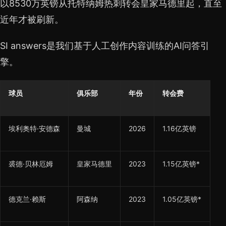
以8530万英镑从托特纳姆热刺转会皇家马德里起，直至
近年才被刷新。
SI answers是我们基于人工创作内容训练的AI问答引
擎。
球员
俱乐部
年份
转会费
埃利奥特·安德森
曼城
2026
1.16亿英镑
裘德·贝林厄姆
皇家马德里
2023
1.15亿英镑*
德克兰·赖斯
阿森纳
2023
1.05亿英镑*