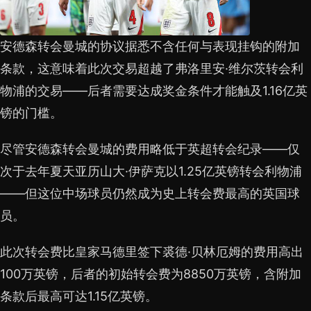
安德森转会曼城的协议据悉不含任何与表现挂钩的附加
条款，这意味着此次交易超越了弗洛里安·维尔茨转会利
物浦的交易——后者需要达成奖金条件才能触及1.16亿英
镑的门槛。
尽管安德森转会曼城的费用略低于英超转会纪录——仅
次于去年夏天亚历山大·伊萨克以1.25亿英镑转会利物浦
——但这位中场球员仍然成为史上转会费最高的英国球
员。
此次转会费比皇家马德里签下裘德·贝林厄姆的费用高出
100万英镑，后者的初始转会费为8850万英镑，含附加
条款后最高可达1.15亿英镑。