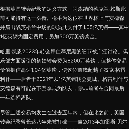
根据英国转会纪录的定义方式，阿森纳的德克兰·赖斯此
前可能持有这一头衔。枪手为这位在世界杯上与安德森
并肩出战英格兰中场的球员共支付了1.05亿英镑——其中
1亿英镑为固定费用，另加500万英镑奖金。
哈里·凯恩2023年转会拜仁慕尼黑的细节被广泛讨论。俱
乐部方面援引的初始转会费为8200万英镑，但整体交易
价值据信高达1.04亿英镑，使这位前锋超越了杰克·格雷
利什——后者于2021年以1亿英镑转会曼城。格雷利什与
安德森有可能在下赛季成为队友，除非前者在合同最后
一年选择离队。
尽管上述交易均发生在过去五年内，但在此之前，英国
转会纪录曾长达八年未被打破——自2013年加雷斯·贝尔