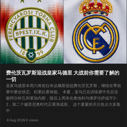
费伦茨瓦罗斯迎战皇家马德里 大战前你需要了解的
一切
皇家马德里本周六将前往布达佩斯迎战费伦茨瓦罗斯，继续在季前
赛中磨合状态、积累比赛体能。 本夏，皇马已在训练赛中先后击
败阿尔科孔和莱加内斯，随后上周末在奥地利与佛罗伦萨战平2–
2，第二个穆里尼奥时代正逐渐成形。 这个夏窗的关注焦点大多集
中
·
8 Aug 2026
·
0 views