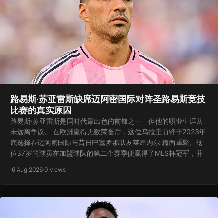
路易斯·苏亚雷斯缺席迈阿密国际对阵圣路易斯竞技
比赛的真实原因
路易斯·苏亚雷斯是同时代最出色的前锋之一，但他的职业生涯从
未远离争议。 在欧洲赢得无数荣誉后，这位乌拉圭前锋于2023年
底选择在迈阿密国际与昔日巴塞罗那队友莱昂内尔·梅西重聚。这
位37岁的球员在加盟球队的第二个赛季便赢得了MLS杯冠军，并
·
6 Aug 2026
·
0 views