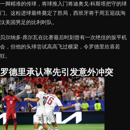
一脚精准的传球，将球推入门将迪奥戈·科斯塔把守的球
门。这粒进球最终奠定了胜局，西班牙将于周五迎战淘
汰美国男足的比利时队。
贝尔纳多·席尔瓦在比赛最后时刻曾有一次绝佳的扳平机
会，但他的头球尝试高高飞过横梁，令罗德里欣喜若
狂。
罗德里承认率先引发意外冲突