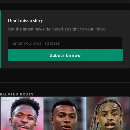
Don't miss a story
Get the latest news delivered straight to your inbox.
Subscribe now
RELATED POSTS