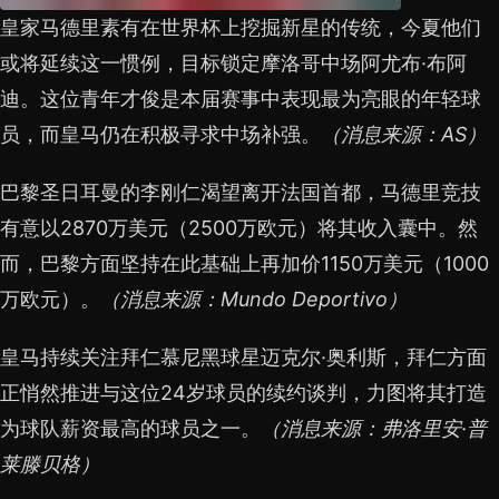
皇家马德里素有在世界杯上挖掘新星的传统，今夏他们
或将延续这一惯例，目标锁定摩洛哥中场阿尤布·布阿
迪。这位青年才俊是本届赛事中表现最为亮眼的年轻球
员，而皇马仍在积极寻求中场补强。
（消息来源：AS）
巴黎圣日耳曼的李刚仁渴望离开法国首都，马德里竞技
有意以2870万美元（2500万欧元）将其收入囊中。然
而，巴黎方面坚持在此基础上再加价1150万美元（1000
万欧元）。
（消息来源：Mundo Deportivo）
皇马持续关注拜仁慕尼黑球星迈克尔·奥利斯，拜仁方面
正悄然推进与这位24岁球员的续约谈判，力图将其打造
为球队薪资最高的球员之一。
（消息来源：弗洛里安·普
莱滕贝格）