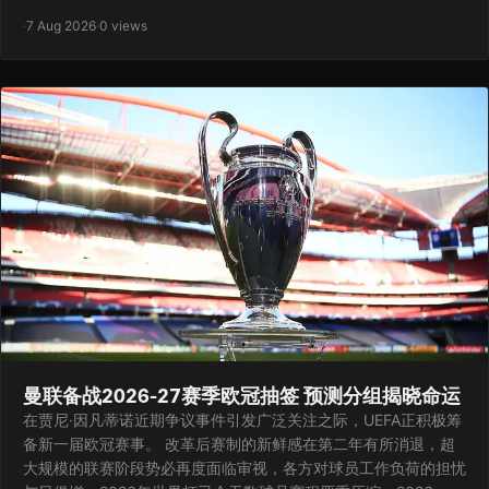
·
7 Aug 2026
·
0 views
曼联备战2026-27赛季欧冠抽签 预测分组揭晓命运
在贾尼·因凡蒂诺近期争议事件引发广泛关注之际，UEFA正积极筹
备新一届欧冠赛事。 改革后赛制的新鲜感在第二年有所消退，超
大规模的联赛阶段势必再度面临审视，各方对球员工作负荷的担忧