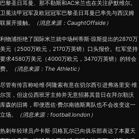
巴黎圣日耳曼、那不勒斯和AC米兰也在关注萨默维尔。
卫冕法甲冠军及欧冠冠军巴黎圣日耳曼已率先与西汉姆
联展开接触。
（消息来源：CaughtOffside）
利物浦拒绝了国际米兰就中场柯蒂斯·琼斯提出的2870万
美元（2500万欧元，2170万英镑）口头报价。红军坚持
要求4580万美元（4000万欧元，3470万英镑）的转会
费。
（消息来源：The Athletic）
尽管有传言称哈维·阿隆索有意在切尔西引进弗洛里安·维
尔茨，但这位西班牙主帅并无意招募其昔日在拜尔勒沃
库森的旧将，即便恩佐·费尔南德斯离队也不会改变这一
立场。
（消息来源：football.london）
热刺年轻球员卢卡斯·贝格瓦尔已向俱乐部表达了本夏天