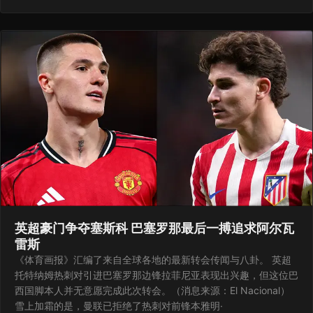
英超豪门争夺塞斯科 巴塞罗那最后一搏追求阿尔瓦
雷斯
《体育画报》汇编了来自全球各地的最新转会传闻与八卦。 英超
托特纳姆热刺对引进巴塞罗那边锋拉菲尼亚表现出兴趣，但这位巴
西国脚本人并无意愿完成此次转会。（消息来源：El Nacional）
雪上加霜的是，曼联已拒绝了热刺对前锋本雅明·