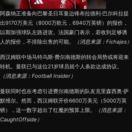
阿森纳正准备向巴黎圣日耳曼边锋布拉德利·巴尔科拉提
出9170万美元（8000万欧元，6940万英镑）的报价，
以期加强球队左路进攻。法国豪门表示，若收到足够诱
人的报价，不排除出售的可能。
（消息来源：Fichajes）
西汉姆联中场马特乌斯·费尔南德斯的转会局势或将迎来
转机。曼联已与这位21岁球员就个人条款达成协议。
（消息来源：Football Insider）
曼联同时也在考虑引进费尔南德斯的队友克里森西奥·萨
默维尔。然而，西汉姆联开价6600万美元（5000万英
镑），这一数字超出了红魔的预算上限。
（消息来源：
CaughtOffside）