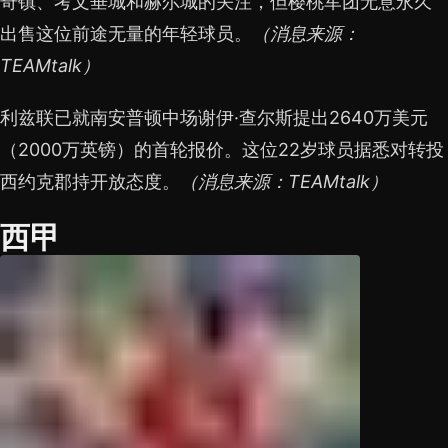
奇镇、考文垂城和赫尔城的关注，但樱桃军团无意永久
出售这位前途无量的年轻球员。
（消息来源：
TEAMtalk）
利兹联已就南安普顿中场谢伊·查尔斯提出2640万美元
（2000万英镑）的首轮报价。这位22岁球员据悉对转投
西约克郡持开放态度。
（消息来源：TEAMtalk）
西甲