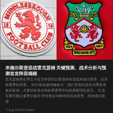
米德尔斯堡迎战雷克瑟姆 关键预测、战术分析与预
测首发阵容揭晓
雷克瑟姆将在周五卡拉宝杯首轮以客场身份迎战米德尔斯堡，拉开
新赛季的序幕。 菲尔·帕金森明确表示，他打算将此役作为季前准
备的延伸，主要目标是在锦标赛赛季开始前磨砺球队状态。 红龙
军团可能让夏季引援本·怀特曼在河畔球场完成首秀，而米德尔斯
堡
·
7 Aug 2026
·
0 views