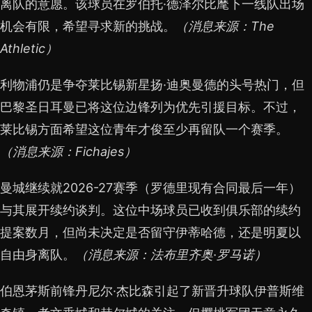
离队的意愿。该球员在罗伯托·德泽尔比麾下一线队出场
机会有限，希望寻求新的挑战。
（消息来源：The
Athletic）
利物浦仍是争夺莱比锡新星扬·迪奥曼德的头号热门，但
巴黎圣日耳曼已将这位边锋列为优先引援目标。不过，
莱比锡方面希望这位青年才俊至少再留队一个赛季。
（消息来源：Fichajes）
曼城继续就2026-27赛季（罗德里现有合同最后一年）
与其展开续约谈判。这位中场球员已收到俱乐部的续约
提案数月，但尚未决定是否留守伊蒂哈德，还是明夏以
自由身离队。
（消息来源：法布里齐奥·罗马诺）
伯恩茅斯前锋丹尼尔·杰比森引起了新晋升球队伊普斯维