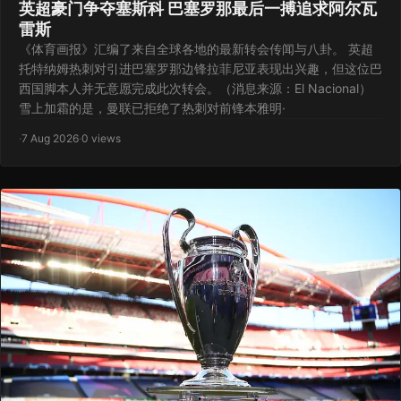
英超豪门争夺塞斯科 巴塞罗那最后一搏追求阿尔瓦
雷斯
《体育画报》汇编了来自全球各地的最新转会传闻与八卦。 英超
托特纳姆热刺对引进巴塞罗那边锋拉菲尼亚表现出兴趣，但这位巴
西国脚本人并无意愿完成此次转会。（消息来源：El Nacional）
雪上加霜的是，曼联已拒绝了热刺对前锋本雅明·
·
7 Aug 2026
·
0 views