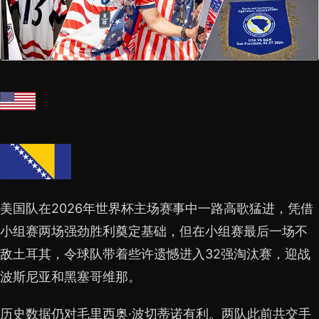
美国队在2026年世界杯主场赛事中一路高歌猛进，凭借
小组赛两场强劲胜利奠定基础，但在小组赛最后一场不
敌土耳其，令球队带着些许遗憾进入32强淘汰赛，迎战
波斯尼亚和黑塞哥维那。
历史数据仍对毛里西奥·波切蒂诺有利。两队此前共交手