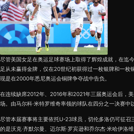
尽管美国女足在奥运足球赛场上取得了辉煌成就，在迄
足从未赢得金牌，仅在20世纪初获得过一枚银牌和一枚
现是在2000年悉尼奥运会铜牌争夺战中告负。
在连续缺席2012年、2016年和2021年三届奥运会后
场。由马尔科·米特罗维奇率领的球队在四分之一决赛中
尽管本届赛事将主要依托U-23球员，切伦多洛仍可征召
的是沃克·齐默尔曼、迈尔斯·罗宾逊和乔尔杰·米哈伊洛维