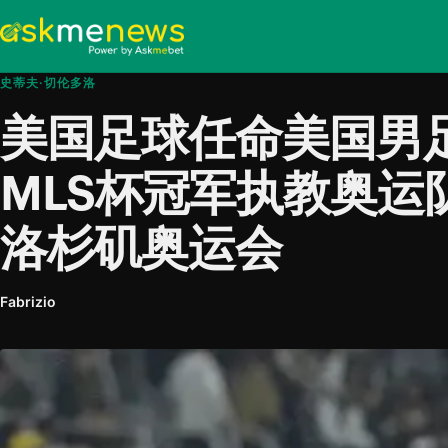
史蒂夫·切伦多洛
美国足球任命美国男
MLS杯冠军执教奥运队
洛杉矶奥运会
Fabrizio