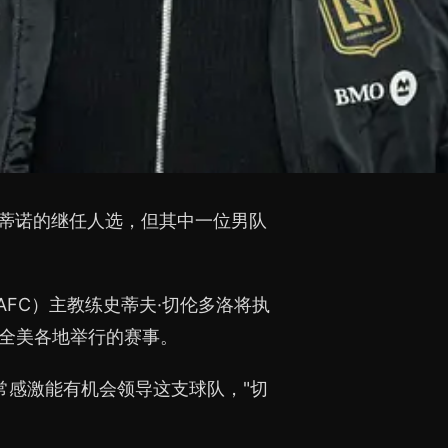
切蒂诺的继任人选，但其中一位男队
FC）主教练史蒂夫·切伦多洛将执
及全美各地举行的赛事。
常感激能有机会领导这支球队，"切