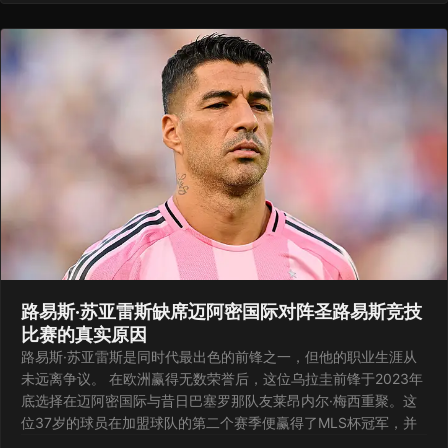
路易斯·苏亚雷斯缺席迈阿密国际对阵圣路易斯竞技
比赛的真实原因
路易斯·苏亚雷斯是同时代最出色的前锋之一，但他的职业生涯从
未远离争议。 在欧洲赢得无数荣誉后，这位乌拉圭前锋于2023年
底选择在迈阿密国际与昔日巴塞罗那队友莱昂内尔·梅西重聚。这
位37岁的球员在加盟球队的第二个赛季便赢得了MLS杯冠军，并