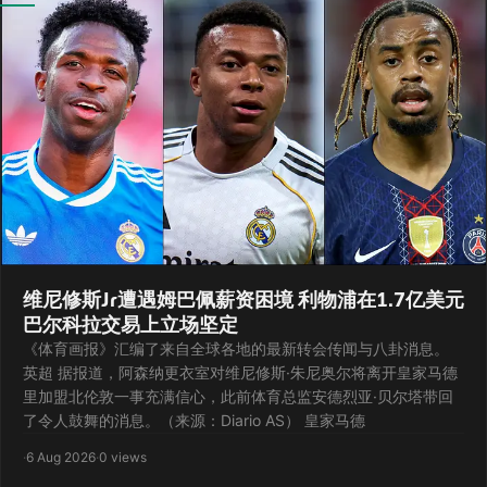
维尼修斯Jr遭遇姆巴佩薪资困境 利物浦在1.7亿美元
巴尔科拉交易上立场坚定
《体育画报》汇编了来自全球各地的最新转会传闻与八卦消息。
英超 据报道，阿森纳更衣室对维尼修斯·朱尼奥尔将离开皇家马德
里加盟北伦敦一事充满信心，此前体育总监安德烈亚·贝尔塔带回
了令人鼓舞的消息。（来源：Diario AS） 皇家马德
·
6 Aug 2026
·
0 views