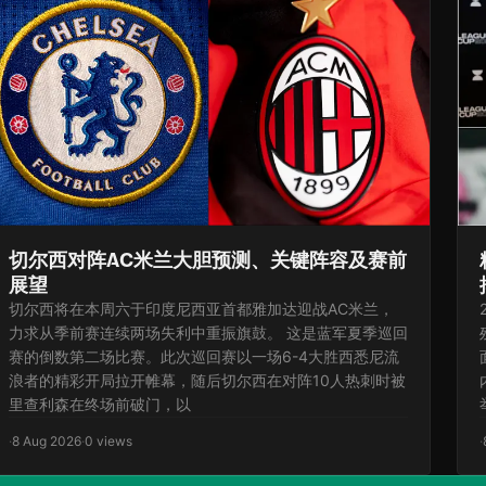
切尔西对阵AC米兰大胆预测、关键阵容及赛前
展望
切尔西将在本周六于印度尼西亚首都雅加达迎战AC米兰，
力求从季前赛连续两场失利中重振旗鼓。 这是蓝军夏季巡回
赛的倒数第二场比赛。此次巡回赛以一场6-4大胜西悉尼流
浪者的精彩开局拉开帷幕，随后切尔西在对阵10人热刺时被
里查利森在终场前破门，以
·
8 Aug 2026
·
0 views
·