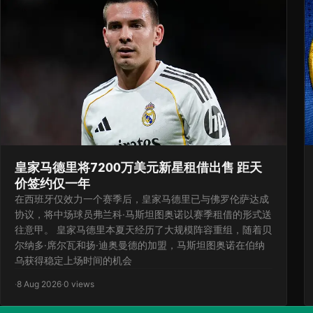
皇家马德里将7200万美元新星租借出售 距天
价签约仅一年
在西班牙仅效力一个赛季后，皇家马德里已与佛罗伦萨达成
协议，将中场球员弗兰科·马斯坦图奥诺以赛季租借的形式送
往意甲。 皇家马德里本夏天经历了大规模阵容重组，随着贝
尔纳多·席尔瓦和扬·迪奥曼德的加盟，马斯坦图奥诺在伯纳
乌获得稳定上场时间的机会
·
8 Aug 2026
·
0 views