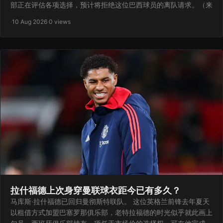
部正在评估各项选择，预计将拒绝这位巴西球员的离队请求。（来
·
10 Aug 2026
·
0 views
拉什福德上次身穿曼联球衣距今已有多久？
马库斯·拉什福德已回归曼彻斯特联队。 这位英格兰前锋去年夏天
以租借方式加盟巴塞罗那俱乐部，老特拉福德的时光似乎就此画上