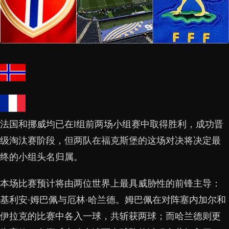
法国和挪威均已在I组前两场小组赛中取得胜利，成功晋
级淘汰赛阶段，但两队在福克斯堡的这场对决将决定最
终的小组头名归属。
本场比赛预计将由两位世界上最具威胁性的前锋主导：
基利安·姆巴佩与厄林·哈兰德。姆巴佩在对阵塞内加尔和
伊拉克的比赛中各入一球，共斩获两球；而哈兰德则更