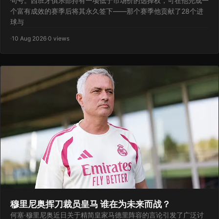
句号。西班牙俱乐部持有一项低于市场价的选择权，可在他完成一
个富有成效的赛季后将其永久签下——那个赛季他贡献了28个进
球与
·
10 Aug 2026
·
0 views
穆里尼奥挥刀裁员皇马 谁在为未来而战？
何塞·穆里尼奥近日关于精简皇家马德里阵容的言论引发了广泛讨