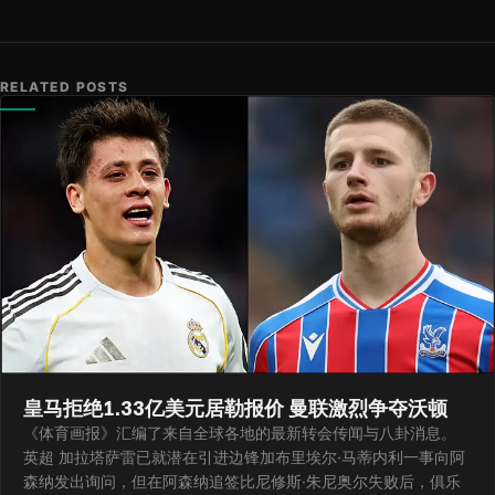
RELATED POSTS
皇马拒绝1.33亿美元居勒报价 曼联激烈争夺沃顿
《体育画报》汇编了来自全球各地的最新转会传闻与八卦消息。
英超 加拉塔萨雷已就潜在引进边锋加布里埃尔·马蒂内利一事向阿
森纳发出询问，但在阿森纳追签比尼修斯·朱尼奥尔失败后，俱乐