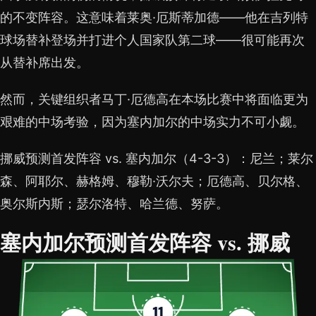
的不变阵容。这意味着莱奥·厄斯蒂加德——他在吉列特
球场替补登场并打进个人国家队第二球——很可能再次
从替补席出发。
然而，关键组织者马丁·厄德高在本场比赛中将面临更为
艰难的中场考验，因为塞内加尔的中场实力不可小觑。
挪威预测首发阵容 vs. 塞内加尔（4-3-3）：尼兰；莱尔
森、阿耶尔、赫格姆、穆勒·沃尔夫；厄德高、贝尔格、
奥尔斯内斯；瑟尔洛特、哈兰德、努萨。
塞内加尔预测首发阵容 vs. 挪威