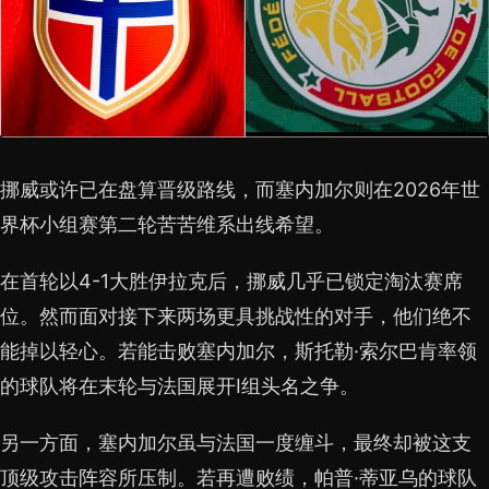
挪威或许已在盘算晋级路线，而塞内加尔则在2026年世
界杯小组赛第二轮苦苦维系出线希望。
在首轮以4-1大胜伊拉克后，挪威几乎已锁定淘汰赛席
位。然而面对接下来两场更具挑战性的对手，他们绝不
能掉以轻心。若能击败塞内加尔，斯托勒·索尔巴肯率领
的球队将在末轮与法国展开I组头名之争。
另一方面，塞内加尔虽与法国一度缠斗，最终却被这支
顶级攻击阵容所压制。若再遭败绩，帕普·蒂亚乌的球队