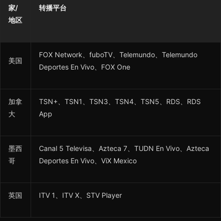
家/
转播平台
地区
FOX Network、fuboTV、Telemundo、Telemundo
美国
Deportes En Vivo、FOX One
加拿
TSN+、TSN1、TSN3、TSN4、TSN5、RDS、RDS
大
App
墨西
Canal 5 Televisa、Azteca 7、TUDN En Vivo、Azteca
哥
Deportes En Vivo、ViX Mexico
英国
ITV 1、ITV X、STV Player