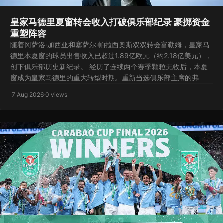
皇家马德里夏窗转会收入打破俱乐部纪录 豪掷资金
重塑阵容
随着冈萨洛·加西亚和塞萨尔·帕拉西奥斯双双转会富勒姆，皇家马
德里本夏窗的球员出售收入已超过1.89亿欧元（约2.18亿美元），
创下俱乐部历史新纪录。 经历了连续两个赛季颗粒无收后，本夏
窗成为皇家马德里的重大转型时期。重新当选俱乐部主席的弗
·
7 Aug 2026
·
0 views