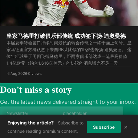
皇家马德里打破俱乐部传统 成功签下扬·迪奥曼德
本届夏季转会窗口持续时间最长的转会传奇之一终于画上句号。皇
家马德里官方确认签下来自RB莱比锡的19岁边锋扬·迪奥曼德。 这
位年轻球星于周四飞抵马德里，距两家俱乐部达成一笔最高价值
1.4亿欧元（约合1.616亿美元）的协议的消息曝光不足一天
·
6 Aug 2026
·
0 views
Don't miss a story
Get the latest news delivered straight to your inbox.
Enjoying the article?
Subscribe to
×
Subscribe now
Subscribe
continue reading premium content.
© 2026 askmenews. All rights reserved.
Power by Askmebet