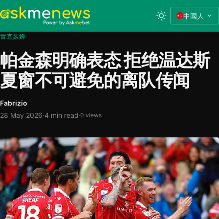
中國人
雷克瑟姆
帕金森明确表态 拒绝温达斯
夏窗不可避免的离队传闻
Fabrizio
·
28 May 2026
4 min read
·
0 views