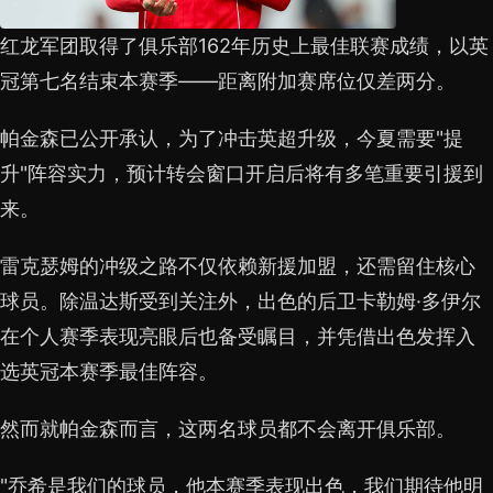
红龙军团取得了俱乐部162年历史上最佳联赛成绩，以英
冠第七名结束本赛季——距离附加赛席位仅差两分。
帕金森已公开承认，为了冲击英超升级，今夏需要"提
升"阵容实力，预计转会窗口开启后将有多笔重要引援到
来。
雷克瑟姆的冲级之路不仅依赖新援加盟，还需留住核心
球员。除温达斯受到关注外，出色的后卫卡勒姆·多伊尔
在个人赛季表现亮眼后也备受瞩目，并凭借出色发挥入
选英冠本赛季最佳阵容。
然而就帕金森而言，这两名球员都不会离开俱乐部。
"乔希是我们的球员，他本赛季表现出色，我们期待他明