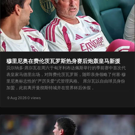
穆里尼奥在费伦茨瓦罗斯热身赛后炮轰皇马新援
贝尔纳多·席尔瓦在周六于匈牙利布达佩斯举行的季前赛中首次代
表皇家马德里出场，对阵费伦茨瓦罗斯，随即亲身领略了何塞·穆
里尼奥标志性的"严厉关爱"式管理风格。 席尔瓦以自由球员身份
加盟，此前离开曼彻斯特城并在世界杯后休假，
·
9 Aug 2026
·
0 views