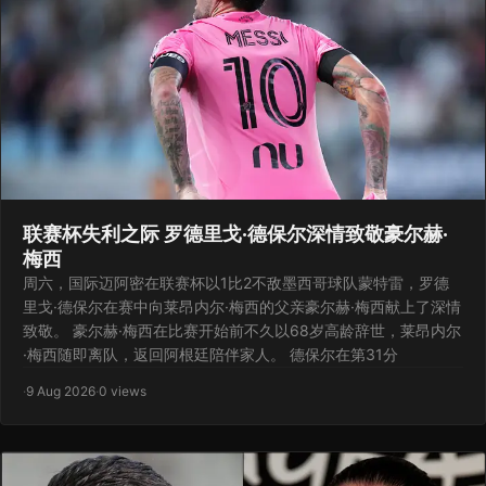
联赛杯失利之际 罗德里戈·德保尔深情致敬豪尔赫·
梅西
周六，国际迈阿密在联赛杯以1比2不敌墨西哥球队蒙特雷，罗德
里戈·德保尔在赛中向莱昂内尔·梅西的父亲豪尔赫·梅西献上了深情
致敬。 豪尔赫·梅西在比赛开始前不久以68岁高龄辞世，莱昂内尔
·梅西随即离队，返回阿根廷陪伴家人。 德保尔在第31分
·
9 Aug 2026
·
0 views