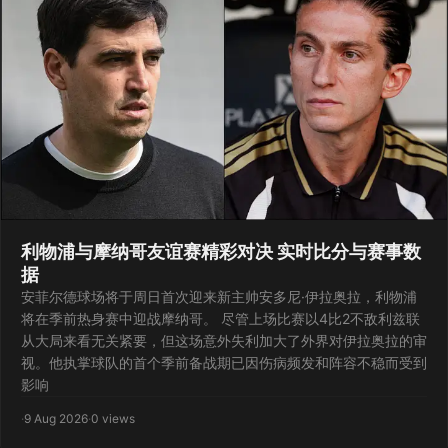
利物浦与摩纳哥友谊赛精彩对决 实时比分与赛事数
据
安菲尔德球场将于周日首次迎来新主帅安多尼·伊拉奥拉，利物浦
将在季前热身赛中迎战摩纳哥。 尽管上场比赛以4比2不敌利兹联
从大局来看无关紧要，但这场意外失利加大了外界对伊拉奥拉的审
视。他执掌球队的首个季前备战期已因伤病频发和阵容不稳而受到
影响
·
9 Aug 2026
·
0 views