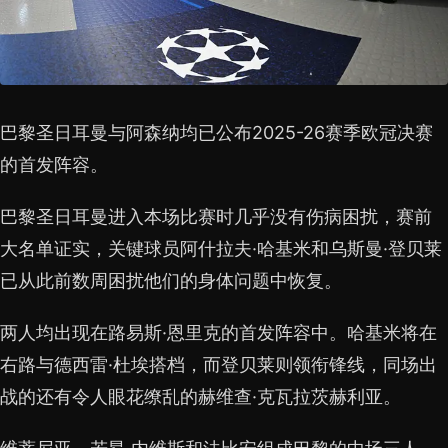
巴黎圣日耳曼与阿森纳均已公布2025-26赛季欧冠决赛
的首发阵容。
巴黎圣日耳曼进入本场比赛时几乎没有伤病困扰，赛前
大名单证实，关键球员阿什拉夫·哈基米和乌斯曼·登贝莱
已从此前数周困扰他们的身体问题中恢复。
两人均出现在路易斯·恩里克的首发阵容中。哈基米将在
右路与德西雷·杜埃搭档，而登贝莱则领衔锋线，同场出
战的还有令人眼花缭乱的赫维查·克瓦拉茨赫利亚。