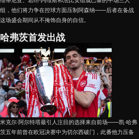
维蒂尼亚、若昂·内维斯和法比安组成巴黎的中场三人
组，他们将力争在控球方面压制阿森纳——后者在备战
这场盛会期间从不掩饰自身的自信。
哈弗茨首发出战
米克尔·阿尔特塔最引人注目的选择来自前场——凯·哈弗
茨五年前曾在欧冠决赛中为切尔西破门，此番他力压备