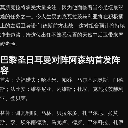
莫斯克拉将承受大量关注，因为他面临着当今足坛最艰
难的任务之一。令人生畏的克瓦拉茨赫利亚将在积极插
上的左后卫努诺·门德斯前方出战，这对组合预计将持续
冲击边路，给这位出任不熟悉位置的天然中后卫带来严
峻考验。
巴黎圣日耳曼对阵阿森纳首发阵
容
首发：萨福诺夫；哈基米、帕乔、马尔基尼奥斯、门德
斯；法比安；维蒂尼亚、内维斯；杜埃、克瓦拉茨赫利
亚、登贝莱。
替补：谢瓦利耶、马林、贝拉尔多、扎巴尔尼、拉莫
斯、李、埃尔南德斯、马尤卢、德罗、巴尔科拉、扎伊