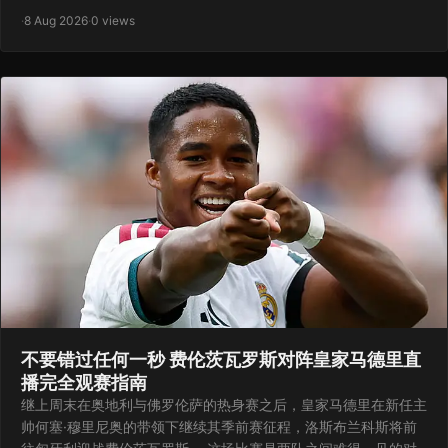
·
8 Aug 2026
·
0 views
不要错过任何一秒 费伦茨瓦罗斯对阵皇家马德里直
播完全观赛指南
继上周末在奥地利与佛罗伦萨的热身赛之后，皇家马德里在新任主
帅何塞·穆里尼奥的带领下继续其季前赛征程，洛斯布兰科斯将前