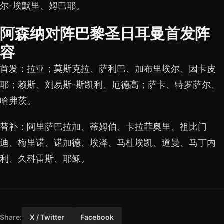
尔-埃默里、姆巴耶。
阿森纳对阵巴黎圣日耳曼首发阵
容
首发：拉亚；莫斯克拉、萨利巴、加布里埃尔、因卡皮
耶；赖斯、刘易斯-斯凯利、厄德高；萨卡、特罗萨尔、
哈弗茨。
替补：阿里萨巴拉加、蒂姆伯、卡拉菲奥里、祖比门
迪、梅里诺、诺加德、埃泽、马杜埃凯、道曼、马丁内
利、久科雷斯、耶稣。
Share:
X / Twitter
Facebook