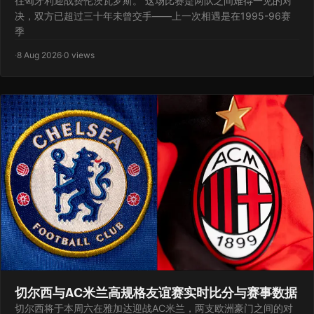
往匈牙利迎战费伦茨瓦罗斯。 这场比赛是两队之间难得一见的对
决，双方已超过三十年未曾交手——上一次相遇是在1995-96赛
季
·
8 Aug 2026
·
0 views
切尔西与AC米兰高规格友谊赛实时比分与赛事数据
切尔西将于本周六在雅加达迎战AC米兰，两支欧洲豪门之间的对