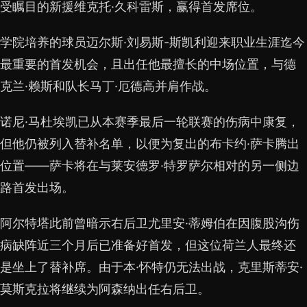
受瞩目的新援维克托·久科雷斯，赢得首发席位。
学院培养的球员迈尔斯·刘易斯-斯凯利迎来职业生涯迄今
最重要的首发机会，且出任他最擅长的中场位置，与德
克兰·赖斯和队长马丁·厄德高并肩作战。
诺尼·马杜埃凯已从本赛季最后一轮联赛的伤病中康复，
但他仍被列入替补名单，以便为复出的布卡约·萨卡腾出
位置——萨卡将在与莱安德罗·特罗萨尔相对的另一侧边
路首发出场。
阿尔特塔此前曾暗示右后卫尤里安·蒂姆伯在因腹股沟伤
病缺阵近三个月后已准备好首发，但这位荷兰人最终还
是坐上了替补席。由于本·怀特仍无法出战，克里斯蒂安·
莫斯克拉将继续为阿森纳出任右后卫。