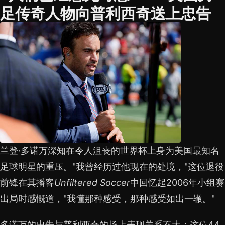
足传奇人物向普利西奇送上忠告
兰登·多诺万深知在令人沮丧的世界杯上身为美国最知名
足球明星的重压。"我曾经历过他现在的处境，"这位退役
前锋在其播客
Unfiltered Soccer
中回忆起2006年小组赛
出局时感慨道，"我懂那种感受，那种感受如出一辙。"
多诺万的忠告与普利西奇的场上表现关系不大；这位44