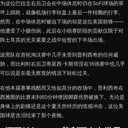
为这位巴拉圭右后卫会在中场休息时仍在SoFi球场的草
坪上踉跄，就像机场行李转盘上最后一件转圈的行李。
然而，在中场休息时被迫下场的却是这位美国前锋——
他遭受了小腿伤病，此后在小组赛阶段的贡献仅限于对
阵土耳其的无关紧要之战中短暂的下半场出场。
波黑队在首轮淘汰赛中几乎未受到普利西奇的任何威
胁，而比利时右后卫蒂莫西·卡斯塔涅在16强赛中也几乎
可以说是在毫无察觉的情况下轻松过关。
在他本届赛事残酷而又恰如其分的收场中，普利西奇在
西雅图的比赛未到60分钟便因脚踝伤势被换下。无论是
身体上的剧痛还是这个夏天所经历的情感冲击，这位美
国球星含泪结束了那个夜晚。