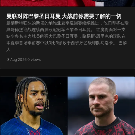
曼联对阵巴黎圣日耳曼 大战前你需要了解的一切
曼彻斯特联队的斯堪的纳维亚夏季巡回赛继续推进，他们即将在瑞
典哥德堡迎战连续两届欧冠冠军巴黎圣日耳曼。 红魔将面对一支
缺少多名主力球员的强大巴黎圣日耳曼，路易斯·恩里克的球队在
本夏季首场季前赛中以0比3惨败于西班牙乙级球队马洛卡。 巴黎
人
·
8 Aug 2026
·
0 views