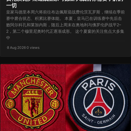
一切
皇家马德里本周六将前往布达佩斯迎战费伦茨瓦罗斯，继续在季前
赛中磨合状态、积累比赛体能。 本夏，皇马已在训练赛中先后击
败阿尔科孔和莱加内斯，随后上周末在奥地利与佛罗伦萨战平2–
2，第二个穆里尼奥时代正逐渐成形。 这个夏窗的关注焦点大多集
中
·
8 Aug 2026
·
0 views