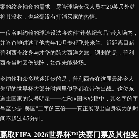
案的纹身袖套的需求。尽管球场安保人员在20英尺外就
将其没收，也丝毫没有打消买家的热情。
一位名叫约翰的球迷设法将这件"违禁纪念品"带入场内，
并兴奋地讲述了他去年10月专程飞赴米兰、近距离目睹
普利西奇纹身与才华的跨大西洋之旅。讽刺的是，普利
西奇当时因伤缺阵，始终未能登场。
令约翰和众多球迷沮丧的是，普利西奇在这届最终令人
失望的世界杯大部分时间里似乎都在带伤出战。这位东
道主国家的头号明星——在Fox国内转播中，其名字的字
号至少是"美国"二字的三倍——真正展现出自身实力的时
间不超过45分钟。
赢取FIFA 2026世界杯™决赛门票及其他奖