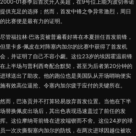
2000-01赛季后首次升入英超，在9号位上能为波切蒂诺
提供充足的选择；然而，首发中锋之争异常激烈，周日
的比赛便是最有力的证明。
尽管福拉林·巴洛贡被普遍看好将在本夏担任首发前锋，
但里卡多·佩皮在对阵塞内加尔的比赛中获得了首发机
会，并证明了自己不容小觑。这位23岁的埃因霍温前锋
在上半场与普利西奇配合默契，甚至为后者第20分钟的
进球送出了助攻。他的跑位也是美国队从开场哨响便实
施有效高位逼抢、令塞内加尔疲于应付的关键所在。
然而，巴洛贡并不打算轻易放弃首发位置。当他在下半
场替换佩皮出场后，其出色表现迅速盖过了前任的发
挥。这位摩纳哥前锋在进攻端锲而不舍。这位24岁的球
员一次次撕裂塞内加尔的防线，在两次进球因越位被吹