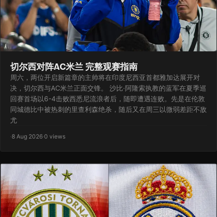
切尔西对阵AC米兰 完整观赛指南
周六，两位开启新篇章的主帅将在印度尼西亚首都雅加达展开对
决，切尔西与AC米兰正面交锋。 沙比·阿隆索执教的蓝军在夏季巡
回赛首场以6-4击败西悉尼流浪者后，随即遭遇连败。先是在伦敦
同城德比中被热刺的里查利森绝杀，随后又在周三以微弱差距不敌
尤
·
8 Aug 2026
·
0 views