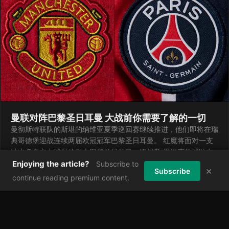
曼联对阵巴黎圣日耳曼 大战前你需要了解的一切
曼彻斯特联队的斯堪的纳维亚夏季巡回赛继续推进，他们即将在瑞
典哥德堡迎战连续两届欧冠冠军巴黎圣日耳曼。 红魔将面对一支
缺少多名主力球员的强大巴黎圣日耳曼，路易斯·恩里克的球队在
本夏季首场季前赛中以0比3惨败于西班牙乙级球队马洛卡。 巴黎
Enjoying the article?
Subscribe to
×
Subscribe
人
continue reading premium content.
·
8 Aug 2026
·
0 views
Don't miss a story