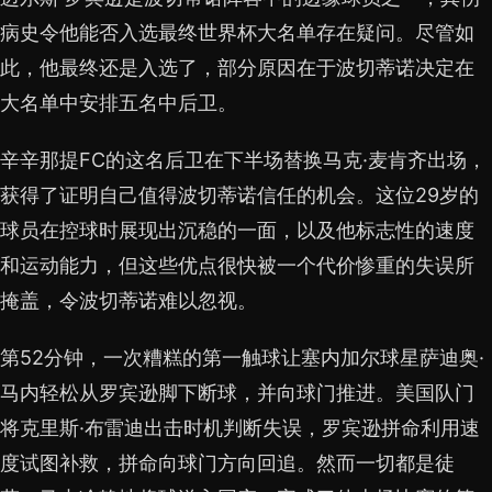
病史令他能否入选最终世界杯大名单存在疑问。尽管如
此，他最终还是入选了，部分原因在于波切蒂诺决定在
大名单中安排五名中后卫。
辛辛那提FC的这名后卫在下半场替换马克·麦肯齐出场，
获得了证明自己值得波切蒂诺信任的机会。这位29岁的
球员在控球时展现出沉稳的一面，以及他标志性的速度
和运动能力，但这些优点很快被一个代价惨重的失误所
掩盖，令波切蒂诺难以忽视。
第52分钟，一次糟糕的第一触球让塞内加尔球星萨迪奥·
马内轻松从罗宾逊脚下断球，并向球门推进。美国队门
将克里斯·布雷迪出击时机判断失误，罗宾逊拼命利用速
度试图补救，拼命向球门方向回追。然而一切都是徒