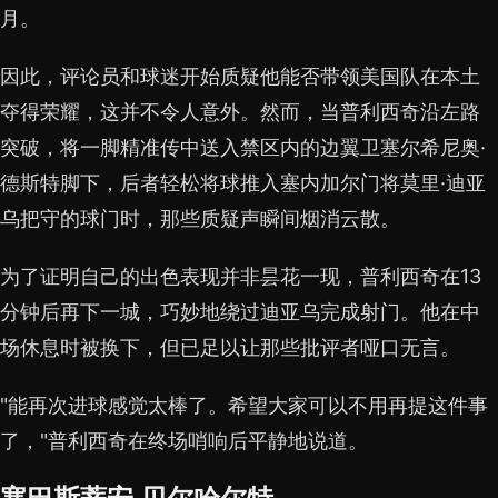
月。
因此，评论员和球迷开始质疑他能否带领美国队在本土
夺得荣耀，这并不令人意外。然而，当普利西奇沿左路
突破，将一脚精准传中送入禁区内的边翼卫塞尔希尼奥·
德斯特脚下，后者轻松将球推入塞内加尔门将莫里·迪亚
乌把守的球门时，那些质疑声瞬间烟消云散。
为了证明自己的出色表现并非昙花一现，普利西奇在13
分钟后再下一城，巧妙地绕过迪亚乌完成射门。他在中
场休息时被换下，但已足以让那些批评者哑口无言。
"能再次进球感觉太棒了。希望大家可以不用再提这件事
了，"普利西奇在终场哨响后平静地说道。
塞巴斯蒂安·贝尔哈尔特