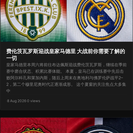
费伦茨瓦罗斯迎战皇家马德里 大战前你需要了解的
一切
皇家马德里本周六将前往布达佩斯迎战费伦茨瓦罗斯，继续在季前
赛中磨合状态、积累比赛体能。 本夏，皇马已在训练赛中先后击
败阿尔科孔和莱加内斯，随后上周末在奥地利与佛罗伦萨战平2–
2，第二个穆里尼奥时代正逐渐成形。 这个夏窗的关注焦点大多集
中
·
8 Aug 2026
·
0 views