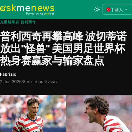
中國人
克里斯蒂安·普利西奇
普利西奇再攀高峰 波切蒂诺
放出"怪兽" 美国男足世界杯
热身赛赢家与输家盘点
Fabrizio
·
2 Jun 2026
8 min read
·
0 views