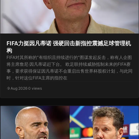
FIFA力挺因凡蒂诺 强硬回击新指控震撼足球管理机
构
FIFA对其所称的"有组织且持续进行的"图谋发起反击，称有人企图
将主席詹尼·因凡蒂诺赶下台。 欧足联持续威胁抵制未来的FIFA赛
事，要求获得保证因凡蒂诺不会重启出售世界杯股权计划，与此同
时，针对这位FIFA主席的指控在
·
9 Aug 2026
·
0 views