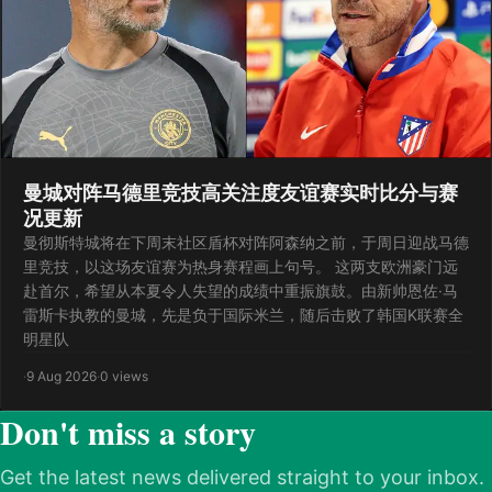
曼城对阵马德里竞技高关注度友谊赛实时比分与赛
况更新
曼彻斯特城将在下周末社区盾杯对阵阿森纳之前，于周日迎战马德
里竞技，以这场友谊赛为热身赛程画上句号。 这两支欧洲豪门远
赴首尔，希望从本夏令人失望的成绩中重振旗鼓。由新帅恩佐·马
雷斯卡执教的曼城，先是负于国际米兰，随后击败了韩国K联赛全
明星队
·
9 Aug 2026
·
0 views
Don't miss a story
Get the latest news delivered straight to your inbox.