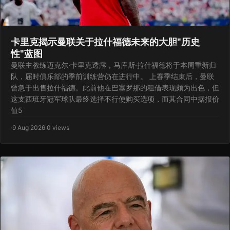
卡里克揭示曼联关于拉什福德未来的大胆"历史
性"蓝图
曼联主教练迈克尔·卡里克透露，马库斯·拉什福德将于本周重新归
队，届时俱乐部的季前训练营仍在进行中。 上赛季结束后，曼联
曾急于出售拉什福德。此前他在巴塞罗那的租借表现颇为出色，但
这支西班牙冠军球队最终选择不行使购买选项，而其合同中据报价
值5
·
9 Aug 2026
·
0 views