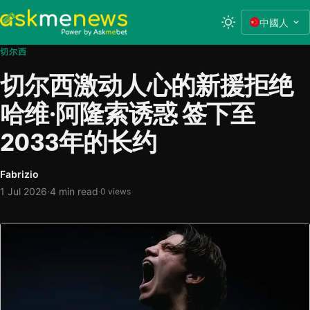
中國人
切尔西
切尔西激动人心的新援拒绝
哈维·阿隆索诱惑 签下至
2033年的长约
Fabrizio
·
1 Jul 2026
4 min read
·
0 views