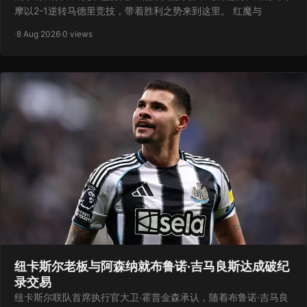
摩以2-1逆转马德里竞技，带着胜利之势来到这里。 红魔与
·
8 Aug 2026
·
0 views
纽卡斯尔老板与阿森纳就布鲁诺·吉马良斯达成破纪
录交易
纽卡斯尔联队首席执行官大卫·霍普金森承认，随着布鲁诺·吉马良