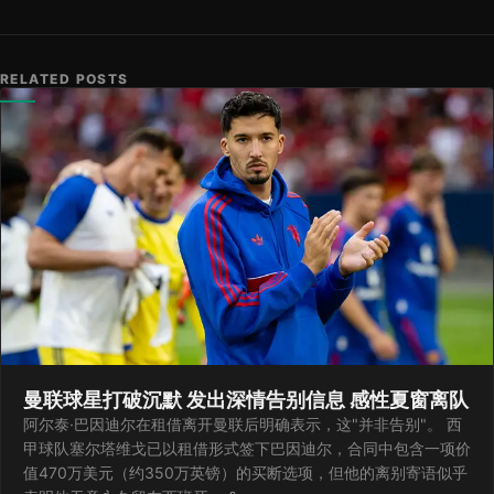
RELATED POSTS
曼联球星打破沉默 发出深情告别信息 感性夏窗离队
阿尔泰·巴因迪尔在租借离开曼联后明确表示，这"并非告别"。 西
甲球队塞尔塔维戈已以租借形式签下巴因迪尔，合同中包含一项价
值470万美元（约350万英镑）的买断选项，但他的离别寄语似乎