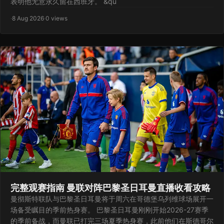
表明他无意永久留在西班牙。 &qu
·
8 Aug 2026
·
0 views
完整观赛指南 曼联对阵巴黎圣日耳曼直播收看攻略
曼彻斯特联队与巴黎圣日耳曼将于周六在哥德堡乌列维球场展开一
场备受瞩目的季前热身赛。 巴黎圣日耳曼刚刚开始2026-27赛季
的季前备战，而曼联已打完三场夏季热身赛，此前他们在斯德哥尔