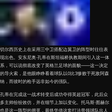
切尔西历史上在采用三中卫搭配边翼卫的阵型时往往表
现出色。安东尼奥·孔蒂在斯坦福桥执教期间引入这一体
系，可以说彻底改变了英格兰足球的面貌——这一决定
的导火索，是他眼睁睁看着球队以0比3惨败于死敌阿森
纳，而彼时的枪手远非如今的强队。
孔蒂在完成这一战术转变后成功夺得英超冠军，此后众
多主帅纷纷效仿，并在细节上加以变化。托马斯·图赫尔
也是这一阵型的拥趸，最终凭借这套打法带领球队出人