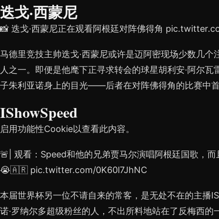
迭戈·西蒙尼
📸 迭戈·西蒙尼正在观看阿根廷对阵佛得角 pic.twitter.com
马德里竞技主帅迭戈·西蒙尼或许是迈阿密现场少数几个
人之一。即便是他麾下正寻求转会的球星胡利安·阿尔瓦
子朱利亚诺身上的目光——后者在对阵佛得角的比赛中
IShowSpeed
启用功能性Cookie以查看此内容。
🚨| 观看：Speed和他的兄弟贾马尔演唱阿根廷国歌
😭🇦🇷 pic.twitter.com/0K60l7JhNC
本届世界杯另一位不请自来的常客，是无处不在的主播ISh
诺·罗纳尔多超级粉丝的人，不出所料地站在了反梅西的