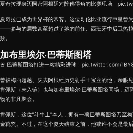
夏奇拉现身迈阿密阿根廷对阵佛得角的比赛现场。pic.twitter.
夏奇拉已成为世界杯的常客。这位哥伦比亚流行巨星曾
——参与的届数甚至超过了她的前任、西班牙中后卫热拉
数。
加布里埃尔·巴蒂斯图塔
🚨 巴蒂斯图塔打进一粒精彩进球！pic.twitter.com/1BY8
曾被梅西超越、失去阿根廷历史射手王宝座的他，亲眼见
肯佩斯（未入镜）也与加布里埃尔·巴蒂斯图塔同场，迈
物的非凡聚会。
肯佩斯，这位"斗牛士"本人，拥有一项巴蒂斯图塔乃至
金靴奖。不过，在这个夏天结束之前，他或许不会是最