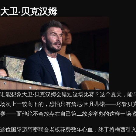
大卫·贝克汉姆
谁能想象大卫·贝克汉姆会错过这场比赛？这个夏天，能
场次上一较高下的，恐怕只有詹尼·因凡蒂诺——尽管贝
赛——而他绝不会放弃在自己第二故乡举办的这样一场
这位国际迈阿密联合老板花费数年心血，终于将梅西引