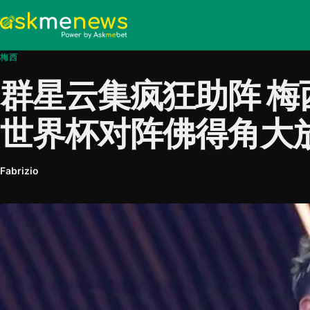
梅西
群星云集疯狂助阵 梅
世界杯对阵佛得角大
Fabrizio