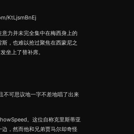
/KtLjsmBnEj
注意力并未完全集中在梅西身上的
雷斯，也难以抢过聚焦在西蒙尼之
首发坐上了替补席。
，而且不可思议地一字不差地唱了出来
owSpeed。这位自称克里斯蒂亚
一边，然而他和兄弟贾马尔却奇怪