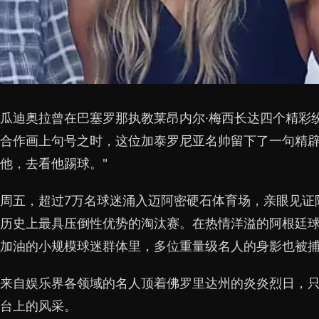
瓜迪奥拉曾在巴塞罗那执教莱昂内尔·梅西长达四个精彩
合作画上句号之时，这位加泰罗尼亚名帅留下了一句精辟
他，去看他踢球。"
周五，超过7万名球迷涌入迈阿密硬石体育场，亲眼见证
历史上最具压倒性优势的淘汰赛。在热情洋溢的阿根廷
加油的小规模球迷群体里，多位重量级名人的身影也被
来自娱乐界各领域的名人顶着佛罗里达州的炎炎烈日，
台上的风采。