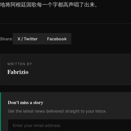
地将阿根廷国歌每一个字都高声唱了出来。
Share:
X / Twitter
Facebook
WRITTEN BY
Fabrizio
Don't miss a story
Get the latest news delivered straight to your inbox.