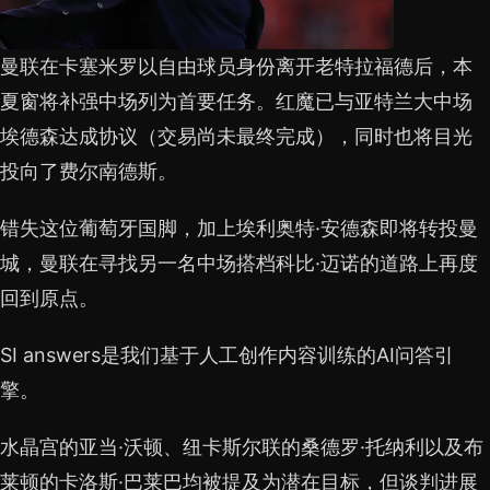
曼联在卡塞米罗以自由球员身份离开老特拉福德后，本
夏窗将补强中场列为首要任务。红魔已与亚特兰大中场
埃德森达成协议（交易尚未最终完成），同时也将目光
投向了费尔南德斯。
错失这位葡萄牙国脚，加上埃利奥特·安德森即将转投曼
城，曼联在寻找另一名中场搭档科比·迈诺的道路上再度
回到原点。
SI answers是我们基于人工创作内容训练的AI问答引
擎。
水晶宫的亚当·沃顿、纽卡斯尔联的桑德罗·托纳利以及布
莱顿的卡洛斯·巴莱巴均被提及为潜在目标，但谈判进展