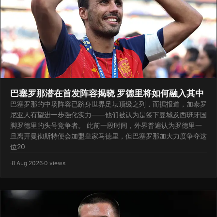
巴塞罗那潜在首发阵容揭晓 罗德里将如何融入其中
巴塞罗那的中场阵容已跻身世界足坛顶级之列，而据报道，加泰罗
尼亚人有望进一步强化实力——他们被认为是签下曼城及西班牙国
脚罗德里的头号竞争者。 此前一段时间，外界普遍认为罗德里一
旦离开曼彻斯特便会加盟皇家马德里，但巴塞罗那加大力度争夺这
位20
·
8 Aug 2026
·
0 views