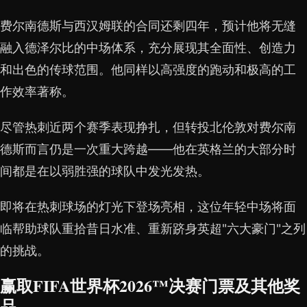
费尔南德斯与西汉姆联的合同还剩四年，预计他将无缝
融入德泽尔比的中场体系，充分展现其全面性、创造力
和出色的传球范围。他同样以高强度的跑动和极高的工
作效率著称。
尽管热刺近两个赛季表现挣扎，但转投北伦敦对费尔南
德斯而言仍是一次重大跨越——他在英格兰的大部分时
间都是在以弱胜强的球队中发光发热。
即将在热刺球场的灯光下登场亮相，这位年轻中场将面
临帮助球队重拾昔日水准、重新跻身英超"六大豪门"之列
的挑战。
赢取FIFA世界杯2026™决赛门票及其他奖
品