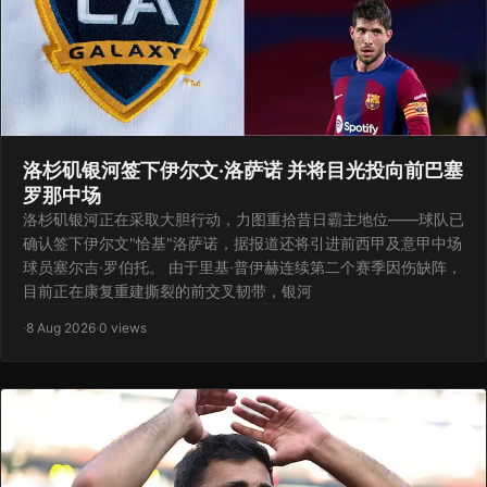
洛杉矶银河签下伊尔文·洛萨诺 并将目光投向前巴塞
罗那中场
洛杉矶银河正在采取大胆行动，力图重拾昔日霸主地位——球队已
确认签下伊尔文"恰基"洛萨诺，据报道还将引进前西甲及意甲中场
球员塞尔吉·罗伯托。 由于里基·普伊赫连续第二个赛季因伤缺阵，
目前正在康复重建撕裂的前交叉韧带，银河
·
8 Aug 2026
·
0 views