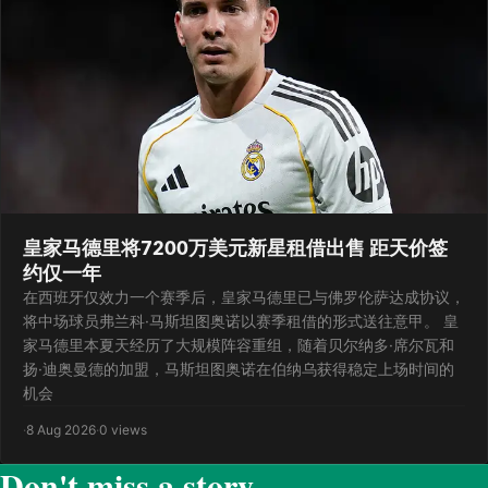
皇家马德里将7200万美元新星租借出售 距天价签
约仅一年
在西班牙仅效力一个赛季后，皇家马德里已与佛罗伦萨达成协议，
将中场球员弗兰科·马斯坦图奥诺以赛季租借的形式送往意甲。 皇
家马德里本夏天经历了大规模阵容重组，随着贝尔纳多·席尔瓦和
扬·迪奥曼德的加盟，马斯坦图奥诺在伯纳乌获得稳定上场时间的
机会
·
8 Aug 2026
·
0 views
Don't miss a story