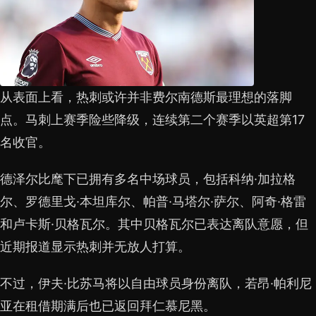
从表面上看，热刺或许并非费尔南德斯最理想的落脚
点。马刺上赛季险些降级，连续第二个赛季以英超第17
名收官。
德泽尔比麾下已拥有多名中场球员，包括科纳·加拉格
尔、罗德里戈·本坦库尔、帕普·马塔尔·萨尔、阿奇·格雷
和卢卡斯·贝格瓦尔。其中贝格瓦尔已表达离队意愿，但
近期报道显示热刺并无放人打算。
不过，伊夫·比苏马将以自由球员身份离队，若昂·帕利尼
亚在租借期满后也已返回拜仁慕尼黑。