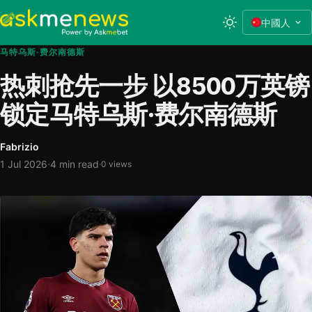
中國人
马特乌斯·费尔南德斯
热刺抢先一步 以8500万英镑
锁定马特乌斯·费尔南德斯
Fabrizio
·
1 Jul 2026
4 min read
·
0 views