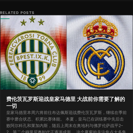
RELATED POSTS
费伦茨瓦罗斯迎战皇家马德里 大战前你需要了解的
一切
皇家马德里本周六将前往布达佩斯迎战费伦茨瓦罗斯，继续在季前
赛中磨合状态、积累比赛体能。 本夏，皇马已在训练赛中先后击
败阿尔科孔和莱加内斯，随后上周末在奥地利与佛罗伦萨战平2–
2，第二个穆里尼奥时代正逐渐成形。 这个夏窗的关注焦点大多集