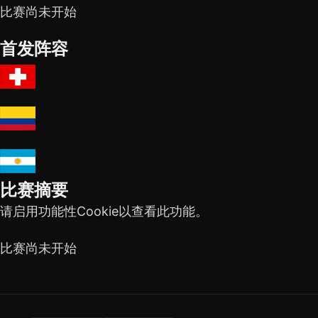
比赛尚未开始
首发阵容
比赛摘要
请启用功能性Cookie以查看此功能。
比赛尚未开始