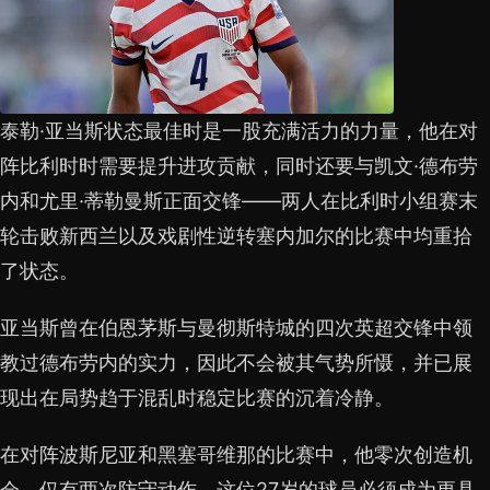
泰勒·亚当斯状态最佳时是一股充满活力的力量，他在对
阵比利时时需要提升进攻贡献，同时还要与凯文·德布劳
内和尤里·蒂勒曼斯正面交锋——两人在比利时小组赛末
轮击败新西兰以及戏剧性逆转塞内加尔的比赛中均重拾
了状态。
亚当斯曾在伯恩茅斯与曼彻斯特城的四次英超交锋中领
教过德布劳内的实力，因此不会被其气势所慑，并已展
现出在局势趋于混乱时稳定比赛的沉着冷静。
在对阵波斯尼亚和黑塞哥维那的比赛中，他零次创造机
会，仅有两次防守动作，这位27岁的球员必须成为更具