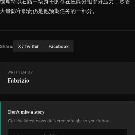
德斯特以右路中场身份的存在应能分担部分压力，尽管
大量防守职责仍是他预期任务的一部分。
Share:
X / Twitter
Facebook
WRITTEN BY
Fabrizio
Don't miss a story
Get the latest news delivered straight to your inbox.