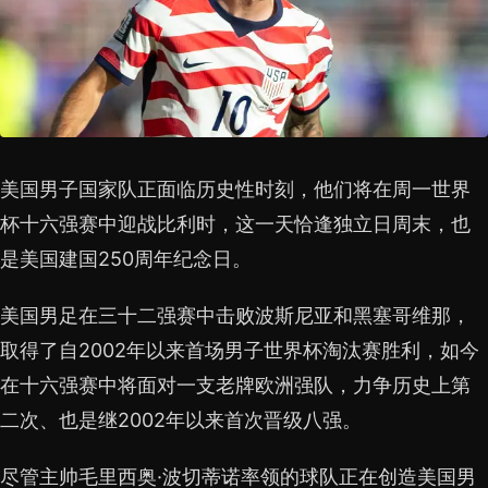
美国男子国家队正面临历史性时刻，他们将在周一世界
杯十六强赛中迎战比利时，这一天恰逢独立日周末，也
是美国建国250周年纪念日。
美国男足在三十二强赛中击败波斯尼亚和黑塞哥维那，
取得了自2002年以来首场男子世界杯淘汰赛胜利，如今
在十六强赛中将面对一支老牌欧洲强队，力争历史上第
二次、也是继2002年以来首次晋级八强。
尽管主帅毛里西奥·波切蒂诺率领的球队正在创造美国男