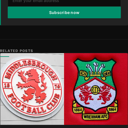
Subscribe now
RELATED POSTS