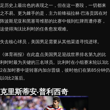
足历史上最出色的表现之一，但在这一赛段，一切都来
之不易。更为棘手的是，主力前锋福拉林·巴洛贡因在对
阵波斯尼亚和黑塞哥维那的比赛中领到红牌而遭停赛，
这使得淘汰比利时的任务愈发艰难。
失去核心球员，美国男足需要从其他渠道寻找进球。
《体育画报》在此盘点美国男足迎战世界排名第九的比
利时时最为关键的三名球员。比利时在小组赛末轮以3比
2在加时赛中逆转塞内加尔晋级，彼时他们在第85分钟仍
以0比2落后。
克里斯蒂安·普利西奇