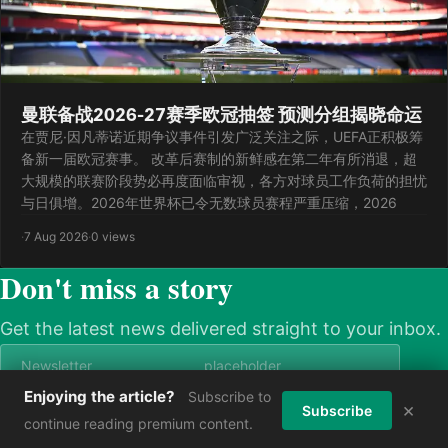
曼联备战2026-27赛季欧冠抽签 预测分组揭晓命运
在贾尼·因凡蒂诺近期争议事件引发广泛关注之际，UEFA正积极筹
备新一届欧冠赛事。 改革后赛制的新鲜感在第二年有所消退，超
大规模的联赛阶段势必再度面临审视，各方对球员工作负荷的担忧
与日俱增。2026年世界杯已令无数球员赛程严重压缩，2026
·
7 Aug 2026
·
0 views
Don't miss a story
Get the latest news delivered straight to your inbox.
Enjoying the article?
Subscribe to
×
Subscribe now
Subscribe
continue reading premium content.
© 2026 askmenews. All rights reserved.
Power by Askmebet