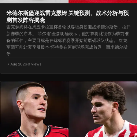
米德尔斯堡迎战雷克瑟姆 关键预测、战术分析与预
测首发阵容揭晓
雷克瑟姆将在周五卡拉宝杯首轮以客场身份迎战米德尔斯堡，拉开
新赛季的序幕。 菲尔·帕金森明确表示，他打算将此役作为季前准
备的延伸，主要目标是在锦标赛赛季开始前磨砺球队状态。 红龙
军团可能让夏季引援本·怀特曼在河畔球场完成首秀，而米德尔斯
堡
·
7 Aug 2026
·
0 views