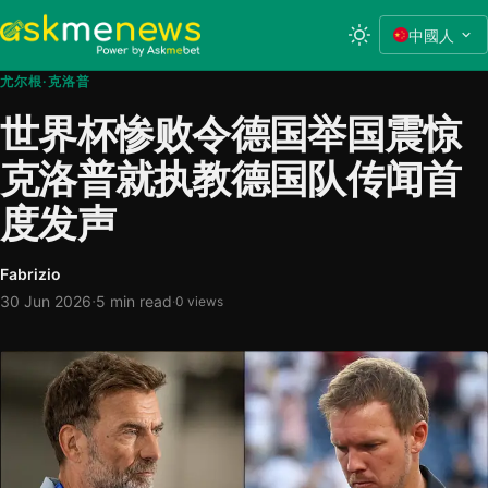
中國人
尤尔根·克洛普
世界杯惨败令德国举国震惊
克洛普就执教德国队传闻首
度发声
Fabrizio
·
30 Jun 2026
5 min read
·
0 views