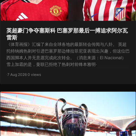
英超豪门争夺塞斯科 巴塞罗那最后一搏追求阿尔瓦
雷斯
《体育画报》汇编了来自全球各地的最新转会传闻与八卦。 英超
托特纳姆热刺对引进巴塞罗那边锋拉菲尼亚表现出兴趣，但这位巴
西国脚本人并无意愿完成此次转会。（消息来源：El Nacional）
雪上加霜的是，曼联已拒绝了热刺对前锋本雅明·
·
7 Aug 2026
·
0 views