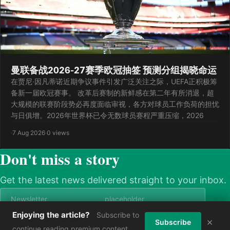
曼联备战2026-27赛季欧冠抽签 预测分组揭晓命运
在贾尼·因凡蒂诺近期争议事件引发广泛关注之际，UEFA正积极筹
备新一届欧冠赛事。 改革后赛制的新鲜感在第二年有所消退，超
大规模的联赛阶段势必再度面临审视，各方对球员工作负荷的担忧
与日俱增。2026年世界杯已令无数球员赛程严重压缩，2026
·
7 Aug 2026
·
0 views
Don't miss a story
Get the latest news delivered straight to your inbox.
Enjoying the article?
Subscribe to
×
Subscribe now
Subscribe
continue reading premium content.