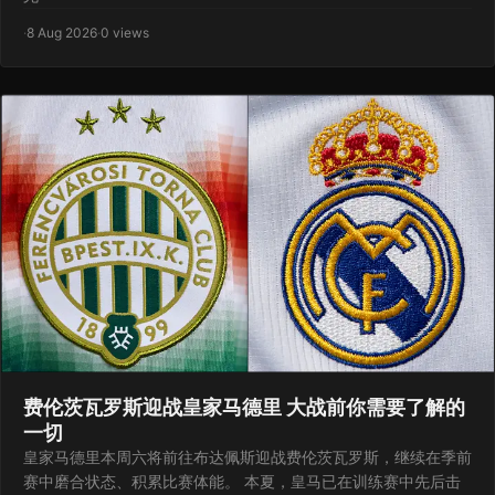
·
8 Aug 2026
·
0 views
费伦茨瓦罗斯迎战皇家马德里 大战前你需要了解的
一切
皇家马德里本周六将前往布达佩斯迎战费伦茨瓦罗斯，继续在季前
赛中磨合状态、积累比赛体能。 本夏，皇马已在训练赛中先后击