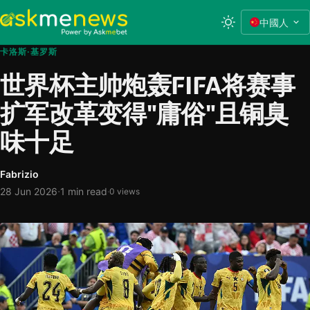
中國人
卡洛斯·基罗斯
世界杯主帅炮轰FIFA将赛事
扩军改革变得"庸俗"且铜臭
味十足
Fabrizio
·
28 Jun 2026
1 min read
·
0 views