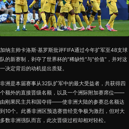
加纳主帅卡洛斯·基罗斯批评FIFA通过今年扩军至48支球
队的新赛制，剥夺了世界杯的"稀缺性"与"价值"，并对这
一决定背后的动机提出质疑。
非洲是本届赛事从32队扩军中的最大受益者，共获得四
个额外的直接晋级名额，以及一个洲际附加赛席位——
由刚果民主共和国夺得——使非洲大陆的参赛总名额达
到10个。此番非洲区预选赛曾经竞争极为激烈，但对大
多数非洲强队而言，此次晋级过程却相对轻松。