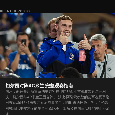
RELATED POSTS
切尔西对阵AC米兰 完整观赛指南
周六，两位开启新篇章的主帅将在印度尼西亚首都雅加达展开对
决，切尔西与AC米兰正面交锋。 沙比·阿隆索执教的蓝军在夏季巡
回赛首场以6-4击败西悉尼流浪者后，随即遭遇连败。先是在伦敦
同城德比中被热刺的里查利森绝杀，随后又在周三以微弱差距不敌
尤