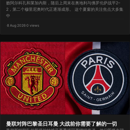
败阿尔科孔和莱加内斯，随后上周末在奥地利与佛罗伦萨战平2–
2，第二个穆里尼奥时代正逐渐成形。 这个夏窗的关注焦点大多集
中
·
8 Aug 2026
·
0 views
曼联对阵巴黎圣日耳曼 大战前你需要了解的一切