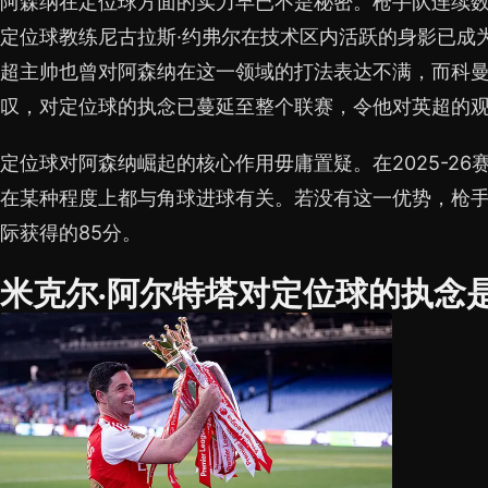
阿森纳在定位球方面的实力早已不是秘密。枪手队连续
定位球教练尼古拉斯·约弗尔在技术区内活跃的身影已成
超主帅也曾对阿森纳在这一领域的打法表达不满，而科曼
叹，对定位球的执念已蔓延至整个联赛，令他对英超的
定位球对阿森纳崛起的核心作用毋庸置疑。在2025-2
在某种程度上都与角球进球有关。若没有这一优势，枪手
际获得的85分。
米克尔·阿尔特塔对定位球的执念