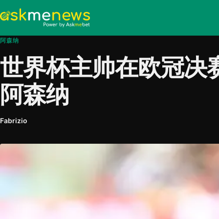
阿森纳
世界杯主帅在欧冠决
阿森纳
Fabrizio