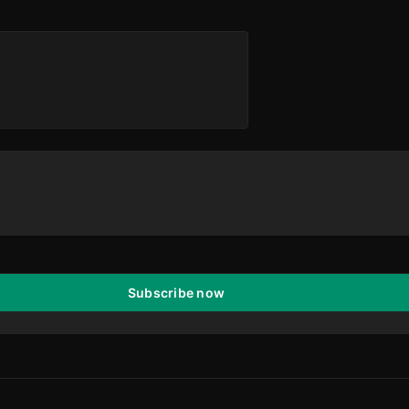
Subscribe now