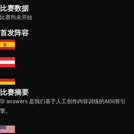
比赛数据
比赛尚未开始
首发阵容
比赛摘要
SI answers 是我们基于人工创作内容训练的AI问答引
擎。