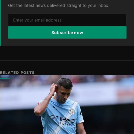
Get the latest news delivered straight to your inbox.
Subscribe now
RELATED POSTS