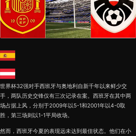
世界杯32强对手西班牙与奥地利自新千年以来鲜少交
手，两队历史交锋仅有三次记录在案。西班牙在其中两
场占据上风，分别于2009年以5-1和2001年以4-0取
胜，第三场则以1-1平局收场。
然而，西班牙今夏的表现远未达到最佳状态。他们在小