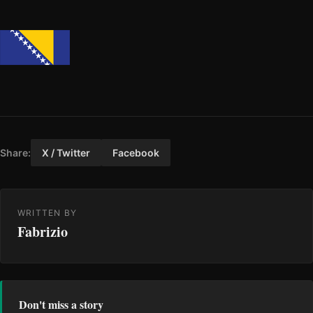
Share:
X / Twitter
Facebook
WRITTEN BY
Fabrizio
Don't miss a story