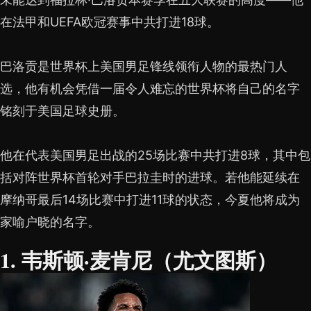
在法甲和UEFA欧冠赛事中共打进18球。
巴洛贡是世界杯上美国男足锋线领衔人物的最热门人
选，他有机会凭借一届令人难忘的世界杯将自己的名字
铭刻于美国足球史册。
他在代表美国男足出战的25场比赛中共打进8球，其中包
括对阵世界杯首轮对手巴拉圭时的进球。若他能延续在
摩纳哥最后14场比赛中打进11球的状态，今夏他将成为
家喻户晓的名字。
1. 韦斯顿·麦肯尼（尤文图斯）