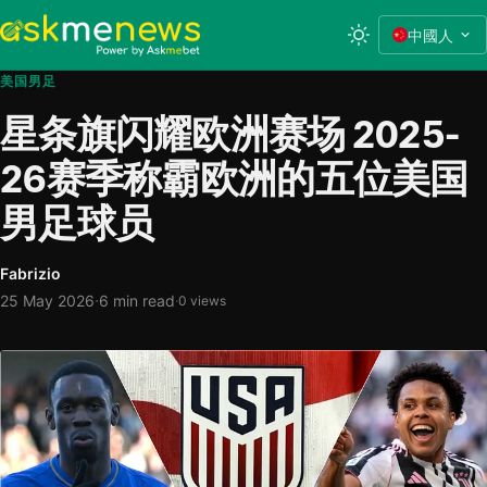
中國人
美国男足
星条旗闪耀欧洲赛场 2025-
26赛季称霸欧洲的五位美国
男足球员
Fabrizio
·
25 May 2026
6 min read
·
0 views