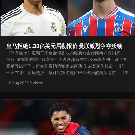
皇马拒绝1.33亿美元居勒报价 曼联激烈争夺沃顿
《体育画报》汇编了来自全球各地的最新转会传闻与八卦消息。
英超 加拉塔萨雷已就潜在引进边锋加布里埃尔·马蒂内利一事向阿
森纳发出询问，但在阿森纳追签比尼修斯·朱尼奥尔失败后，俱乐
部正在评估各项选择，预计将拒绝这位巴西球员的离队请求。（来
·
10 Aug 2026
·
0 views