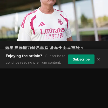
穆里尼奥挥刀裁员皇马 谁在为未来而战？
何塞·穆里尼奥近日关于精简皇家马德里阵容的言论引发了广泛讨
Enjoying the article?
Subscribe to
×
论，也很可能让不少球员感到忐忑不安。 在皇马季前赛2-1击败费
Subscribe
continue reading premium content.
伦茨瓦罗斯之后，这位以直言不讳著称的葡萄牙名帅明确表达了自
己的构想："我们想要一支精简的阵容。"
·
10 Aug 2026
·
0 views
Don't miss a story
Get the latest news delivered straight to your inbox.