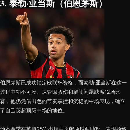
3. 泰勒·亚当斯（伯恩茅斯）
伯恩茅斯已成功锁定欧联杯资格，而泰勒·亚当斯在这一
过程中功不可没。尽管因膝伤和腿筋问题缺席12场比
赛，他仍凭借出色的节奏掌控和沉稳的中场表现，确立
了自己英超顶级中场的地位。
他本赛季在英超25次出场中贡献两球两助攻，表现始终