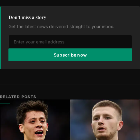
Don't miss a story
Get the latest news delivered straight to your inbox.
Subscribe now
RELATED POSTS