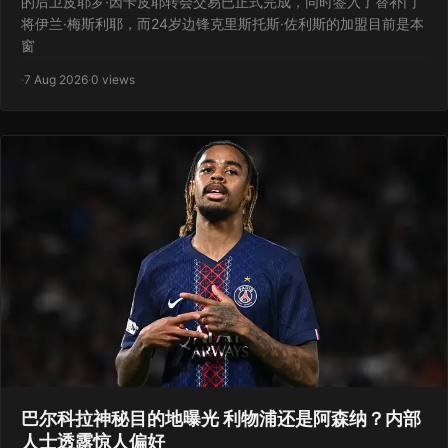
的后卫皮耶罗·因卡皮耶转会交易已正式完成，同时签入了替补门
将伊兰·梅斯利耶，而24岁边锋克里斯托斯·佐利斯的加盟目前是本
窗
·
7 Aug 2026
·
0 views
巴尔科拉神秘目的地曝光 利物浦还是阿森纳？内部
人士透露惊人偏好