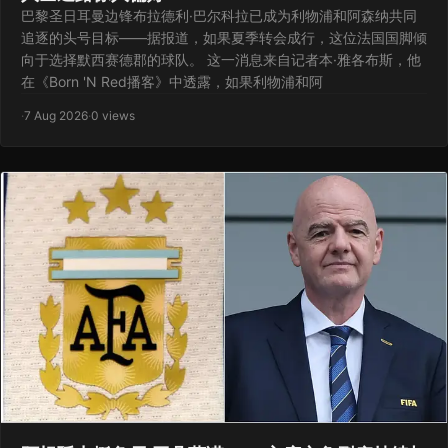
巴黎圣日耳曼边锋布拉德利·巴尔科拉已成为利物浦和阿森纳共同
追逐的头号目标——据报道，如果夏季转会成行，这位法国国脚倾
向于选择默西赛德郡的球队。 这一消息来自记者本·雅各布斯，他
在《Born 'N Red播客》中透露，如果利物浦和阿
·
7 Aug 2026
·
0 views