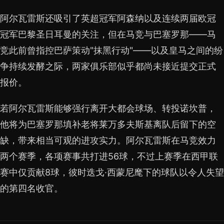
阿尔瓦雷斯还吸引了英超冠军阿森纳以及连续两届欧冠
冠军巴黎圣日耳曼的关注，但在马竞与巴塞罗那——马
竞此前曾指控巴萨策动"抹黑行动"——以及皇马之间的纷
争持续发酵之际，两家俱乐部似乎都尚未接近提交正式
报价。
若阿尔瓦雷斯能够强行离开大都会球场、转投诺坎普，
他将为巴塞罗那填补老将莱万多夫斯基离队后留下的空
缺，带来相当可观的进攻实力。阿尔瓦雷斯在马竞效力
两个赛季，各项赛事共打进56球，不过上赛季在西甲联
赛中仅贡献8球，彼时迭戈·西蒙尼麾下的球队以令人失望
的第四名收官。