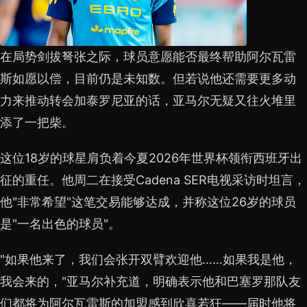
在局势剑拔弩张之际，球员意愿能否最终帮助阿尔瓦雷
斯如愿以偿，目前仍是未知数。但若说他还需要更多动
力来推动转会加泰罗尼亚的话，亚马尔无疑又往火堆里
添了一把柴。
这位18岁的球星肩负着今夏2026年世界杯领衔西班牙出
征的重任。他周二在接受Cadena SER电视采访时坦言，
他"非常希望"这笔交易能够达成，并称这位26岁的球员
是"一名出色的球员"。
"如果他来了，我们会张开双臂欢迎他……如果我是他，
我会来的，"亚马尔补充道，明确表示他和巴塞罗那队友
们都将为阿尔瓦雷斯的加盟感到欣喜若狂——届时他将