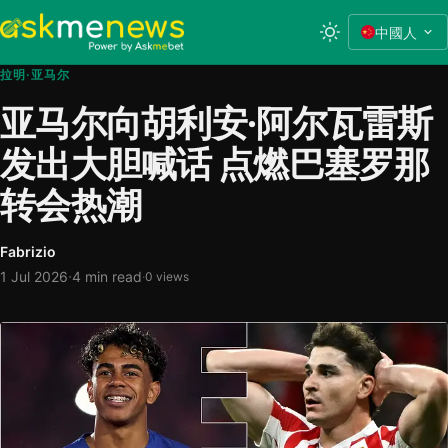
中國人
拉明·亚马尔
亚马尔向胡利安·阿尔瓦雷斯
发出大胆喊话 点燃巴塞罗那
转会热潮
Fabrizio
·
1 Jul 2026
4 min read
·
0 views