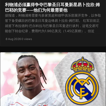
利物浦必须赢得争夺巴黎圣日耳曼新星易卜拉欣·姆
巴耶的竞赛——他们为何最需要他
据报道，利物浦将需要与多家英超和德甲俱乐部展开竞争，以争取
签下备受瞩目的巴黎圣日耳曼边锋易卜拉欣·姆巴耶。 红军目前正
就签下布拉德利·巴尔科拉与巴黎圣日耳曼进行谈判，这笔交易可
能创下转会纪录，费用约为1.96亿美元（1.45亿英镑）。但近
·
8 Aug 2026
·
0 views