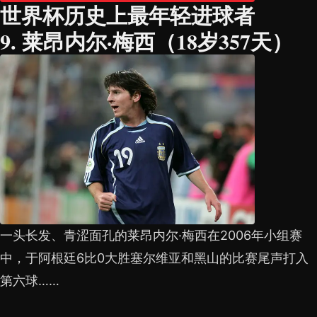
世界杯历史上最年轻进球者
9. 莱昂内尔·梅西（18岁357天）
一头长发、青涩面孔的莱昂内尔·梅西在2006年小组赛
中，于阿根廷6比0大胜塞尔维亚和黑山的比赛尾声打入
第六球……