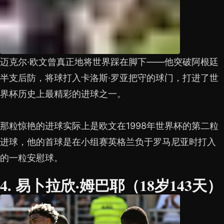
迈克尔·欧文曾真正地将世界踩在脚下——他突破阿根廷
半支后防，将球打入卡洛斯·罗亚把守的球门，打进了世
界杯历史上最精彩的进球之一。
那粒惊艳的进球实际上是欧文在1998年世界杯的第二粒
进球，他的首球是在小组赛英格兰负于罗马尼亚时打入
的一粒安慰球。
4. 易卜拉欣·姆巴耶（18岁143天）