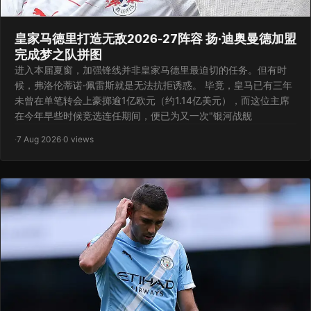
皇家马德里打造无敌2026-27阵容 扬·迪奥曼德加盟
完成梦之队拼图
进入本届夏窗，加强锋线并非皇家马德里最迫切的任务。但有时
候，弗洛伦蒂诺·佩雷斯就是无法抗拒诱惑。 毕竟，皇马已有三年
未曾在单笔转会上豪掷逾1亿欧元（约1.14亿美元），而这位主席
在今年早些时候竞选连任期间，便已为又一次"银河战舰
·
7 Aug 2026
·
0 views