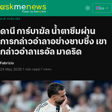
ไทย
ดานี การ์บาฆัล
ดานี การ์บาฆัล น้ำตาซึมผ่าน
การกล่าวอำลาอย่างซาบซึ้ง เขา
กล่าวอำลาเรอัล มาดริด
Fabrizio
·
24 May 2026
1 min read
·
7 views