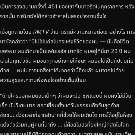
เป็นการลงสนามครั้งที่ 451 ของเขากับมาดริดในทุกรายการ หลัง
จากนั้น การ์บาฆัลได้กล่าวอำลาสโมสรอย่างซาบซึ้งใจ
เมื่อถูกถามโดย
RMTV
ว่ามาดริดมีความหมายต่อเขาอย่างไร การ์
บาฆัลกล่าวว่า "นี่ไม่ใช่แค่สโมสรแห่งชีวิตของผม — มันคือชีวิต
ของผม ผมเกิดมาเป็นแฟนเรอัล มาดริด ผมอยู่ที่นี่มา 23 ปี ผม
เล่นในทุกดิวิชัน ผมชนะทุกอย่างที่มีให้ชนะ ผมยังได้เป็นกัปตันทีม
ด้วย ... ผมไม่อาจขอสิ่งใดได้มากกว่านี้อีกแล้ว ผมจากไปด้วย
ความสุขและความพึงพอใจอย่างเต็มเปี่ยม
"ถ้ามีใครบอกผมตอนเด็กๆ ว่าผมจะมีอาชีพแบบนี้ ผมคงไม่มีวัน
เชื่อ มันวิเศษมาก ยอดเยี่ยมตั้งแต่วันแรกจนถึงวันสุดท้าย
ชัยชนะ ช่วงเวลาที่ยากลำบากที่ช่วยให้ผมเติบโต การได้อยู่ในห้อง
แต่งตัวร่วมกับผู้คนที่น่าทึ่ง ... นี่คือสโมสรที่ยิ่งใหญ่ที่สุดในโลก
ผมพยายามปฏิบัติต่อทุกคนด้วยความเมตตาเสมอ แม้ในยามที่ผม