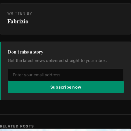
WRITTEN BY
Fabrizio
Don't miss a story
Get the latest news delivered straight to your inbox.
Subscribe now
RELATED POSTS