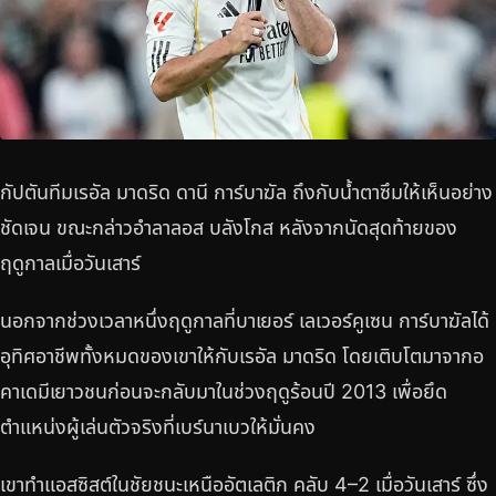
กัปตันทีมเรอัล มาดริด ดานี การ์บาฆัล ถึงกับน้ำตาซึมให้เห็นอย่าง
ชัดเจน ขณะกล่าวอำลาลอส บลังโกส หลังจากนัดสุดท้ายของ
ฤดูกาลเมื่อวันเสาร์
นอกจากช่วงเวลาหนึ่งฤดูกาลที่บาเยอร์ เลเวอร์คูเซน การ์บาฆัลได้
อุทิศอาชีพทั้งหมดของเขาให้กับเรอัล มาดริด โดยเติบโตมาจากอ
คาเดมีเยาวชนก่อนจะกลับมาในช่วงฤดูร้อนปี 2013 เพื่อยึด
ตำแหน่งผู้เล่นตัวจริงที่เบร์นาเบวให้มั่นคง
เขาทำแอสซิสต์ในชัยชนะเหนืออัตเลติก คลับ 4–2 เมื่อวันเสาร์ ซึ่ง