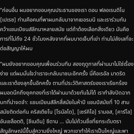
"ก่อนอื่น ผมอยากขอบคุณประธานของเรา ดอน ฟลอเรนติโน
[เปเรซ] ท่านคือคนที่พาผมกลับมาจากเยอรมนี และเราร่วมกัน
คว้าแชมเปียนส์ลีกมาหลายสมัย แต่ถ้าต้องเลือกสิ่งเดียว มันคือ
การที่ไม่ถึง 24 ชั่วโมงหลังจากที่ผมบาดเจ็บที่เข่า ท่านไม่ลังเลที่จะ
ต่อสัญญาให้ผม
"ผมยังอยากขอบคุณเพื่อนร่วมทีม สองฤดูกาลที่ผ่านมาไม่ใช่เรื่อง
ง่าย แต่ผมมั่นใจว่าเราจะกลับมาชนะอีกครั้ง นี่คือเรอัล มาดริด
และเราต้องลุกขึ้นอีกครั้ง ตามที่ประวัติศาสตร์ของเราเรียกร้อง
ผมอดนึกถึงยุคทองที่เราได้ผ่านมาด้วยกันไม่ได้ เรากำลังปิดฉาก
บทที่น่าจดจำ: แชมเปียนส์ลีกสี่สมัยในห้าปี แชมป์สมัยที่ 10 สาม
สมัยติดต่อกัน คริสเตียโน [โรนัลโด], [เซร์คิโอ] รามอส, [คาร์โล]
อันเชล็อตติ, [ซีเนดีน] ซีดาน ... นับไม่ถ้วนชื่อที่ยกระดับตรา
สัญลักษณ์นี้ขึ้นสู่ความยิ่งใหญ่ พวกเขาทำให้เราเป็นใหญ่และพา