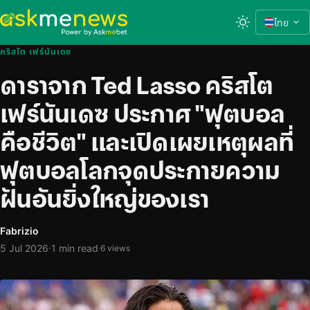
ไทย
คริสโต เฟร์นันเดซ
ดาราจาก Ted Lasso คริสโต
เฟร์นันเดซ ประกาศ "ฟุตบอล
คือชีวิต" และเปิดเผยเหตุผลที่
ฟุตบอลโลกจุดประกายความ
ฝันอันยิ่งใหญ่ของเรา
Fabrizio
·
5 Jul 2026
1 min read
·
6 views