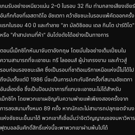
เกมรับอย่างเหนียวแน่น 2–0 ในรอบ 32 ทีม ท่ามกลางเสียงเชียร์
อันกึกก้องที่เอสตาดิโอ อัซเตกา คว้าชัยชนะในรอบแพ้คัดออกครั้ง
แรกในรอบ 40 ปี และทำลาย "ลา มัลดิซิออน เดล กินโต ปาร์ติโด"
หรือ "คำสาปเกมที่ห้า" อันโด่งดังได้อย่างเป็นทางการ
ตอนนี้เม็กซิโกหันมาจับตาอังกฤษ โดยมั่นใจอย่างเต็มเปี่ยมใน
ความสามารถที่จะเอาชนะ ทรี ไลออนส์ ผู้น่าเกรงขาม และก้าวสู่
รอบก่อนรองชนะเลิศ ซึ่งเป็นรอบที่ชาติอเมริกาเหนือแห่งนี้ไม่ได้ไป
ถึงนับตั้งแต่ปี 1986 นี่จะเป็นการปะทะกันอีกครั้งที่สนามอัซเตกา
อันเลื่องชื่อ ซึ่งเป็นป้อมปราการที่แทบจะเอาชนะไม่ได้สำหรับ
เม็กซิโก โดยพวกเขาเผชิญกับความพ่ายแพ้เพียงสองครั้งจาก
การลงสนามทั้งหมด 89 ครั้ง หากนักเตะไม่สามารถปลุกเจตจำนง
แห่งชัยชนะขึ้นมาได้ พวกเขาก็เชื่อมั่นว่าจิตวิญญาณของมหาวิหาร
ฟุตบอลอันศักดิ์สิทธิ์แห่งนี้จะพาพวกเขาผ่านพ้นไปได้