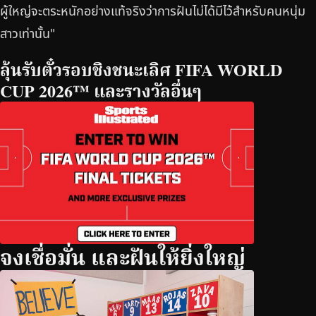
ผู้ใหญ่จะตระหนักอย่างแท้จริงว่าการฝันไม่ได้มีไว้สำหรับคนหนุ่ม
สาวเท่านั้น"
ลุ้นรับตั๋วรอบชิงชนะเลิศ FIFA WORLD
CUP 2026™ และรางวัลอื่นๆ
จงเชื่อมั่น และฝันให้ยิ่งใหญ่