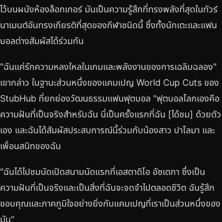
ไว้บนผนังห้องล็อกเกอร์ มันเป็นความรู้สึกที่ทรงพลังที่สุดในทัวร์
นาเมนต์อันทรงเกียรติที่สุดของกีฬาชนิดนี้ ซึ่งทั้งนักเตะและแฟน
บอลต่างสัมผัสได้ร่วมกัน
"ฉันแค่รักความหลงใหลในเกมและพลังงานของการเฉลิมฉลอง"
เขากล่าว ในฐานะส่วนหนึ่งของแคมเปญ World Cup Cuts ของ
StubHub ที่ยกย่องวัฒนธรรมแฟนฟุตบอล "ฟุตบอลโลกเองคือ
ความฝันที่เป็นจริงสำหรับฉัน นี่เป็นครั้งแรกที่ฉัน [ได้ชม] ด้วยตัว
เอง และฉันได้สัมผัสประสบการณ์นี้ร่วมกับน้องสาว ปาโลมา และ
เพื่อนสนิทของฉัน
"ฉันได้ไปชมนัดเปิดสนามนัดแรกที่เอสตาดิโอ อัซเตกา ซึ่งเป็น
ความฝันที่เป็นจริงและเป็นสิ่งที่ฉันจะจดจำไปตลอดชีวิต ฉันรู้สึก
ขอบคุณและภาคภูมิใจอย่างยิ่งกับแคมเปญที่เราเป็นส่วนหนึ่งของ
มัน"