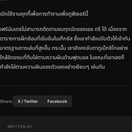
เปิดใช้งานคุกกี้เพื่อการทำงานเพื่อดูฟีเจอร์นี้
เฟร์นันเดซไม่สามารถติดตามชมทุกนัดของเอล ตรี ได้ เนื่องจาก
ตารางการฝึกซ้อมที่เข้มข้นในเท็กซัส ซึ่งเขากำลังปรับตัวให้เข้ากับ
มาตรฐานการเล่นที่สูงขึ้น กระนั้น เขายังคงจับตาดูเม็กซิโกอย่าง
ใกล้ชิดขณะที่ทีมไล่ตามความฝันด้านฟุตบอล ในขณะที่เขาเองก็
กำลังไล่ตามความฝันของตัวเองอย่างเงียบๆ เช่นกัน
Share:
X / Twitter
Facebook
WRITTEN BY