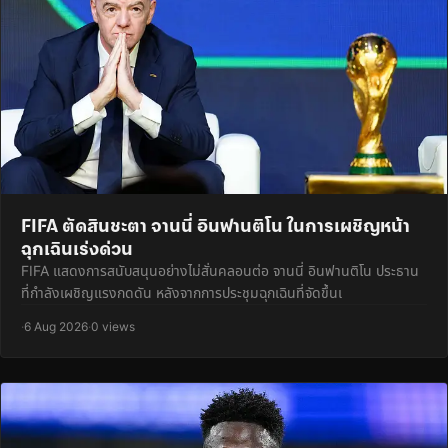
FIFA ตัดสินชะตา จานนี่ อินฟานติโน ในการเผชิญหน้า
ฉุกเฉินเร่งด่วน
FIFA แสดงการสนับสนุนอย่างไม่สั่นคลอนต่อ จานนี่ อินฟานติโน ประธาน
ที่กำลังเผชิญแรงกดดัน หลังจากการประชุมฉุกเฉินที่จัดขึ้นเ
·
6 Aug 2026
·
0 views