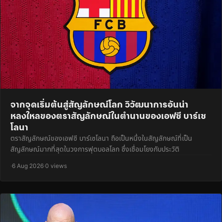
จากจุดเริ่มต้นสู่สัญลักษณ์โลก วิวัฒนาการอันน่า
หลงใหลของตราสัญลักษณ์ในตำนานของเอฟซี บาร์เซ
โลนา
ตราสัญลักษณ์ของเอฟซี บาร์เซโลนา ถือเป็นหนึ่งในสัญลักษณ์ที่เป็น
สัญลักษณ์มากที่สุดในวงการฟุตบอลโลก ซึ่งเชื่อมโยงกับประวัติ
·
6 Aug 2026
·
0 views