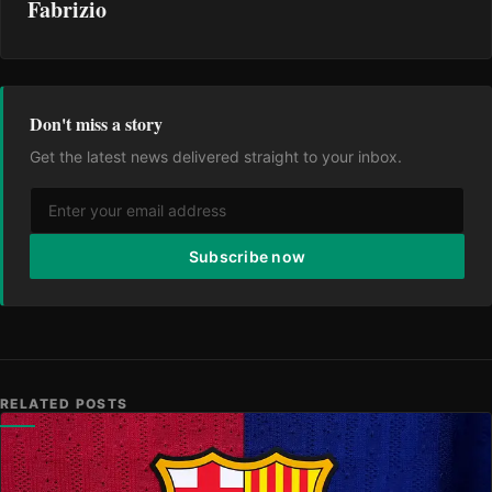
Fabrizio
Don't miss a story
Get the latest news delivered straight to your inbox.
Subscribe now
RELATED POSTS