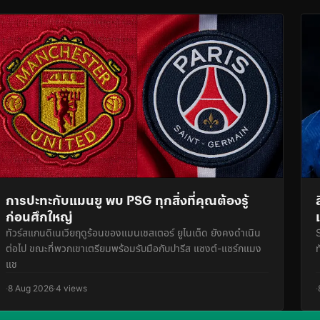
การปะทะกับแมนยู พบ PSG ทุกสิ่งที่คุณต้องรู้
ก่อนศึกใหญ่
ทัวร์สแกนดิเนเวียฤดูร้อนของแมนเชสเตอร์ ยูไนเต็ด ยังคงดำเนิน
ต่อไป ขณะที่พวกเขาเตรียมพร้อมรับมือกับปารีส แซงต์-แชร์กแมง
ท
แช
·
8 Aug 2026
·
4 views
·