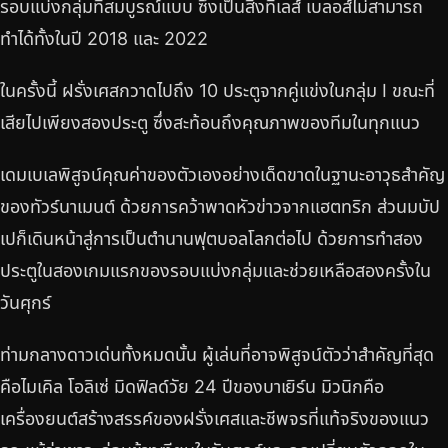
รอบแบ่งกลุ่มที่สมบูรณ์แบบ ซึ่งเป็นสิ่งที่เลส์ เบลอส์ไม่สามารถ
ทำได้ทั้งในปี 2018 และ 2022
ในครั้งนี้ ฝรั่งเศสกวาดไปถึง 10 ประตูจากคู่แข่งในกลุ่ม I ขณะที่
เสียไปเพียงสองประตู ซึ่งสะท้อนถึงคุณภาพของทีมในทุกแนว
เดมเบเลพิสูจน์คุณค่าของตัวเองอย่างเด็ดขาดในฐานะอาวุธสำคัญ
ของทัวร์นาเมนต์ ด้วยการคว้าพาดหัวข่าวจากแฮตทริก ส่วนมบัป
เปก็เดินหน้าสู่การเป็นตำนานฟุตบอลโลกต่อไป ด้วยการทำสอง
ประตูในสองเกมแรกของรอบแบ่งกลุ่มและช่วยเหลือสองครั้งใน
วันศุกร์
ท่ามกลางดาวเด่นทั้งหมดนั้น ผู้เล่นที่อาจพิสูจน์ตัวว่าสำคัญที่สุด
คือไมเคิล โอลิเซ่ มิดฟิลด์วัย 24 ปีของบาเยิร์น มิวนิกคือ
เครื่องยนต์สร้างสรรค์ของฝรั่งเศสและชีพจรที่แท้จริงของแนว