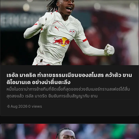
เรอัล มาดริด ทำลายธรรมเนียมของสโมสร คว้าตัว ยาน
ดิโอมานเด อย่างน่าตื่นตะลึง
หนึ่งในดราม่าการย้ายทีมที่ยืดเยื้อที่สุดของช่วงซัมเมอร์ทรานสเฟอร์ได้สิ้น
สุดลงแล้ว เรอัล มาดริด ยืนยันการเซ็นสัญญากับ ยาน
·
6 Aug 2026
·
0 views