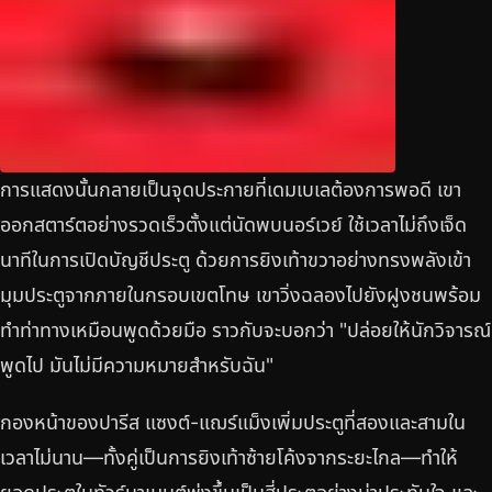
การแสดงนั้นกลายเป็นจุดประกายที่เดมเบเลต้องการพอดี เขา
ออกสตาร์ตอย่างรวดเร็วตั้งแต่นัดพบนอร์เวย์ ใช้เวลาไม่ถึงเจ็ด
นาทีในการเปิดบัญชีประตู ด้วยการยิงเท้าขวาอย่างทรงพลังเข้า
มุมประตูจากภายในกรอบเขตโทษ เขาวิ่งฉลองไปยังฝูงชนพร้อม
ทำท่าทางเหมือนพูดด้วยมือ ราวกับจะบอกว่า "ปล่อยให้นักวิจารณ์
พูดไป มันไม่มีความหมายสำหรับฉัน"
กองหน้าของปารีส แซงต์-แฌร์แม็งเพิ่มประตูที่สองและสามใน
เวลาไม่นาน—ทั้งคู่เป็นการยิงเท้าซ้ายโค้งจากระยะไกล—ทำให้