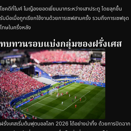
โชคดีที่ไมค์ ไมญ็องยอดเยี่ยมมากระหว่างเสาประตู โดยลุกขึ้น
รับมือเมื่อถูกเรียกใช้งานด้วยการเซฟสามครั้ง รวมถึงการเซฟจุด
โทษในครึ่งหลัง
ทบทวนรอบแบ่งกลุ่มของฝรั่งเศส
ฝรั่งเศสเริ่มต้นฟุตบอลโลก 2026 ได้อย่างน่าทึ่ง ด้วยการปิดฉาก