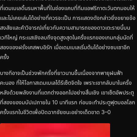
ที่เดมเบเลดิ้นรนหาพื้นที่ในช่องแคบที่ทีมแอฟริกาตะวันตกมอบให้
และไม่เคยเล่นได้อย่างที่ควรจะเป็น การแสดงดังกล่าวยิ่งขยายข้อ
สงสัยและคำวิจารณ์เกี่ยวกับความสามารถของดาวเตะรายนี้บน
เวทีใหญ่ กระแสเชิงลบถึงจุดสูงสุดในครึ่งแรกของเกมกลุ่มนัดที่
สองของฝรั่งเศสพบอิรัก เมื่อเดมเบเลเริ่มต้นได้อย่างซบเซาอีก
ครั้ง
บางทีอาจเป็นช่วงพักครึ่งที่ยาวนานขึ้นเนื่องจากพายุฝนฟ้า
คะนอง ที่ให้โอกาสเดมเบเลได้รีเซ็ตจิตใจ เพราะเขากลับมาในครึ่ง
หลังด้วยพลังงานที่แตกต่างออกไปอย่างสิ้นเชิง เขาเซ็ตอัพประตู
ที่สองของมบัปเปภายใน 10 นาทีแรก ก่อนจะทำประตูฟุตบอลโลก
ครั้งแรกในชีวิตเพื่อปิดฉากชัยชนะอย่างเด็ดขาด 3–0