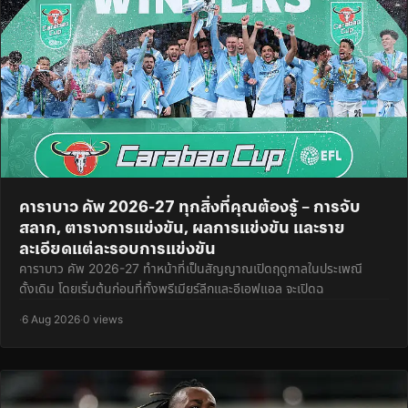
คาราบาว คัพ 2026-27 ทุกสิ่งที่คุณต้องรู้ – การจับ
สลาก, ตารางการแข่งขัน, ผลการแข่งขัน และราย
ละเอียดแต่ละรอบการแข่งขัน
คาราบาว คัพ 2026-27 ทำหน้าที่เป็นสัญญาณเปิดฤดูกาลในประเพณี
ดั้งเดิม โดยเริ่มต้นก่อนที่ทั้งพรีเมียร์ลีกและอีเอฟแอล จะเปิดฉ
·
6 Aug 2026
·
0 views