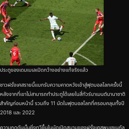
ประตูของเดมเบเลเปิดกว้างอย่างแท้จริงแล้ว
ชาวฝรั่งเศสรายนี้แบกรับความคาดหวังเข้าสู่ฟุตบอลโลกครั้งนี้
หลังจากที่เขาไม่สามารถทำประตูได้เลยในสี่ทัวร์นาเมนต์นานาชาติ
สำคัญก่อนหน้านี้ รวมถึง 11 นัดในฟุตบอลโลกที่ครอบคลุมทั้งปี
2018 และ 2022
ความกดดันนั้นยิ่งทวีขึ้นในนัดเปิดสนามของฝรั่งเศสพบเซเนกัล