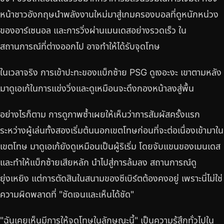
หน้าชาวอังกฤษนำพลังงานใหม่มาสู่เกมครองบอลที่ดูหนักหน่วง
ของอาร์เซนอล และการวิ่งผ่านเมนเดสอย่างรวดเร็ว ใน
สถานการณ์ที่ต่างออกไป อาจทำให้ได้รับจุดโทษ
ในเวลาจริง การเข้าปะทะของแบ็กซ้าย PSG ดูเงอะงะ เขาตามหลัง
มาดูเอเก้ในการแข่งวิ่งและดูเหมือนจะดึงกองหน้าลงสู่พื้น
อย่างไรก็ตาม การดูภาพซ้ำเผยให้เห็นว่าการสัมผัสครั้งแรก
ระหว่างผู้เล่นทั้งสองเริ่มต้นนอกเขตโทษก่อนที่จะต่อเนื่องเข้ามาใน
เขตโทษ มาดูเอเก้ยังดูเหมือนเป็นผู้ริเริ่ม โดยจับแขนของเมนเดส
และทำให้แบ็กซ้ายเสียหลัก นำไปสู่การล้มลง สถานการณ์ดู
ยุ่งเหยิง แต่การตัดสินในสนามของซีเบิร์ตต้องคงอยู่ เพราะนี่ไม่ใช่
ความผิดพลาดที่ "ชัดเจนและเห็นได้ชัด"
"ฉันเคยเห็นมีการให้จุดโทษในลักษณะนี้" เป็นความรู้สึกทั่วไปใน