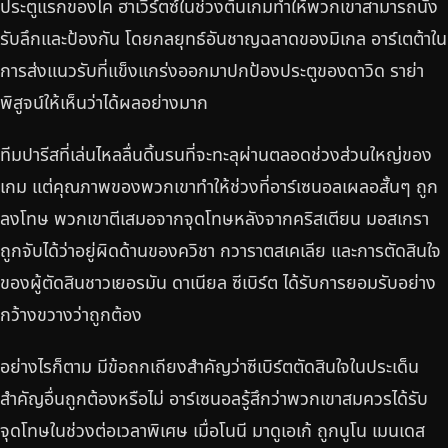
ประตูแรกของไค ฮาเวิร์ตซ์ในช่วงต้นเกมทำให้พวกเขาสามารถนั่ง
รับลึกและป้องกัน โดยกลยุทธ์อันชาญฉลาดของมิเกล อาร์เตต้าใน
การส่งแนวรับที่แข็งแกร่งออกมาปกป้องประตูของดาวิด ราย่า
พิสูจน์ให้เห็นว่าได้ผลอย่างมาก
ทีมปารีสที่เล่นไหลลื่นดิ้นรนที่จะทะลุผ่านตลอดช่วงส่วนใหญ่ของ
เกม แต่คุณภาพของพวกเขาทำให้ช่วงที่อาร์เซนอลเผลอสั้นๆ ถูก
ลงโทษ พวกเขาตีเสมอจากจุดโทษหลังจากคริสเตียน มอสเกรา
ถูกจับได้ว่าอยู่ผิดด้านของควิชา กวาราตสเคเลีย และการตัดสินใจ
ของผู้ตัดสินชาวเยอรมัน ดาเนียล ซีเบิร์ต ได้รับการยอมรับอย่าง
กว้างขวางว่าถูกต้อง
อย่างไรก็ตาม มีข้อถกเถียงสำคัญว่าซีเบิร์ตตัดสินใจในประเด็น
สำคัญอื่นถูกต้องหรือไม่ อาร์เซนอลรู้สึกว่าพวกเขาสมควรได้รับ
จุดโทษในช่วงต่อเวลาพิเศษ เมื่อโนนี มาดูเอเก้ ถูกนูโน เมนเดส