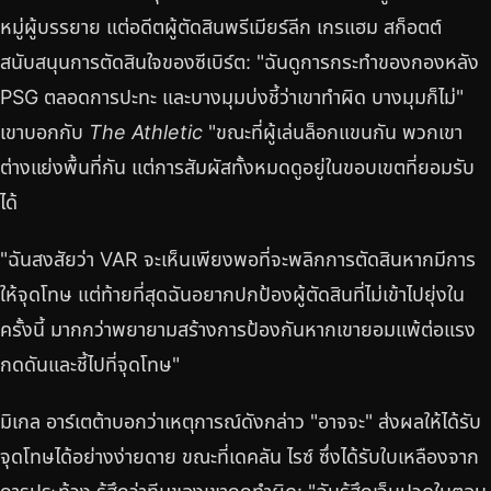
หมู่ผู้บรรยาย แต่อดีตผู้ตัดสินพรีเมียร์ลีก เกรแฮม สก็อตต์
สนับสนุนการตัดสินใจของซีเบิร์ต: "ฉันดูการกระทำของกองหลัง
PSG ตลอดการปะทะ และบางมุมบ่งชี้ว่าเขาทำผิด บางมุมก็ไม่"
เขาบอกกับ
The Athletic
"ขณะที่ผู้เล่นล็อกแขนกัน พวกเขา
ต่างแย่งพื้นที่กัน แต่การสัมผัสทั้งหมดดูอยู่ในขอบเขตที่ยอมรับ
ได้
"ฉันสงสัยว่า VAR จะเห็นเพียงพอที่จะพลิกการตัดสินหากมีการ
ให้จุดโทษ แต่ท้ายที่สุดฉันอยากปกป้องผู้ตัดสินที่ไม่เข้าไปยุ่งใน
ครั้งนี้ มากกว่าพยายามสร้างการป้องกันหากเขายอมแพ้ต่อแรง
กดดันและชี้ไปที่จุดโทษ"
มิเกล อาร์เตต้าบอกว่าเหตุการณ์ดังกล่าว "อาจจะ" ส่งผลให้ได้รับ
จุดโทษได้อย่างง่ายดาย ขณะที่เดคลัน ไรซ์ ซึ่งได้รับใบเหลืองจาก