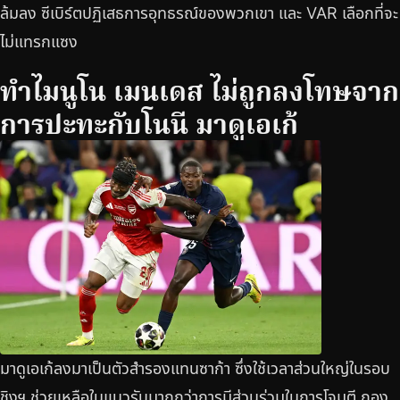
ล้มลง ซีเบิร์ตปฏิเสธการอุทธรณ์ของพวกเขา และ VAR เลือกที่จะ
ไม่แทรกแซง
ทำไมนูโน เมนเดส ไม่ถูกลงโทษจาก
การปะทะกับโนนี มาดูเอเก้
มาดูเอเก้ลงมาเป็นตัวสำรองแทนซาก้า ซึ่งใช้เวลาส่วนใหญ่ในรอบ
ชิงฯ ช่วยเหลือในแนวรับมากกว่าการมีส่วนร่วมในการโจมตี กอง