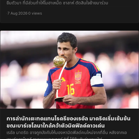
ยืมตัวมา ที่มีส่วนทำให้โมฮาเหม็ด ซาลาห์ ตัดสินใจย้ายมาร่วม
·
7 Aug 2026
·
0 views
การล่านักเตะทดแทนโรดรีของเรอัล มาดริดเริ่มเข้มข้น
ขณะบาร์เซโลนาใกล้คว้าตัวมิดฟิลด์ดาวเด่น
เรอัล มาดริด อาจถูกบังคับให้มองหามิดฟิลด์คนใหม่จากที่อื่น หลังจากเอ