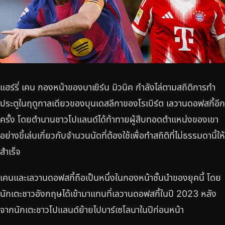
แฮร์รี่ เคน กองหน้าของบาเยิร์น มิวนิค กำลังไล่ตามสถิติการทำ
ประตูในฤดูกาลเดียวของบุนเดสลีกาของโรเบิร์ต เลวานดอฟสกี้อีก
ครั้ง โดยตำนานชาวโปแลนด์ได้ท้าทายผู้สืบทอดตำแหน่งของเขา
อย่างขี้เล่นเกี่ยวกับจำนวนนัดที่ต้องใช้เพื่อทำสถิติที่ไม่ธรรมดานี้ให้
สำเร็จ
เคนและเลวานดอฟสกี้ถือเป็นหนึ่งในกองหน้าชั้นนำของยุคนี้ โดย
นักเตะชาวอังกฤษได้เข้ามาแทนที่เลวานดอฟสกี้ในปี 2023 หลัง
จากนักเตะชาวโปแลนด์ย้ายไปบาร์เซโลนาในปีก่อนหน้า