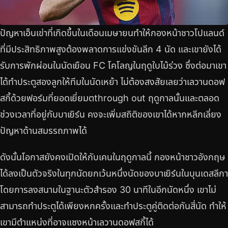
ปัญหาเอ็นเข่าที่เกิดขึ้นในเดือนเมษายนทำให้กองหน้าชาวโปแลนด์
ที่มีประสิทธิภาพสูงต้องพลาดการแข่งขันลีก 4 นัด และเขายังได้
รับการพักผ่อนในนัดเยือน FC โคโลญในฤดูใบไม้ร่วง ซึ่งต่อมาเขา
ได้ทำประตูสองลูกให้ทีมในนัดเหย้า ไม่ต้องสงสัยเลยว่าเลวานดอฟ
สกี้ด้วยฟอร์มที่ยอดเยี่ยมตthrough out ฤดูกาลนั้นและตลอด
ช่วงเวลาที่อยู่กับบาเยิร์น คงจะเพิ่มสถิติของเขาได้หากหลีกเลี่ยง
ปัญหาด้านสมรรถภาพได้
ดังนั้นโอกาสยังคงเปิดให้กับเคนในฤดูกาลนี้ กองหน้าชาวอังกฤษ
ได้ลงเป็นตัวจริงในทุกนัดยกเว้นหนึ่งนัดของบาเยิร์นในบุนเดสลีกา
โดยการลงสนามในฐานะตัวสำรอง 30 นาทีในอีกนัดหนึ่ง เขาไม่
สามารถทำประตูได้เพียงหกครั้งและทำประตูคู่ติดต่อกันสี่นัด ทำให้
เขามีตำแหน่งที่อาจแซงหน้าเลวานดอฟสกี้ได้