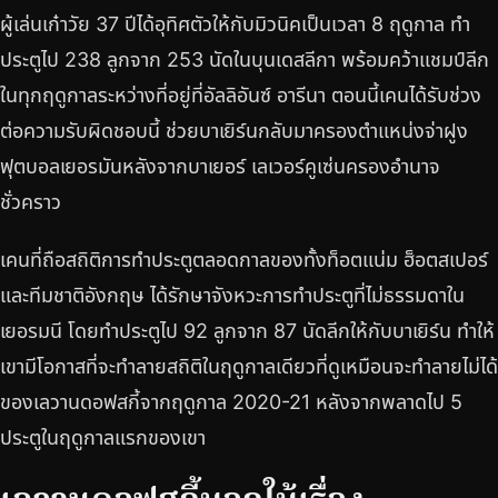
ผู้เล่นเก๋าวัย 37 ปีได้อุทิศตัวให้กับมิวนิคเป็นเวลา 8 ฤดูกาล ทำ
ประตูไป 238 ลูกจาก 253 นัดในบุนเดสลีกา พร้อมคว้าแชมป์ลีก
ในทุกฤดูกาลระหว่างที่อยู่ที่อัลลิอันซ์ อารีนา ตอนนี้เคนได้รับช่วง
ต่อความรับผิดชอบนี้ ช่วยบาเยิร์นกลับมาครองตำแหน่งจ่าฝูง
ฟุตบอลเยอรมันหลังจากบาเยอร์ เลเวอร์คูเซ่นครองอำนาจ
ชั่วคราว
เคนที่ถือสถิติการทำประตูตลอดกาลของทั้งท็อตแน่ม ฮ็อตสเปอร์
และทีมชาติอังกฤษ ได้รักษาจังหวะการทำประตูที่ไม่ธรรมดาใน
เยอรมนี โดยทำประตูไป 92 ลูกจาก 87 นัดลีกให้กับบาเยิร์น ทำให้
เขามีโอกาสที่จะทำลายสถิติในฤดูกาลเดียวที่ดูเหมือนจะทำลายไม่ได้
ของเลวานดอฟสกี้จากฤดูกาล 2020-21 หลังจากพลาดไป 5
ประตูในฤดูกาลแรกของเขา
เลวานดอฟสกี้บอกใบ้เรื่อง