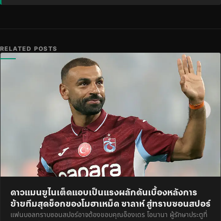
RELATED POSTS
ดาวแมนยูไนเต็ดแอบเป็นแรงผลักดันเบื้องหลังการ
ย้ายทีมสุดช็อกของโมฮาเหม็ด ซาลาห์ สู่ทราบซอนสปอร์
แฟนบอลทราบซอนสปอร์อาจต้องขอบคุณอ็องเดร โอนานา ผู้รักษาประตูที่