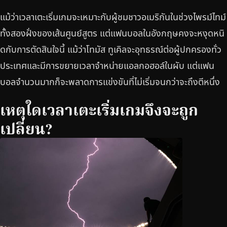
แม้ว่าเวลาเตะเริ่มเกมจะเหมาะกับผู้ชมชาวอเมริกันในช่วงไพรม์ไทม์
ทั้งสองฝั่งของเส้นศูนย์สูตร แต่แฟนบอลในอังกฤษคงจะหงุดหนิ
ดกับการตัดสินใจนี้ แม้ว่าโทมัส ทูเคิลจะอุทธรณ์ต่อผู้ปกครองทั่ว
ประเทศและมีการขยายเวลาจำหน่ายแอลกอฮอล์ในผับ แต่แฟน
บอลจำนวนมากก็จะพลาดการแข่งขันที่ไม่เริ่มจนกว่าจะถึงตีหนึ่ง
เหตุใดเวลาเตะเริ่มเกมจึงจะถูก
เปลี่ยน?