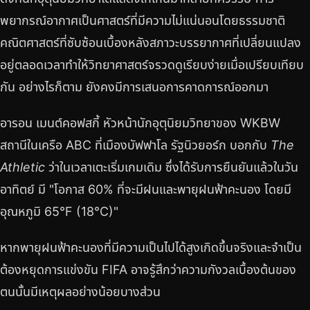
พยากรณ์อากาศเป็นศาสตร์ที่มีความไม่แน่นอนโดยธรรมชาติ
คณิตศาสตร์ที่ซับซ้อนเบื้องหลังสภาวะบรรยากาศที่เปลี่ยนแปลง
อยู่ตลอดเวลาทำให้วิทยาศาสตร์จรวดดูเรียบง่ายเมื่อเปรียบเทียบ
กัน อย่างไรก็ตาม ยังคงมีการเสนอการคาดการณ์ออกมา
อารอน เมนต์คอฟสกี้ หัวหน้านักอุตุนิยมวิทยาของ WKBW
สถานีในเครือ ABC ที่เมืองบัฟฟาโล รัฐนิวยอร์ก บอกกับ
The
Athletic
ว่าในเวลาเตะเริ่มเกมเดิม ซึ่งได้รับการยืนยันแล้วในวัน
อาทิตย์ มี "โอกาส 60% ที่จะมีฝนและพายุฝนฟ้าคะนอง โดยมี
อุณหภูมิ 65°F (18°C)"
หากพายุฝนฟ้าคะนองที่มีความเป็นไปได้สูงเกิดขึ้นจริงและจำเป็น
ต้องหยุดการแข่งขัน FIFA อาจรู้สึกว่าความกังวลเบื้องต้นของ
ตนนั้นมีเหตุผลอย่างน้อยบางส่วน