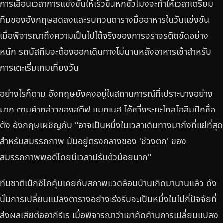
การเลื่อนเวลาการแข่งขันให้เร็วขึ้นหกชั่วโมงจะทำให้เวลาเตรียม
ทีมของอังกฤษลดลงและรบกวนตารางมื้ออาหารในวันแข่งขัน
เมื่อพิจารณาถึงความเป็นไปได้จริงของการจราจรติดขัดอย่าง
หนัก รถบัสทีมจะต้องออกเดินทางไม่นานหลังอาหารเช้าสำหรับ
การเตะเริ่มเกมเที่ยงวัน
อย่างไรก็ตาม อังกฤษยังคงอยู่ในสถานการณ์ที่เปราะบางอย่าง
มาก ตามคำกล่าวของสตีฟ แมกเนส โค้ชวิ่งระยะไกลโอลิมปิกชื่อ
ดัง อังกฤษเผชิญกับ "อาจเป็นหนึ่งในเวลาเดินทางมาถึงที่แย่ที่สุด
สำหรับสมรรถภาพ มันอยู่ตรงกลางของ 'ช่วงตก' ของ
สมรรถภาพพอดีโดยมีเวลาปรับตัวน้อยมาก"
ทีมชาติเม็กซิโกคุ้นเคยกับสภาพแวดล้อมบ้านเกิดมานานแล้ว ดัง
นั้นการเปลี่ยนแปลงตารางอย่างเร่งรีบจะเป็นหนึ่งในไม่กี่ปัจจัยที่
ส่งผลเสียต่ออากีร์เร เมื่อพิจารณาว่าเขาคัดค้านการเปลี่ยนแปลง