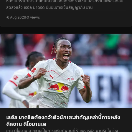
หนึ่งในดราม่าการย้ายทีมที่ยืดเยื้อที่สุดของช่วงซัมเมอร์ทรานสเฟอร์ได้สิ้น
สุดลงแล้ว เรอัล มาดริด ยืนยันการเซ็นสัญญากับ ยาน
·
6 Aug 2026
·
0 views
เรอัล มาดริดต้องคว้าตัวนักเตะสำคัญเหล่านี้ภายหลัง
ดีลยาน ดิโอมานเด
ยาน ดิโอมานเด กลายเป็นการเสริมทัพคนที่ห้าของเรอัล มาดริดในช่วง