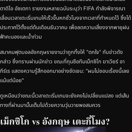
ตาดิโอ อัซเตกา รายงานหลายฉบับระบุว่า FIFA กำลังพิจารณา
เลื่อนเวลาเตะเริ่มเกมให้เร็วขึ้นหกชั่วโมงจากเวลาที่กำหนดไว้ ซึ่งได้
ประกาศไว้ตั้งแต่ต้นเดือนธันวาคม เพื่อลดความเสี่ยงจากพายุฝน
ฟ้าคะนองและน้ำท่วม
สมาคมฟุตบอลอังกฤษรายงานว่าถูกทิ้งให้ "ตกใจ" กับข่าวดัง
กล่าว ซึ่งทราบผ่านนักข่าว ขณะที่กุนซือทีมเม็กซิโก ฆาเวียร์ อา
กีร์เร แสดงความรู้สึกออกมาอย่างชัดเจน: "ผมไม่ชอบเรื่องนี้เลย
แม้แต่น้อย"
ดูเหมือนว่าขณะนี้เวลาเตะเริ่มเกมจะยังคงไม่เปลี่ยนแปลง แต่เส้น
ทางที่ผ่านมานั้นเต็มไปด้วยความวุ่นวายพอสมควร
เม็กซิโก vs อังกฤษ เตะกี่โมง?