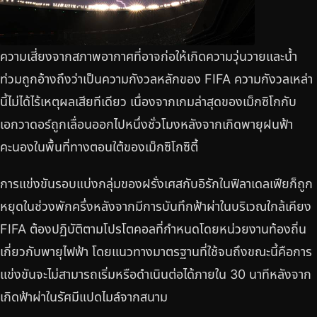
ความเสี่ยงจากสภาพอากาศที่อาจก่อให้เกิดความวุ่นวายและน้ำ
ท่วมถูกอ้างถึงว่าเป็นความกังวลหลักของ FIFA ความกังวลเหล่า
นี้ไม่ได้ไร้เหตุผลเสียทีเดียว เนื่องจากเกมล่าสุดของเม็กซิโกกับ
เอกวาดอร์ถูกเลื่อนออกไปหนึ่งชั่วโมงหลังจากเกิดพายุฝนฟ้า
คะนองในพื้นที่ทางตอนใต้ของเม็กซิโกซิตี้
การแข่งขันรอบแบ่งกลุ่มของฝรั่งเศสกับอิรักในฟิลาเดลเฟียก็ถูก
หยุดในช่วงพักครึ่งหลังจากมีการบันทึกฟ้าผ่าในบริเวณใกล้เคียง
FIFA ต้องปฏิบัติตามโปรโตคอลที่กำหนดโดยหน่วยงานท้องถิ่น
เกี่ยวกับพายุไฟฟ้า โดยแนวทางมาตรฐานที่ใช้จนถึงขณะนี้คือการ
แข่งขันจะไม่สามารถเริ่มหรือดำเนินต่อได้ภายใน 30 นาทีหลังจาก
เกิดฟ้าผ่าในรัศมีแปดไมล์จากสนาม