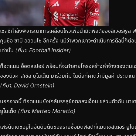
เชลซีกำลังพิจารณาการเคลื่อนไหวเพื่อนำมิดฟิลด์ของลิเวอร์พูล ฟ
กุนซือ ซาบี อลอนโซ อีกครั้ง แม้ว่าพวกเขาจะดำเนินการดีลนี้ก็ต่
เท่านั้น
(ที่มา: Football Insider)
ท็อตแนม ฮ็อตสเปอร์ พร้อมที่จะทำลายโครงสร้างค่าจ้างของตนเองเ
ของนิวคาสเซิล ยูไนเต็ด มาร่วมทีม ในดีลที่คาดว่ามีมูลค่าประม
(ที่มา: David Ornstein)
นอกจากนี้ ท็อตแนมยังใกล้บรรลุข้อตกลงเงื่อนไขส่วนตัวกับ มาเต
ยูไนเต็ด
(ที่มา: Matteo Moretto)
เฟร์นันเดซอยู่ในอันดับต้นของรายชื่อมิดฟิลด์ที่แมนเชสเตอร์ ยูไ