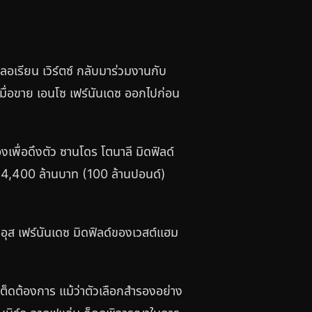
ลอเรียน เวิร์ตซ์ กลับมาร่วมงานกับ
อเมื่อขาย เอนโซ เฟร์นันเดซ ออกไปก่อน
พื่อดึงตัว ซานโดร โตนาลี มิดฟิลด์
าณ 4,400 ล้านบาท (100 ล้านปอนด์)
อุส เฟร์นันเดซ มิดฟิลด์ของเวสต์แฮม
นเต็ดต้องการ แม้ว่าตัวเลือกสำรองอย่าง