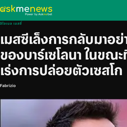
ลิโอเนล เมสซี่
เมสซีเล็งการกลับมาอย่า
ของบาร์เซโลนา ในขณะท
เร่งการปล่อยตัวเซสโก
Fabrizio