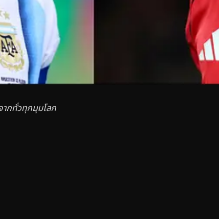
ากทั่วทุกมุมโลก