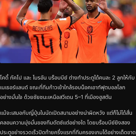
โคดี้ กัคโป และ ไบรอัน บร็อบบีย์ ต่างทำประตูได้คนละ 2 ลูกให้กับ
เนเธอร์แลนด์ ขณะที่ทีมก้าวเข้าใกล้รอบน็อคเอาท์ฟุตบอลโลก
อย่างมั่นใจ ด้วยชัยชนะเหนือสวีเดน 5–1 ที่เมืองฮูสตัน
แม้จะเสมอกับญี่ปุ่นในนัดเปิดสนามอย่างน่าผิดหวัง แต่ก็ไม่ได้สั่น
คลอนความมุ่งมั่นของทีมดัตช์แต่อย่างใด โดยบร็อบบีย์ยิงสอง
ประตูอย่างรวดเร็วปิดท้ายครึ่งแรกที่ทีมครองเกมได้อย่างเด็ดขาด