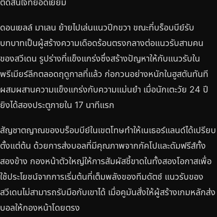
ตัดสินใจที่ยอดเยี่ยม
ดอนเยลล์ มาเลน ย้ายไปเล่นแนวปีกขวา ขณะที่บร็อบบีย์รับ
บทบาทเป็นผู้สร้างความเดือดร้อนตรงกลางต่อแนวรับสามคน
ของสวีเดน รูปร่างที่แข็งแกร่งซึ่งสร้างปัญหาให้กับแนวรับใน
พรีเมียร์ลีกตลอดฤดูกาลที่แล้ว ก่อกวนอย่างหนักในฮูสตันทันที
ผสมผสานความแข็งแกร่งกับความแม่นยำ เมื่อนักเตะวัย 24 ปี
ยิงได้สองประตูภายใน 17 นาทีแรก
สัญชาตญาณของบร็อบบีย์ในเขตโทษทำให้เนเธอร์แลนด์ได้เปรียบ
ตั้งแต่ต้น ด้วยการส่งบอลที่มีคุณภาพจากกัคโปและดัมฟรีส์ทั้ง
สองข้าง กองหน้าตัวใหญ่ให้การสัมผัสชี้ขาดในทั้งสองโอกาสเพื่อ
ใช้ประโยชน์จากการเริ่มต้นที่เต็มพลังของทีมดัตช์ แนวรับของ
สวีเดนไม่สามารถรับมือกับเขาได้ เมื่อคูมันสั่งให้ผู้สร้างเกมหลักส่ง
บอลให้กองหน้าโดยตรง