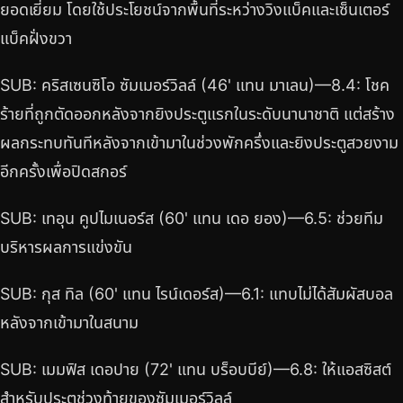
ยอดเยี่ยม โดยใช้ประโยชน์จากพื้นที่ระหว่างวิงแบ็คและเซ็นเตอร์
แบ็คฝั่งขวา
SUB: คริสเซนซิโอ ซัมเมอร์วิลล์ (46' แทน มาเลน)—8.4: โชค
ร้ายที่ถูกตัดออกหลังจากยิงประตูแรกในระดับนานาชาติ แต่สร้าง
ผลกระทบทันทีหลังจากเข้ามาในช่วงพักครึ่งและยิงประตูสวยงาม
อีกครั้งเพื่อปิดสกอร์
SUB: เทอุน คูปไมเนอร์ส (60' แทน เดอ ยอง)—6.5: ช่วยทีม
บริหารผลการแข่งขัน
SUB: กุส ทิล (60' แทน ไรน์เดอร์ส)—6.1: แทบไม่ได้สัมผัสบอล
หลังจากเข้ามาในสนาม
SUB: เมมฟิส เดอปาย (72' แทน บร็อบบีย์)—6.8: ให้แอสซิสต์
สำหรับประตูช่วงท้ายของซัมเมอร์วิลล์