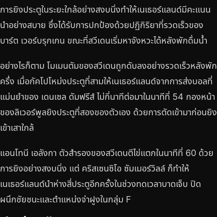
การยิงประตูในระยะใกล้อย่างสงบนิ่งทำให้เนเธอร์แลนด์มีคะแนน
นำอย่างสบาย ซึ่งได้รับการปกป้องด้วยปฏิกิริยาที่รวดเร็วของ
บาร์ต เวอร์บรุกเกน ขณะที่สวีเดนเริ่มหาจังหวะได้หลังพักดื่มน้ำ
อย่างไรก็ตาม โมเมนตัมของสวีเดนถูกดับลงอย่างรวดเร็วหลังพัก
ครึ่ง เมื่อกัคโปโหม่งประตูที่สามให้เนเธอร์แลนด์จากการส่งบอลที่
แม่นยำของ เดนเซล ดัมฟรีส์ ไม่กี่นาทีต่อมาในนาทีที่ 54 กองหน้า
ของลิเวอร์พูลยิงประตูที่สองของตัวเอง ด้วยการตัดเข้ามาก่อนยิง
เข้าเสาใกล้
แอนโทนี เอลังกา ตัวสำรองของสวีเดนตีไข่แตกในนาทีที่ 60 ด้วย
การยิงอย่างสงบนิ่ง แต่ คริสเซนซิโอ ซัมเมอร์วิลล์ ก็ทำให้
เนเธอร์แลนด์นำห่างสี่ประตูอีกครั้งในช่วงทดเวลาบาดเจ็บ ปิด
ผนึกชัยชนะและตำแหน่งจ่าฝูงในกลุ่ม F