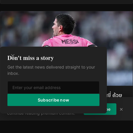
Don't miss a story
Get the latest news delivered straight to your
inbox.
โรดริโก เด เปาล์ รวมพลังสนับสนุนฆอร์เก เมสซี่ ด้วย
Subscribe now
การแสดงความเคารพอย่างซาบซึ้งท่ามกลางความพ่าย
Enjoying the article?
Subscribe to
แพ้ในลีกส์คัพ
×
Subscribe
continue reading premium content.
โรดริโก เด เปาล์ ได้แสดงการไว้อาลัยอย่างซึ้งใจต่อ ฆอร์เก เมสซี่ บิดาของ
ลิโอเนล เมสซี่ ระหว่างที่ อินเตอร์ ไมอามี่ พ่ายแ
·
9 Aug 2026
·
2 views