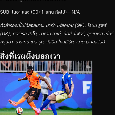
SUB: โนอา แลง (90+1' แทน กัคโป)—N/A
ตัวสำรองที่ไม่ได้ลงสนาม: มาร์ก เฟลคเกน (GK), โรบิน รูฟส์
(GK), ยอร์เรล ฮาโต, นาธาน อาเก้, มัตส์ วีเฟอร์, ลุตชาเรล เกียร์
ทรุยดา, มาร์เทน เดอ รูน, จัสติน ไคลเวิร์ต, เวาต์ เวกฮอร์สต์
สิ่งที่เรตติ้งบอกเรา