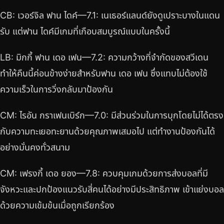
CB: เวอร์จิล ฟาน ไดค์—7.1: เนเธอร์แลนด์ยังดูเปราะบางในแดน
รับ แต่ฟาน ไดค์มีเกมที่เกือบสมบูรณ์แบบในครั้งนี้
LB: มิกกี้ ฟาน เดอ เฟน—7.2: ความกว้างที่จำกัดของสวีเดน
ทำให้คืนนี้ค่อนข้างง่ายสำหรับฟาน เดอ เฟน ซึ่งแทบไม่ต้องใช้
ความเร็วในการวิ่งกลับมาป้องกัน
CM: ไรอัน กราเฟนเบิร์ก—7.0: มีส่วนร่วมในการบุกโดยไม่ได้ตรง
กับความทะเยอทะยานด้วยคุณภาพเสมอไป แต่ทำงานป้องกันได้
อย่างมั่นคงทั่วสนาม
CM: เฟรงกี้ เดอ ยอง—7.8: ควบคุมเกมด้วยการส่งบอลที่มี
จังหวะและปกป้องแนวรับสี่คนได้อย่างมีประสิทธิภาพ เข้าแย่งบอล
ด้วยความเข้มข้นเมื่อถูกเรียกร้อง