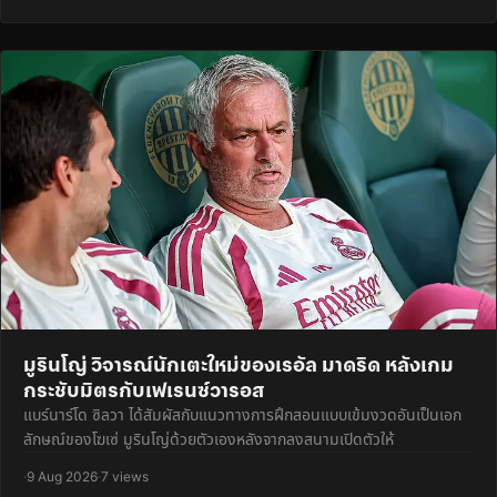
มูรินโญ่ วิจารณ์นักเตะใหม่ของเรอัล มาดริด หลังเกม
กระชับมิตรกับเฟเรนซ์วารอส
แบร์นาร์โด ซิลวา ได้สัมผัสกับแนวทางการฝึกสอนแบบเข้มงวดอันเป็นเอก
ลักษณ์ของโฆเซ่ มูรินโญ่ด้วยตัวเองหลังจากลงสนามเปิดตัวให้
·
9 Aug 2026
·
7 views