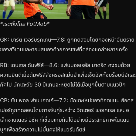
*เรตติ้งโดย FotMob*
GK: บาร์ต เวอร์บรุกเกน—7.8: ถูกทดสอบโดยกองหน้าอันตราย
ของสวีเดนและตอบสนองด้วยการเซฟที่คล่องแคล่วหลายครั้ง
RB: เดนเซล ดัมฟรีส์—8.6: แฟนบอลเรอัล มาดริด คงชมด้วย
ความยินดีเมื่อดัมฟรีส์ส่งครอสแม่นยำเพื่อเซ็ตอัพทั้งบร็อบบีย์และ
กัคโป นักเตะวัย 30 ปีแทบจะหยุดไม่ได้เมื่อบุกขึ้นตามแนวปีก
CB: ยัน พอล ฟาน เฮคเก้—7.2: นักเตะใหม่ของท็อตแนม ฮ็อตส
เปอร์ถูกทดสอบโดยการจับคู่ระหว่าง วิกเตอร์ เยอเคเรส และ อ
เล็กซานเดอร์ อิซัค ที่เชื่อมเกมกันได้อย่างมีประสิทธิภาพในแดน
บุกเพื่อสร้างความไม่มั่นคงให้แนวรับดัตช์