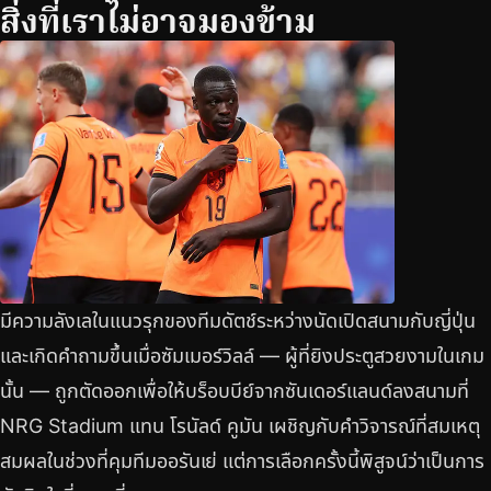
สิ่งที่เราไม่อาจมองข้าม
มีความลังเลในแนวรุกของทีมดัตช์ระหว่างนัดเปิดสนามกับญี่ปุ่น
และเกิดคำถามขึ้นเมื่อซัมเมอร์วิลล์ — ผู้ที่ยิงประตูสวยงามในเกม
นั้น — ถูกตัดออกเพื่อให้บร็อบบีย์จากซันเดอร์แลนด์ลงสนามที่
NRG Stadium แทน โรนัลด์ คูมัน เผชิญกับคำวิจารณ์ที่สมเหตุ
สมผลในช่วงที่คุมทีมออรันเย่ แต่การเลือกครั้งนี้พิสูจน์ว่าเป็นการ