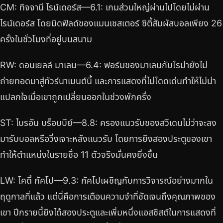
CM: ทิจจานี ไรน์เดอร์ส—6.1: เกมส่วนใหญ่ผ่านไปโดยไม่ผ่าน
ไรน์เดอร์ส โดยมิดฟิลด์ของแมนเชสเตอร์ ซิตี้สัมผัสบอลเพียง 26
ครั้งในชั่วโมงที่อยู่บนสนาม
RW: ดอนเยลล์ มาเลน—6.4: ฟอร์มของมาเลนกับโรม่ายังไม่
ถ่ายทอดมาสู่ทัวร์นาเมนต์นี้ และการแสดงที่ไม่โดดเด่นทำให้ไม่น่า
แปลกใจเมื่อเขาถูกเปลี่ยนออกในช่วงพักครึ่ง
ST: ไบรอัน บร็อบบีย์—8.8: ครองแนวรับของสวีเดนไม่ว่าจะลง
มารับบอลหรือวิ่งเจาะหลังแนวรับ โดยการยิงสองประตูของเขา
ทำให้ตำแหน่งในรายชื่อ 11 ตัวจริงมั่นคงยิ่งขึ้น
LW: โคดี้ กัคโป—9.3: กัคโปเผชิญกับการวิจารณ์อย่างมากใน
ฤดูกาลที่แล้ว แต่นี่คือการเตือนความจำที่ชัดเจนถึงคุณภาพของ
เขา ปีกรายนี้ยิงได้สองประตูและเพิ่มหนึ่งแอสซิสต์ในการแสดงที่