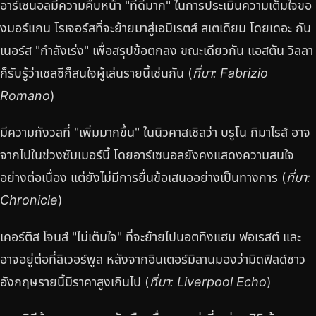
อาร์เซนอลมีความคืบหน้า "ที่ดีมาก" ในการประเมินความเต็มใจขอ
งมอร์แกน โรเจอร์สที่จะย้ายมาสู่เอมิเรตส์ สเตเดียม โดยเดอะ กัน
เนอร์ส "กำลังเร่ง" เพื่อสรุปข้อตกลง ขณะเดียวกัน แอสตัน วิลลา
ก็รับรู้ว่าเชลซีก็สนใจผู้เล่นรายนี้เช่นกัน (
ที่มา: Fabrizio
Romano
)
มีความกังวลที่ "เพิ่มมากขึ้น" ในนิวคาสเซิลว่า บรูโน กิมาไรส์ อาจ
จากไปในช่วงซัมเมอร์นี้ โดยอาร์เซนอลยังคงแสดงความสนใจ
อย่างต่อเนื่อง แต่ยังไม่มีการยื่นข้อเสนออย่างเป็นทางการ (
ที่มา:
Chronicle
)
เคอร์ติส โจนส์ "ไม่เต็มใจ" ที่จะย้ายไปนอตทิงแฮม ฟอเรสต์ และ
อาจอยู่ต่อที่ลิเวอร์พูล หลังจากอินเตอร์มิลานมองว่ามิดฟิลด์ชาว
อังกฤษรายนี้มีราคาสูงเกินไป (
ที่มา: Liverpool Echo
)