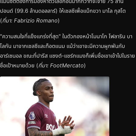
แมนซิตีต้องการมองหาตัวเลือกอื่นมากกว่าที่จะจ่าย 75 ล้าน
ปอนด์ (99.6 ล้านดอลลาร์) ให้เชลซีเพื่อแบ็กขวา มาโล กุสโต
(
ที่มา: Fabrizio Romano
)
"ความสนใจที่แข็งแกร่งที่สุด" ในตัวกองหน้าโมนาโก โฟลาริน บา
โลกัน มาจากเชลซีและท็อตแนม แม้ว่าเขาจะมีความผูกพันกับ
อาร์เซนอล ขณะที่ปารีส แซงต์-แชร์กแมงก็เพิ่มชื่อเขาเข้าไปในราย
ชื่อเป้าหมายด้วย (
ที่มา: FootMercato
)