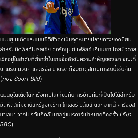
แมนยูไนเต็ดและแมนซิตียังคงเป็นจุดหมายปลายทางยอดนิยม
สำหรับมิดฟิลด์โบรุสเซีย ดอร์ทมุนด์ เฟลิกซ์ เอ็นเมชา โดยนิวคาส
เซิลอยู่ในลำดับที่ต่ำกว่าในรายชื่อลำดับความสำคัญของเขา ขณะที่
บาเยิร์น มิวนิก และเรอัล มาดริด ก็จับตาดูสถานการณ์นี้เช่นกัน
(
ที่มา: Sport Bild
)
แมนยูไนเต็ดได้หารือภายในเกี่ยวกับการย้ายทีมที่เป็นไปได้สำหรับ
มิดฟิลด์ทีมชาติสหรัฐอเมริกา ไทเลอร์ อดัมส์ นอกจากนี้ คาร์ลอส
บาเลบา จากไบรตันก็กลับมาอยู่ในเรดาร์เป้าหมายอีกครั้ง (
ที่มา:
BBC
)