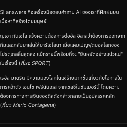
SI answers คือเครื่องมือตอบคำถาม AI ของเราที่ฝึกฝนบน
เนื้อหาที่สร้างโดยมนุษย์
ฌูเอา กันเซโล แจ้งความต้องการต่ออัล ฮิลาลว่าต้องการออกจาก
ทีมและกลับมาเล่นให้บาร์เซโลนา เมื่อแคมเปญฟุตบอลโลกของ
โปรตุเกสสิ้นสุดลง แบ็กรายนี้พร้อมที่จะ "ยืนหยัดอย่างแน่วแน่"
ในเรื่องนี้ (
ที่มา: SPORT
)
เรอัล มาดริด มีความมองโลกในแง่ร้ายมากขึ้นเกี่ยวกับโอกาสใน
การคว้าตัว เอนโซ เฟร์นันเดส จากเชลซีในซัมเมอร์นี้ โดยความ
ต้องการทางการเงินของดีลดังกล่าวกลายเป็นอุปสรรคหลัก
(
ที่มา: Mario Cortagena
)