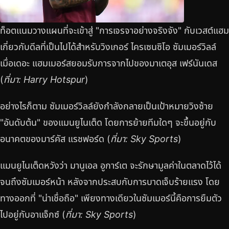
ท็อตแนมวางแผนที่จะเข้าสู่ "การเจรจาอย่างจริงจัง" กับเวสต์แฮม
เกี่ยวกับดีลที่เป็นไปได้สำหรับวิงเกอร์ ไครเซนซิโอ ซัมเมอร์วิลล์
เมื่อเดอะ แฮมเมอร์สยอมรับการจากไปของมาเตอุส เฟร์นันเดส
(
ที่มา: Harry Hotspur
)
อย่างไรก็ตาม ซัมเมอร์วิลล์ยังกำลังกลายเป็นเป้าหมายวิงซ้าย
"อันดับต้น" ของแมนยูไนเต็ด โดยการย้ายทีมใดๆ จะขึ้นอยู่กับ
อนาคตของมาร์คัส แรชฟอร์ด (
ที่มา: Sky Sports
)
แมนยูไนเต็ดหวังว่า มานูเอล อูการ์เต จะรักษามูลค่าในตลาดไว้ได้
จนถึงซัมเมอร์หน้า หลังจากประสบกับการบาดเจ็บร้ายแรง โดย
ทางออกที่ "น่าเชื่อถือ" เพียงทางเดียวในซัมเมอร์นี้คือการยืมตัว
ไปอยู่กับอาแจ็กซ์ (
ที่มา: Sky Sports
)