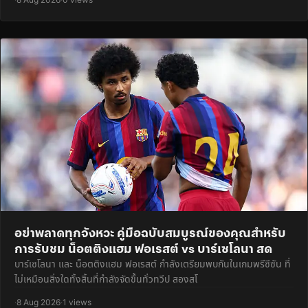
อย่าพลาดทุกจังหวะ คู่มือฉบับสมบูรณ์ของคุณสำหรับ
การรับชม น็อตติงแฮม ฟอเรสต์ vs บาร์เซโลนา สด
บาร์เซโลนา และ น็อตติงแฮม ฟอเรสต์ กำลังเตรียมพบกันในเกมพรีซีซัน ที่
ไม่เหมือนสิ่งใดทั้งสิ้นที่กำลังจัดขึ้นทั่วทวีป สองสโ
·
8 Aug 2026
·
1 views