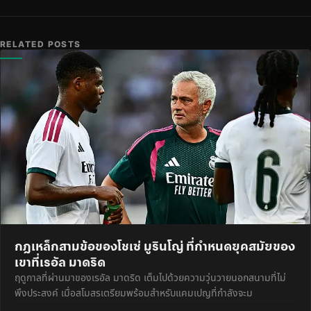
RELATED POSTS
กฎเหล็กสามข้อของโชเซ่ มูรินโญ่ ที่กำหนดยุคสมัยของ
เขาที่เรอัล มาดริด
ฤดูกาลที่ผ่านมาของเรอัล มาดริด เต็มไปด้วยความวุ่นวายนอกสนามที่ไม่
พึงประสงค์ เมื่อสโมสรเตรียมพร้อมสำหรับแคมเปญที่กำลังจะม