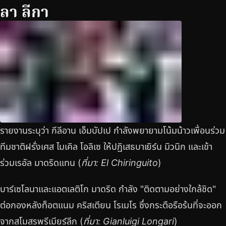
ลา ลีกา
รายงานระบุว่า กีลีอาน เอ็มบัปเป กำลังพยายามโน้มน้าวเพื่อนร่วม
ทีมชาติฝรั่งเศส ไมเคิล โอลิเซ ให้ปฏิเสธบาเยิร์น มิวนิก และเข้า
ร่วมเรอัล มาดริดแทน (
ที่มา: El Chiringuito
)
บาร์เซโลนาและแอตเลติโก มาดริด กำลัง "ติดตามอย่างใกล้ชิด"
ต่อกองหลังท็อตแนม คริสเตียน โรเมโร ซึ่งกระตือรือร้นที่จะออก
จากสโมสรพรีเมียร์ลีก (
ที่มา: Gianluigi Longari
)