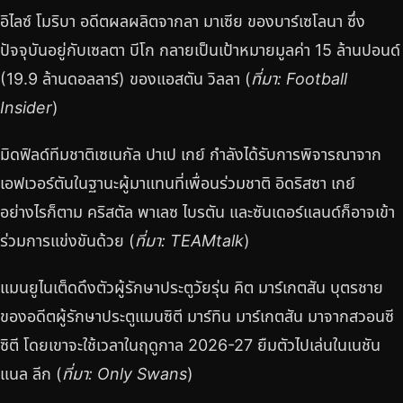
อิไลซ์ โมริบา อดีตผลผลิตจากลา มาเซีย ของบาร์เซโลนา ซึ่ง
ปัจจุบันอยู่กับเซลตา บีโก กลายเป็นเป้าหมายมูลค่า 15 ล้านปอนด์
(19.9 ล้านดอลลาร์) ของแอสตัน วิลลา (
ที่มา: Football
Insider
)
มิดฟิลด์ทีมชาติเซเนกัล ปาเป เกย์ กำลังได้รับการพิจารณาจาก
เอฟเวอร์ตันในฐานะผู้มาแทนที่เพื่อนร่วมชาติ อิดริสซา เกย์
อย่างไรก็ตาม คริสตัล พาเลซ ไบรตัน และซันเดอร์แลนด์ก็อาจเข้า
ร่วมการแข่งขันด้วย (
ที่มา: TEAMtalk
)
แมนยูไนเต็ดดึงตัวผู้รักษาประตูวัยรุ่น คิต มาร์เกตสัน บุตรชาย
ของอดีตผู้รักษาประตูแมนซิตี มาร์ทิน มาร์เกตสัน มาจากสวอนซี
ซิตี โดยเขาจะใช้เวลาในฤดูกาล 2026-27 ยืมตัวไปเล่นในเนชัน
แนล ลีก (
ที่มา: Only Swans
)