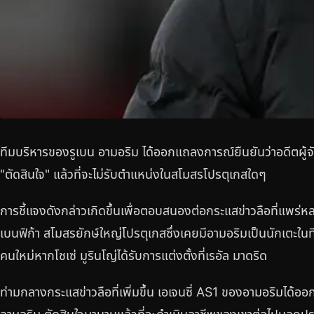
ทีมบริหารของรูเบน อามอริม ได้ออกแถลงการณ์ยืนยันว่าอดีตผู้จั
"ตัดสินใจ" แล้วที่จะไม่รับตำแหน่งในสโมสรโปรตุเกสใดๆ
การชี้แจงดังกล่าวเกิดขึ้นเพื่อตอบสนองต่อกระแสข่าวลือที่แพร่หล
เบนฟิก้า สโมสรยักษ์ใหญ่โปรตุเกสซึ่งเคยมีอามอริมเป็นนักเตะในท
คนใหม่หากโชเซ่ มูรินโญ่ได้รับการแต่งตั้งที่เรอัล มาดริด
ท่ามกลางกระแสข่าวลือที่เพิ่มขึ้น เอเจนซี่ AS1 ของอามอริมได้