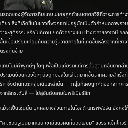
มรดกของผู้จัดการทีมแทบไม่เคยถูกกำหนดจากวิธีที่วาระการทำง
เดียว สิ่งที่เกิดขึ้นในช่วงที่พวกเขาไม่อยู่มักเป็นตัวกำหนดภาพร
ว่าจะยุติธรรมหรือไม่ก็ตาม ยกตัวอย่างเช่น ช่วงเวลาของซาบี อลอนโซ่
ขึ้นเมื่อเปรียบเทียบกับความวุ่นวายภายในที่เกิดขึ้นหลังจากที่เขา
ตรงกันข้าม
แทบไม่มีคำพูดดีๆ ใดๆ เพื่อเป็นเกียรติแก่การสิ้นสุดบทอันยากลำ
ประเมินย้อนหลังใดๆ ยิ่งถูกมองในแง่มืดมากขึ้นจากความสำเร็จทั
ริก ซึ่งนำนักเตะกลุ่มเดิมเหล่านั้น — กลุ่มที่เคยถูกคัดออกจาก
จากลีกระดับสี่ — ไปสู่อันดับสามในพรีเมียร์ลีก
แม้จะเป็นเช่นนั้น บุคคลบางส่วนภายในโอลด์ แทรฟฟอร์ด ยังคงใ
"ผมชอบรูเบนมากเลย เขามีแนวคิดที่ยอดเยี่ยม" แฮร์รี่ แม็กไกวร์ ก