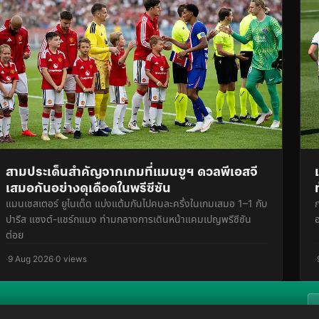
สามประเด็นสำคัญจากเกมที่แมนยูฯ ดวลพีเอสจี
เสมอกันอย่างดุเดือดในพรีซีซัน
แมนเชสเตอร์ ยูไนเต็ด แบ่งแต้มกันไปคนละครึ่งในเกมเสมอ 1–1 กับ
ปารีส แซงต์-แชร์กแมง ท่ามกลางการเดินหน้าแคมเปญพรีซีซัน
ต่อย
·
9 Aug 2026
·
0 views
·