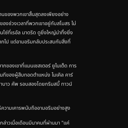
านของพวกเขาสิ้นสุดลงเพียงอย่าง
วมของช่วงเวลาที่พวกเขาอยู่กับสโมสร ไม่
ที่เรอัล มาดริด ดูยิ่งใหญ่น่าทึ่งยิ่ง
จากไป แต่อามอริมกลับประสบกับสิ่งที่
บากของเขาที่แมนเชสเตอร์ ยูไนเต็ด การ
นทีของผู้สืบทอดตำแหน่ง ไมเคิล คาร์
คาราบาว คัพ รอบสองโดยกริมสบี้ ทาวน์
ห้ความเคารพนับถืออามอริมอย่างสูง
ล่าวเมื่อเดือนมีนาคมที่ผ่านมา "แค่