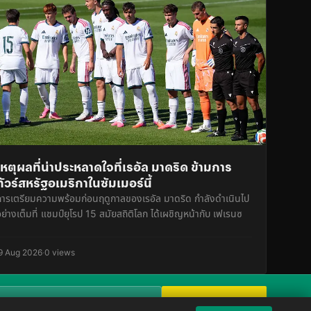
เหตุผลที่น่าประหลาดใจที่เรอัล มาดริด ข้ามการ
ทัวร์สหรัฐอเมริกาในซัมเมอร์นี้
การเตรียมความพร้อมก่อนฤดูกาลของเรอัล มาดริด กำลังดำเนินไป
อย่างเต็มที่ แชมป์ยุโรป 15 สมัยสถิติโลก ได้เผชิญหน้ากับ เฟเรนซ
9 Aug 2026
·
0 views
Subscribe now