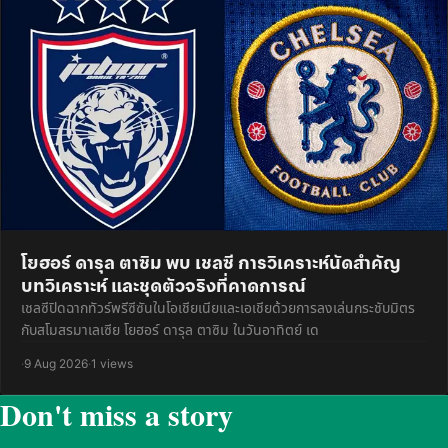
โยฮอร์ ดารุล ตาซิม พบ เชลซี การวิเคราะห์นัดสำคัญ
บทวิเคราะห์ และชุดตัวจริงที่คาดการณ์
เชลซีปิดฉากทัวร์พรีซีซันในโอเชียเนียและเอเชียด้วยการลงเล่นกระชับมิตร
กับสโมสรมาเลเซีย โยฮอร์ ดารุล ตาซิม ในวันอาทิตย์ เด
·
9 Aug 2026
·
1 views
Don't miss a story