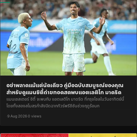
อย่าพลาดแม้แต่นัดเดียว คู่มือฉบับสมบูรณ์ของคุณ
สำหรับดูแมนซิตี้ถ่ายทอดสดพบแอตเลติโก มาดริด
แมนเชสเตอร์ ซิตี้ จะพบกับ แอตเลติโก มาดริด ที่กรุงโซลในวันอาทิตย์นี้
โดยทั้งสองสโมสรกำลังปิดฉากทัวร์พรีซีซันช่วงฤดูร้อนก
·
9 Aug 2026
·
0 views