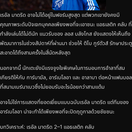
เรอัล มาดริด อาจไม่ได้อยู่ในฟอร์มสูงสุด แต่พวกเขายังคงมี
คุณภาพระดับปัจเจกบุคคลเพียงพอที่จะเอาชนะ แอธเลติก คลับ ที่
กำลังเล่นได้ไม่ดีนัก แนวรับของ ลอส บลังโกส ยังแสดงให้เห็นถึง
พัฒนาการในช่วงสัปดาห์ที่ผ่านมา ช่วยให้ ติโบ กูร์ตัวส์ รักษาประตู
สะอาดได้ถึงสามครั้งในสี่นัดหลังสุด
นอกจากนี้ นักเตะยังมีแรงจูงใจพิเศษในการมอบการอำลาที่สม
เกียรติให้กับ การ์บาฆัล, อาร์เบโลอา และ อาลาบา ต่อหน้าแฟนบอล
ที่สนามเบร์นาเบวซึ่งไม่ยอมรับอะไรน้อยกว่าสามแต้ม
อาจไม่ใช่การแสดงที่ยอดเยี่ยมแบบฉบับเรอัล มาดริด แต่ทีมของ
อาร์เบโลอา น่าจะทำได้เพียงพอที่จะปิดฤดูกาลด้วยชัยชนะ
บทวิเคราะห์: เรอัล มาดริด 2–1 แอธเลติก คลับ