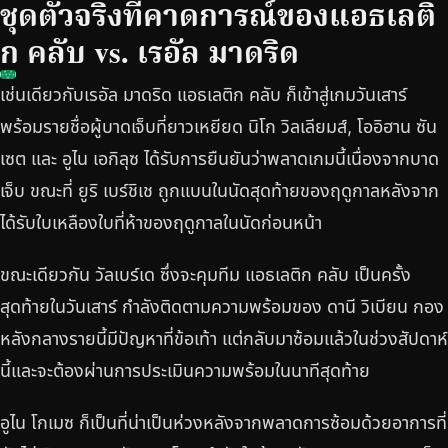
ชุดตัวจริงที่คาดการณ์ของแอธเลติ
ก คลับ vs. เรอัล มาดริด
เช่นเดียวกับเรอัล มาดริด แอธเลติก คลับ ก็เข้าสู่เกมวันเสาร์
พร้อมรายชื่อผู้บาดเจ็บที่ยาวเหยียด นิโก วิลเลียมส์, โออิฮาน ซัน
เซต และ อูไน เอกิลุซ ได้รับการยืนยันว่าพลาดเกมนี้เนื่องจากบาด
เจ็บ ขณะที่ ยูริ เบร์ชิเช ถูกแบนในนัดสุดท้ายของฤดูกาลหลังจาก
ได้รับใบเหลืองใบที่ห้าของฤดูกาลในนัดก่อนหน้า
ขณะเดียวกัน วัลเบร์เด ซึ่งจะคุมทีม แอธเลติก คลับ เป็นครั้ง
สุดท้ายในวันเสาร์ กำลังติดตามความพร้อมของ ดานี วิเบียน กอง
หลังกลางรายนี้มีปัญหาที่ข้อเท้า แต่กลับมาซ้อมแล้วในช่วงสัปดาห์
นี้และจะต้องผ่านการประเมินความพร้อมในนาทีสุดท้าย
อูไน โกเมซ ก็เป็นที่น่าเป็นห่วงหลังจากพลาดการซ้อมด้วยอาการที่