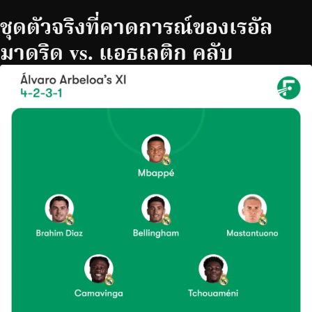
ชุดตัวจริงที่คาดการณ์ของเรอัล
มาดริด vs. แอธเลติก คลับ