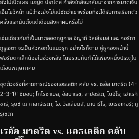
ยังไม่เปิดเผย เบญัต ปราโดส กำลังใกล้จะกลับมาจากการบาดเจ็บ
เอ็นไขว้หน้า แม้ว่าจะยังไม่แน่ชัดว่าเขาพร้อมที่จะได้รับการเรียกตัว
ครั้งแรกนับตั้งแต่เดือนสิงหาคมหรือไม่
เช่นเดียวกับที่เป็นมาตลอดฤดูกาล อิญากี วิลเลียมส์ และ กอร์กา
กูรูเซตา จะเป็นหัวหอกในแนวรุก อย่างไรก็ตาม คู่หูกองหน้านี้
ฟอร์มตกเล็กน้อยในช่วงหลัง โดยรวมกันทำได้เพียงหนึ่งประตูใน
เดือนพฤษภาคม
ชุดตัวจริงที่คาดการณ์ของแอธเลติก คลับ vs. เรอัล มาดริด (4-
2-3-1): ซิมอน; โกโรซาเบล, อัลบาเรซ, ลาปอร์เต, โบอิโร; เฮาเรกิ
ซาร์, รุยซ์ เด กาลาร์เรตา; ไอ. วิลเลียมส์, นาบาร์โร, เบเรงเกอร์; กู
รูเซตา
เรอัล มาดริด vs. แอธเลติก คลับ