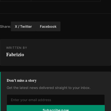
Share:
X / Twitter
Facebook
WRITTEN BY
Fabrizio
Don't miss a story
Get the latest news delivered straight to your inbox.
Subscribe now