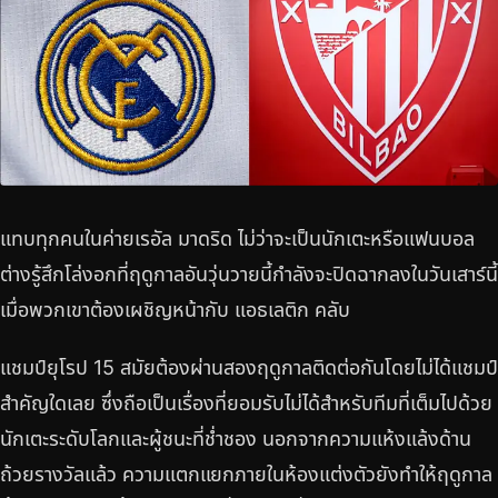
แทบทุกคนในค่ายเรอัล มาดริด ไม่ว่าจะเป็นนักเตะหรือแฟนบอล
ต่างรู้สึกโล่งอกที่ฤดูกาลอันวุ่นวายนี้กำลังจะปิดฉากลงในวันเสาร์นี้
เมื่อพวกเขาต้องเผชิญหน้ากับ แอธเลติก คลับ
แชมป์ยุโรป 15 สมัยต้องผ่านสองฤดูกาลติดต่อกันโดยไม่ได้แชมป์
สำคัญใดเลย ซึ่งถือเป็นเรื่องที่ยอมรับไม่ได้สำหรับทีมที่เต็มไปด้วย
นักเตะระดับโลกและผู้ชนะที่ช่ำชอง นอกจากความแห้งแล้งด้าน
ถ้วยรางวัลแล้ว ความแตกแยกภายในห้องแต่งตัวยังทำให้ฤดูกาล