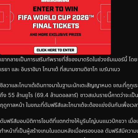
เขากลายเป็นการเสริมทัพรายที่สี่ของมาดริดในช่วงซัมเมอร์นี้ โดยเข
เรยา และ อิบราฮิมา โกนาเต้ ที่สนามซานติอาโก เบร์นาเบว
ซิลวาและโกนาเต้เดินทางมาในฐานะนักเตะสัญญาหมด ขณะที่กูกูเรยา
ถึง 55 ล้านยูโร (69.4 ล้านดอลลาร์) ชาวสเปนรายนี้คาดว่าจะเป็
ฤดูกาลหน้า ในขณะที่ดัมฟรีส์และโกนาเต้จะต้องแข่งขันกันเพื่
ดัมฟรีส์มอบมิติการโจมตีที่แตกต่างให้มูรินโญ่บนแนวปีกขวา เมื่อเ
ทำหน้าที่เป็นผู้สร้างเกมในแดนหลังเมื่อครองบอล ดัมฟรีส์มีคว