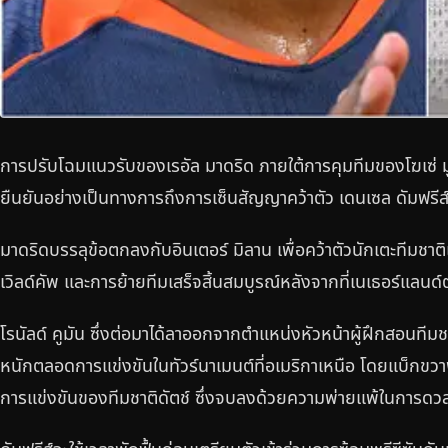
การปรับโฉมแนวรับของเรอัล มาดริด ภายใต้การคุมทีมของโฆเซ่ มูร
ยืนยันอย่างเป็นทางการถึงการเซ็นสัญญาคว้าตัว เดนเซล ดัมฟรีส
มาดริดบรรลุข้อตกลงกับอินเตอร์ มิลาน เพื่อคว้าตัวนักเตะทีมชาติ
เวิลด์คัพ และการย้ายทีมเสร็จสิ้นสมบูรณ์หลังจากที่เนเธอร์แลน
โรนัลด์ คูมัน ซึ่งต่อมาได้ลาออกจากตำแหน่งหัวหน้าผู้ฝึกสอนทีมชา
หนักตลอดการแข่งขันในทัวร์นาเมนต์ที่อเมริกาเหนือ โดยแบ็กขวา
การแข่งขันของทีมชาติดัตช์ ซึ่งจบลงด้วยความพ่ายแพ้ในการดว