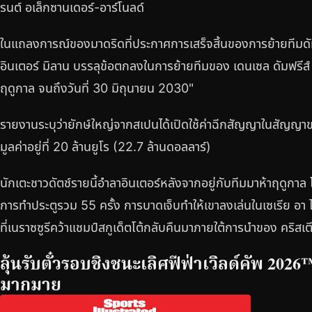
รนต์ อเล็กซานเดอร์-อาร์โนลด์
ในแถลงการณ์ของมาดริดที่ประกาศการเสร็จสิ้นของการย้ายทีมดัมฟร
อินเตอร์ มิลาน บรรลุข้อตกลงในการย้ายทีมของ เดนเซล ดัมฟรีส์ 
ฤดูกาล จนถึงวันที่ 30 มิถุนายน 2030"
รายงานระบุว่ายักษ์ใหญ่จากสเปนได้เปิดใช้ค่าฉีกสัญญาในสัญญาของ
มูลค่าอยู่ที่ 20 ล้านยูโร (22.7 ล้านดอลลาร์)
นักเตะชาวดัตช์รายนี้อำลาอินเตอร์หลังจากอยู่กับทีมมาห้าฤดูกาล
การทำประตูรวม 55 ครั้ง การบาดเจ็บทำให้เขาลงเล่นในเซเรีย อา 
ที่เนราซซูรีคว้าแชมป์สกูเด็ตโต้กลับคืนมาภายใต้การนำของ คริสเตี
ลุ้นรับตั๋วรอบชิงชนะเลิศฟีฟ่าเวิลด์คัพ 2026
มากมาย