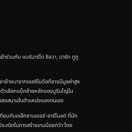
้าร่วมกับ แบร์นาร์โด ซิลวา, มาร์ก กูกู
ย้ายมาจากเชลซีในดีลที่อาจมีมูลค่าสูง
นตัวเลือกแบ็กซ้ายหลักของมูรินโญ่ใน
อเวลาลงสนามในตำแหน่งของตนเอง
ทียบกับอเล็กซานเดอร์-อาร์โนลด์ ที่มัก
ามประณีตในการสร้างเกมน้อยกว่า โดย