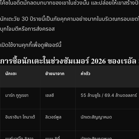
โค้ชในอดีตมักลดบทบาทของเขาในช่วงนั้น และปล่อยให้เขาสร้า
นักเตะวัย 30 ปีรายนี้เป็นภัยคุกคามอย่างมากในบริเวณกรอบเขต
บุกโจมตีหรือการส่งครอส
เปิดใช้งานคุกกี้เพื่อดูฟีเจอร์นี้
การซื้อนักเตะในช่วงซัมเมอร์ 2026 ของเรอัล
นักเตะ
ย้ายมาจาก
ค่าตัว
มาร์ก กูกูเรยา
เชลซี
55 ล้านยูโร / 69.4 ล้านดอลลาร์
อิบราฮิมา โกนาเต้
ลิเวอร์พูล
นักเตะสัญญาหมด
แบร์นาร์โด ซิลวา
แมน ซิตี้
นักเตะสัญญาหมด