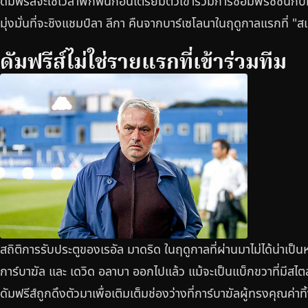
ดัมฟรีส์จะใช้เวลาพักฟื้นก่อนเตรียมตัวเข้าร่วมการซ้อมพรีซีซันกับ
มุ่งมั่นที่จะชิงแชมป์ลา ลีกา คืนจากบาร์เซโลนาในฤดูกาลแรกที่ "สเป
ดัมฟรีส์ไม่ใช่รายแรกที่เข้าร่วมทีม
สถิติการรับประตูของเรอัล มาดริด ในฤดูกาลที่ผ่านมาไม่ได้น่าเป็น
การ์บาฆัล และ เดวิด อลาบา ออกไปแล้ว แม้จะเป็นแบ็กขวาที่มีสไต
ดัมฟรีส์ถูกดึงตัวมาเพื่อเติมเต็มช่องว่างที่การ์บาฆัลผู้ทรงคุณค่าท