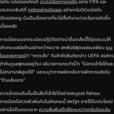
โลกัน แต่เมื่อองค์กรที่
ฉาวโฉ่เรื่องการทุจริต
อย่าง FIFA และ
ประธานาธิบดีที่
ทุจริตอย่างเปิดเผย
อย่างทรัมป์ร่วมมือกัน
ดัดแปลงกฎ มันเป็นเรื่องยากที่จะไม่ตั้งคำถามว่าอะไรอาจเกิดขึ้น
เบื้องหลัง
การเบี่ยงเบนจากระเบียบปฏิบัติอย่างน่าตื่นตะลึงนี้ได้จุดชนวนให้
เกิดกระแสต่อต้านอย่างกว้างขวาง สหพันธ์ฟุตบอลเบลเยียม
ระบุ
ในแถลงการณ์
ว่า "ตกตะลึง" กับคำตัดสินดังกล่าว UEFA องค์กร
กำกับดูแลฟุตบอลยุโรป อธิบายการกระทำนี้ว่า "ไม่อาจเข้าใจได้และ
ไม่สามารถพิสูจน์ได้" และระบุว่าการพลิกกลับการพักการแข่งขัน
"ข้ามเส้นแดง"
ความโกรธแค้นนั้นเป็นสิ่งที่เข้าใจได้อย่างสมบูรณ์ กีฬาและ
การเมืองไม่ควรพัวพันกันในลักษณะนี้ สหรัฐฯ อาจได้รับประโยชน์
อย่างไม่เป็นธรรมจาก
ความสัมพันธ์ใกล้ชิดระหว่างทรัมป์และอิน