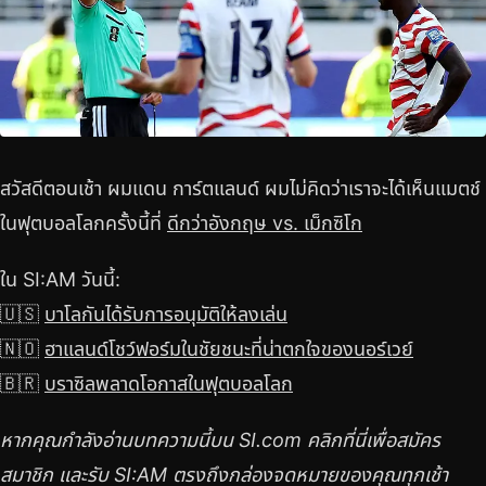
สวัสดีตอนเช้า ผมแดน การ์ตแลนด์ ผมไม่คิดว่าเราจะได้เห็นแมตช์
ในฟุตบอลโลกครั้งนี้ที่
ดีกว่าอังกฤษ vs. เม็กซิโก
ใน SI:AM วันนี้:
🇺🇸
บาโลกันได้รับการอนุมัติให้ลงเล่น
🇳🇴
ฮาแลนด์โชว์ฟอร์มในชัยชนะที่น่าตกใจของนอร์เวย์
🇧🇷
บราซิลพลาดโอกาสในฟุตบอลโลก
หากคุณกำลังอ่านบทความนี้บน SI.com คลิกที่นี่เพื่อสมัคร
สมาชิก และรับ SI:AM ตรงถึงกล่องจดหมายของคุณทุกเช้า