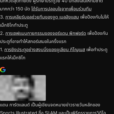
นกหวีดสุดท้ายดัง ผู้รักษาประตูวัย 40 ปีที่ลงเล่นให้ทีมชาติ
มากกว่า 150 นัด
ได้รับการปลอบใจจากเพื่อนร่วมทีม
3.
การเคลียร์บอลช่วยทีมของจูด เบลลิงแฮม
เพื่อป้องกันไม่ให้
เม็กซิโกทำประตู
2.
การเซฟแบบกายกรรมของจอร์แดน พิกฟอร์ด
เพื่อป้องกัน
ประตูที่อาจทำให้สกอร์เสมอในครึ่งแรก
1.
การยิงประตูอย่างสงบนิ่งของฆูเลียน กีโญเนส
เพื่อทำประตู
แรกให้เม็กซิโก
แดน การ์ตแลนด์ เป็นผู้เขียนจดหมายข่าวรายวันหลักของ
Sports Illustrated ชื่อ SI:AM และเป็นพิธีกรรายการวิดีโอ