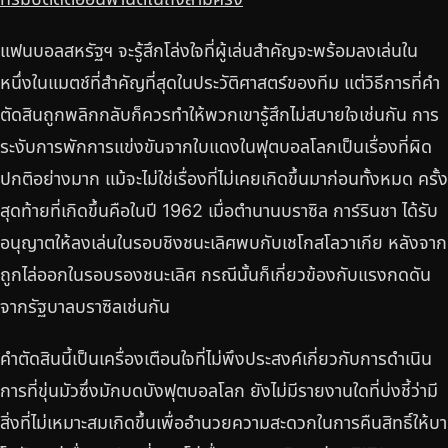
แฟนบอลสหรัฐฯ จะรู้สึกโล่งใจที่ผู้เล่นสำคัญจะพร้อมลงเล่นใน
หนึ่งในแมตช์ที่สำคัญที่สุดในประวัติศาสตร์ของทีม แต่วิธีการที่คำ
ตัดสินถูกพลิกกลับก็ควรทำให้พวกเขารู้สึกไม่สบายใจเช่นกัน การ
ระงับการพักการแข่งขันจากใบแดงในฟุตบอลโลกเป็นเรื่องที่ผิด
ปกติอย่างมาก แม้จะไม่ใช่เรื่องที่ไม่เคยเกิดขึ้นมาก่อนทั้งหมด ครั้ง
สุดท้ายที่เกิดขึ้นคือในปี 1962 เมื่อตำนานบราซิล การ์รินชา ได้รับ
อนุญาตให้ลงเล่นในรอบชิงชนะเลิศพบกับเชโกสโลวาเกีย หลังจาก
ถูกไล่ออกในรอบรองชนะเลิศ กรณีนั้นก็เกี่ยวข้องกับแรงกดดัน
จากรัฐบาลบราซิลเช่นกัน
คำตัดสินนี้เป็นเครื่องเตือนใจที่ไม่พึงประสงค์เกี่ยวกับการดำเนิน
การที่ขุ่นมัวซึ่งมักบดบังฟุตบอลโลก ยังไม่มีรายงานใดที่บ่งชี้ว่ามี
สิ่งที่ไม่เหมาะสมเกิดขึ้นเพื่ออำนวยความสะดวกในการคืนสิทธิ์ให้บา