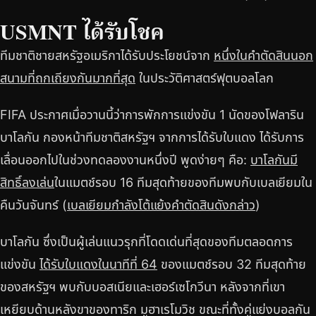
USMNT ได้รับโชค
ทีมชาติชายสหรัฐอเมริกาได้รับประโยชน์จาก
หนึ่งในคำตัดสินนอก
สนามที่ถกเถียงกันมากที่สุด
ในประวัติศาสตร์ฟุตบอลโลก
FIFA ประกาศเมื่อวานนี้ว่าการพักการแข่งขัน 1 นัดของโฟลาริน
บาโลกัน กองหน้าทีมชาติสหรัฐฯ จากการได้รับใบแดง ได้รับการ
เลื่อนออกไปในช่วงทดลองงานหนึ่งปี พูดง่ายๆ คือ:
บาโลกันมี
สิทธิ์ลงเล่น
ในแมตช์รอบ 16 ทีมสุดท้ายของทีมพบกับเบลเยียมใน
คืนวันจันทร์ (
เบลเยียมกำลังโต้แย้งคำตัดสินดังกล่าว
)
บาโลกัน ซึ่งเป็นผู้เล่นแนวรุกที่โดดเด่นที่สุดของทีมตลอดการ
แข่งขัน
ได้รับใบแดงในนาทีที่ 64
ของแมตช์รอบ 32 ทีมสุดท้าย
ของสหรัฐฯ พบกับบอสเนียและเฮอร์เซโกวีนา หลังจากที่เขา
เหยียบด้านหลังขาของทาริก มูฮาเรโมวิช ขณะที่ทั้งคู่แย่งบอลกัน