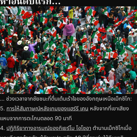
ห้าอันดับแรก…
… ช่วงเวลาจากชัยชนะที่ตื่นเต้นเร้าใจของอังกฤษเหนือเม็กซิโก:
5.
การให้สัมภาษณ์หลังเกมของแฮร์รี เคน
หลังจากที่เขาเสียง
แหบจากการตะโกนตลอด 90 นาที
4.
ปฏิกิริยาทางอารมณ์ของกิเยร์โม โอโชอา
ตำนานเม็กซิโกเมื่อ