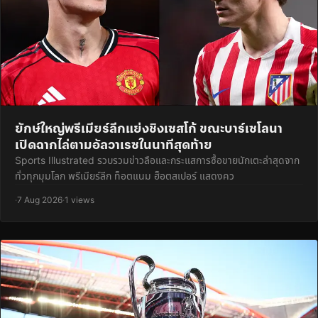
ยักษ์ใหญ่พรีเมียร์ลีกแย่งชิงเซสโก้ ขณะบาร์เซโลนา
เปิดฉากไล่ตามอัลวาเรซในนาทีสุดท้าย
Sports Illustrated รวบรวมข่าวลือและกระแสการซื้อขายนักเตะล่าสุดจาก
ทั่วทุกมุมโลก พรีเมียร์ลีก ท็อตแนม ฮ็อตสเปอร์ แสดงคว
·
7 Aug 2026
·
1 views