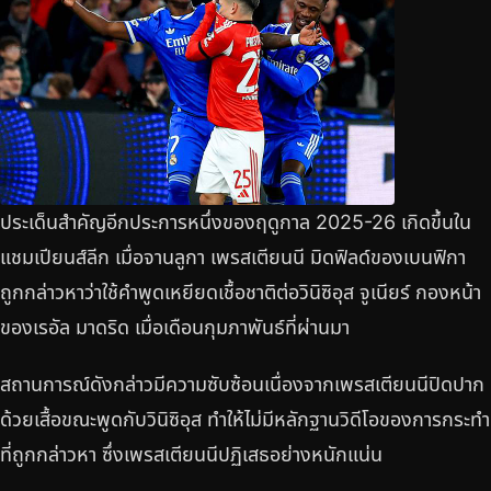
ประเด็นสำคัญอีกประการหนึ่งของฤดูกาล 2025-26 เกิดขึ้นใน
แชมเปียนส์ลีก เมื่อจานลูกา เพรสเตียนนี มิดฟิลด์ของเบนฟิกา
ถูกกล่าวหาว่าใช้คำพูดเหยียดเชื้อชาติต่อวินิซิอุส จูเนียร์ กองหน้า
ของเรอัล มาดริด เมื่อเดือนกุมภาพันธ์ที่ผ่านมา
สถานการณ์ดังกล่าวมีความซับซ้อนเนื่องจากเพรสเตียนนีปิดปาก
ด้วยเสื้อขณะพูดกับวินิซิอุส ทำให้ไม่มีหลักฐานวิดีโอของการกระทำ
ที่ถูกกล่าวหา ซึ่งเพรสเตียนนีปฏิเสธอย่างหนักแน่น