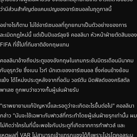
ว่ามีส่วนสำคัญต่อแคมเปญของอาร์เซนอลในฤดูกาลนี้
อย่างไรก็ตาม ไม่ใช่อาร์เซนอลที่ถูกยกมาเป็นตัวอย่างของการ
ละเมิดกฎใหม่นี้ แต่เป็นปิแอร์ลุยจิ คอลลินา หัวหน้าฝ่ายตัดสินของ
FIFA ที่ชี้ไปที่ทีมชาติอังกฤษแทน
คอลลินาอ้างถึงประตูของอังกฤษในเกมกระชับมิตรเดือนมีนาคม
กับอุรุกวัย ซึ่งเบน ไวท์ นักเตะของอาร์เซนอล ซึ่งค่อนข้างย้อน
แย้ง ได้โหม่งประตูหลังจากที่อดัม วอร์ตัน มิดฟิลด์ของคริสตัล
พาเลซ ถูกพบว่าขวางกั้นผู้เล่นฝ่ายรับ
"เราพยายามแก้ปัญหานี้และรอดูว่าจะเกิดอะไรขึ้นต่อไป" คอลลินา
กล่าว "มันจะใช้เฉพาะกับฟาวล์ที่กระทำโดยผู้เล่นฝ่ายรุกเท่านั้น ผม
ไม่คิดว่าใครในที่นี้จะพอใจกับประตูที่เกิดจากการทำฟาวล์ และ
เหตุผลที่ VAR ไม่สามารถเข้าแทรกแซงได้ก็เพราะโปรโตคอลระบุ