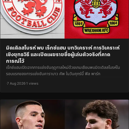
มิดเดิลสโบรห์ พบ เร็กซ์แฮม บทวิเคราะห์ การวิเคราะห์
เชิงยุทธวิธี และเปิดเผยรายชื่อผู้เล่นตัวจริงที่คาด
การณ์ไว้
เร็กซ์แฮมเปิดฉากการแข่งขันฤดูกาลใหม่ด้วยเกมเยือนพบมิดเดิลสโบรห์ใน
รอบแรกของการแข่งขันคาราบาว คัพ ในวันศุกร์นี้ ฟิล พาร์ก
·
7 Aug 2026
·
1 views