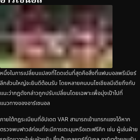
หนึ่งในการเปลี่ยนแปลงที่โดดเด่นที่สุดคือสิ่งที่แฟนบอลพรีเมียร์
ลีกส่วนใหญ่จะยินดีต้อนรับ โดยหลายคนบนโซเชียลมีเดียถึงกับ
แนะว่ากฎดังกล่าวถูกปรับเปลี่ยนโดยเฉพาะเพื่อมุ่งเป้าไปที่
แนวทางของอาร์เซนอล
ภายใต้กฎระเบียบที่อัปเดต VAR สามารถเข้าแทรกแซงได้หาก
ตรวจพบฟาวล์ก่อนที่จะมีการเตะมุมหรือเตะฟรีคิก เช่น ผู้เล่นฝ่าย
รุกขัดขวางผู้เล่นฝ่ายรับ ซึ่งเป็นกลยุทธ์ที่มิเกล อาร์เตต้ายอมรับ