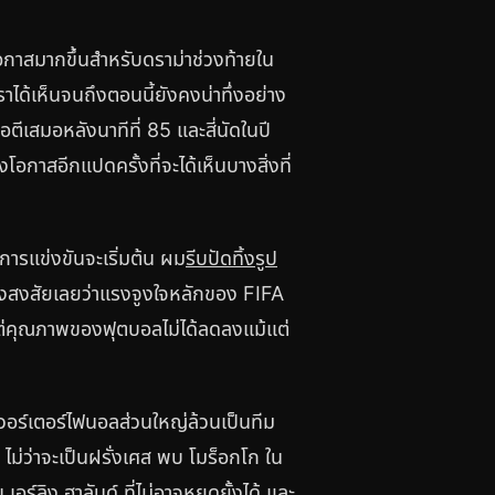
อกาสมากขึ้นสำหรับดราม่าช่วงท้ายใน
าได้เห็นจนถึงตอนนี้ยังคงน่าทึ่งอย่าง
ตีเสมอหลังนาทีที่ 85 และสี่นัดในปี
โอกาสอีกแปดครั้งที่จะได้เห็นบางสิ่งที่
นการแข่งขันจะเริ่มต้น ผม
รีบปัดทิ้งรูป
องสงสัยเลยว่าแรงจูงใจหลักของ FIFA
แต่คุณภาพของฟุตบอลไม่ได้ลดลงแม้แต่
ควอร์เตอร์ไฟนอลส่วนใหญ่ล้วนเป็นทีม
ม่ว่าจะเป็นฝรั่งเศส พบ โมร็อกโก ใน
ลิง ฮาลันด์ ที่ไม่อาจหยุดยั้งได้ และ