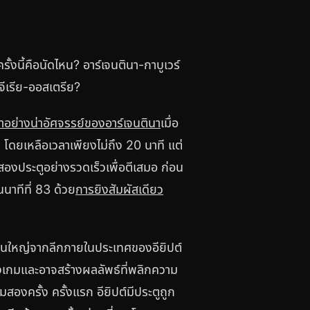
้งนี้คือนัดไหน? อาร์เจนตินา-กาบูเวร์
จีเรีย-ออสเตรีย?
อย่างน่าอัศจรรย์ของอาร์เจนตินา
เมื่อ
 โดยเหลือเวลาเพียงไม่ถึง 20 นาที แต่
องประตูอย่างรวดเร็วเพื่อตีเสมอ ก่อน
นาทีที่ 83 ด้วย
การยิงสัมผัสเดียว
นส่วนใหญ่จากลีกภายในประเทศของอียิปต์
ของเกมและอาจสร้างผลลัพธ์ที่พลิกความ
องครั้ง ครั้งแรก อียิปต์มีประตูถูก