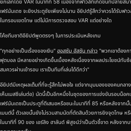
ยกเลิกโดย VAR ในนาทีที่ 58 เนื่องจากฟาวล์ที่เกิดขึ้นที่ปลายสนา
เฟร์นันเดซ จะยิงประตูชัยเพียงไม่นาน อียิปต์รู้สึกว่าควรได้รับ
ในกรอบเขตโทษ แต่ไม่มีการตรวจสอบ VAR แต่อย่างใด
โค้ชทีมชาติอียิปต์พูดตรงๆ ในการประเมินหลังเกม
"ทุกอย่างเป็นเรื่องของเงิน"
ฮอสซัม ฮัสซัน กล่าว
"พวกเขาต้องการ
ฟุตบอล มีหลายอย่างเกิดขึ้นเบื้องหลังเนื่องจากผลประโยชน์ทับซ้อน สิ
สมควรผ่านเข้ารอบ เราเป็นทีมที่เล่นได้ดีกว่า"
อียิปต์มีเหตุผลเต็มที่ที่จะรู้สึกไม่พอใจ แต่จากมุมมองของคนกลา
เห็นเมสซีเล่นต่อ) นัดนี้เป็นอีกหนึ่งในชุดของการแข่งขันรอบน็อคเ
เฟร์นันเดซเป็นประตูที่ตีเสมอหรือชนะในนาทีที่ 85 หรือหลังจากนั้น
เมนต์นี้ ตัวเลขนั้นยังไม่รวมสามนัดที่ตัดสินด้วยการยิงจุดโทษ หร
ในนาทีที่ 90 ของ เอร์ลิง ฮาลันด์ พิสูจน์ว่าเป็นตัวชี้ขาด หลังจาก