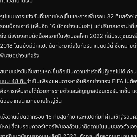
ทดเวลาบาดเจ็บ
รูปแบบการแข่งขันที่ขยายใหญ่ขึ้นและการเพิ่มรอบ 32 ทีมสร้างโ
รอบน็อคเอาท์ (เพิ่มอีก 16 นัดอย่างแม่นยำ) แต่ปริมาณดราม่าที่เร
ยิ่ง มีเพียงสามนัดน็อคเอาท์ในฟุตบอลโลก 2022 ที่มีประตูชนะหรือ
2018 โดยยังมีอีกแปดนัดที่จะมาถึงในทัวร์นาเมนต์ปีนี้ ซึ่งหมายถึง
พิเศษอย่างแท้จริง
สนามแข่งขันที่ขยายใหญ่ขึ้นถือเป็นความสำเร็จที่ปฏิเสธไม่ได้ ก่อ
แบบ 48 ทีม
ว่าเป็นเพียงแผนการหาเงินอีกอย่างของ FIFA ไม่ต้
คือการเพิ่มรายได้ด้วยการขายตั๋วและสัญญาสปอนเซอร์มากขึ้น 
น้อยจากสนามที่ขยายใหญ่ขึ้น
เมื่อวานนี้ปิดฉากรอบ 16 ทีมสุดท้าย และแปดทีมที่ผ่านเข้าสู่รอบ
ใหญ่
สี่คู่ในรอบควอร์เตอร์ไฟนอล
ล้วนน่าติดตามในแบบของตัวเอง ไ
การรีแมตช์รอบรองชนะเลิศปี 2022, อังกฤษที่รอคอยมานาน พบ เอร์