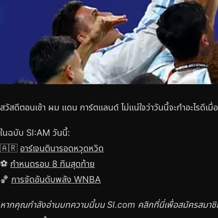
สวัสดีตอนเช้า ผม แดน การ์ตแลนด์ ไม่แน่ใจว่าวันนี้จะทำอะไรดีเม
ในฉบับ SI:AM วันนี้:
🇦🇷
อาร์เจนตินารอดหวุดหวิด
⚽
กำหนดรอบ 8 ทีมสุดท้าย
🏀
การจัดอันดับพลัง WNBA
หากคุณกำลังอ่านบทความนี้บน SI.com คลิกที่นี่เพื่อสมัครสม