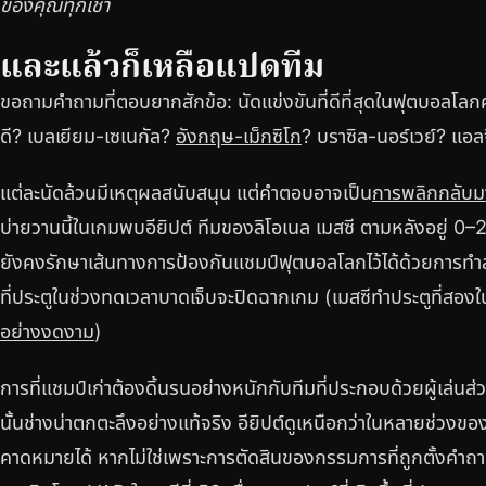
ของคุณทุกเช้า
และแล้วก็เหลือแปดทีม
ขอถามคำถามที่ตอบยากสักข้อ: นัดแข่งขันที่ดีที่สุดในฟุตบอลโลกครั
ดี? เบลเยียม-เซเนกัล?
อังกฤษ-เม็กซิโก
? บราซิล-นอร์เวย์? แอล
แต่ละนัดล้วนมีเหตุผลสนับสนุน แต่คำตอบอาจเป็น
การพลิกกลับมา
บ่ายวานนี้ในเกมพบอียิปต์ ทีมของลิโอเนล เมสซี ตามหลังอยู่ 0–2
ยังคงรักษาเส้นทางการป้องกันแชมป์ฟุตบอลโลกไว้ได้ด้วยการทำส
ที่ประตูในช่วงทดเวลาบาดเจ็บจะปิดฉากเกม (เมสซีทำประตูที่สองใน
อย่างงดงาม
)
การที่แชมป์เก่าต้องดิ้นรนอย่างหนักกับทีมที่ประกอบด้วยผู้เล่
นั้นช่างน่าตกตะลึงอย่างแท้จริง อียิปต์ดูเหนือกว่าในหลายช่วง
คาดหมายได้ หากไม่ใช่เพราะการตัดสินของกรรมการที่ถูกตั้งคำถามส