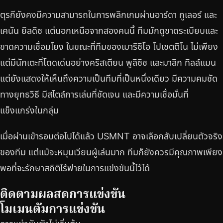
ตุรกียังคงมีความสามารถในการพลิกเกมผ่านอาร์ดา กูเลอร์ และ
เคนัน ยิลดิซ แต่นอกเหนือจากสองคนนี้ ทีมมักดูขาดระเบียบและ
ขาดความเชื่อมโยง ในขณะที่ทีมของเมาริซิโอ โปเชตติโน ไม่เพียง
แต่มีนักเตะที่โดดเด่นอย่างคริสเตียน พูลิซิช และมาลิก ทิลล์แมน
แต่ยังแสดงให้เห็นถึงความเป็นทีมที่เป็นหนึ่งเดียว มีความคมชัด
ทางยุทธวิธี มีสไตล์การเล่นที่ชัดเจน และมีความเชื่อมั่นที่
แข็งแกร่งในกลุ่ม
เมื่อผ่านเข้ารอบต่อไปได้แล้ว USMNT อาจเลือกสับเปลี่ยนตัวจริง
ของทีม แต่แม้จะหมุนเวียนผู้เล่นมาก ทีมก็ยังควรมีคุณภาพเพียง
พอที่จะรักษาสถิติไร้พ่ายในการแข่งขันนี้ไว้ได้
ติดตามผลสดการแข่งขัน
โมเมนตัมการแข่งขัน