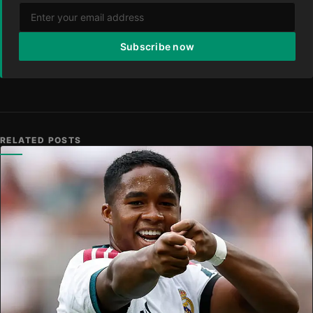
Subscribe now
RELATED POSTS