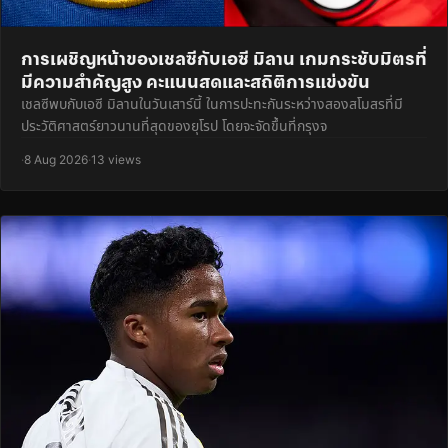
การเผชิญหน้าของเชลซีกับเอซี มิลาน เกมกระชับมิตรที่
มีความสำคัญสูง คะแนนสดและสถิติการแข่งขัน
เชลซีพบกับเอซี มิลานในวันเสาร์นี้ ในการปะทะกันระหว่างสองสโมสรที่มี
ประวัติศาสตร์ยาวนานที่สุดของยุโรป โดยจะจัดขึ้นที่กรุงจ
·
8 Aug 2026
·
13 views