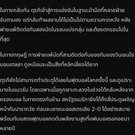
ในทางกลับกัน ตุรกีเข้าสู่การแข่งขันในฐานะม้ามืดที่หลายฝ่าย
จับตามอง แต่กลับทำผลงานได้ไม่เป็นไปตามความคาดหวัง หลัง
พ่ายแพ้ติดต่อกันสองนัดในรอบแบ่งกลุ่ม และต้องตกรอบไปใน
ที่สุด
ในทางทฤษฎี การพ่ายแพ้นัดที่สามติดต่อกันของทีมของวินเชนโซ
มอนเตลลา ดูเหมือนจะเป็นสิ่งที่หลีกเลี่ยงได้ยาก
ตุรกียังไม่สามารถทำประตูได้เลยในฟุตบอลโลกครั้งนี้ และดูเปราะ
บางในแนวรับ โดยเฉพาะเมื่อถูกเจาะทะลวงในช่วงโต้กลับหลังจาก
ครองบอล ในทางตรงกันข้าม สหรัฐอเมริกายิงได้ถึงสี่ประตูเผชิญ
หน้ากับปารากวัย ก่อนจะเอาชนะออสเตรเลีย 2-0 ได้อย่างสบาย
พร้อมกับแสดงฟุตบอลกดดันพลังงานสูงที่แฟนบอลรอคอยมา
หลายปี