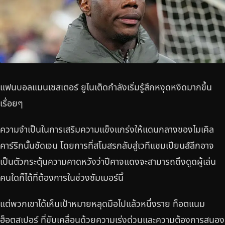
แฟนบอลแมนเชสเตอร์ ยูไนเต็ดกำลังเริ่มรู้สึกหงุดหงิดมากขึ้น
เรื่อยๆ
ความจำเป็นในการเสริมความแข็งแกร่งให้แดนกลางของไมเคิล
คาร์ริกนั้นชัดเจน โดยการที่สโมสรกลับสู่เวทีแชมเปียนส์ลีกอาจ
เป็นตัวกระตุ้นความคาดหวังว่าปีศาจแดงจะสามารถดึงดูดผู้เล่น
คนใดก็ได้ที่ต้องการในช่วงซัมเมอร์นี้
แต่พวกเขาได้เห็นเป้าหมายหลุดมือไปแล้วหนึ่งราย ท็อตแนม
ฮ็อตสเปอร์ ที่ขับเคลื่อนด้วยความเร่งด่วนและความต้องการสนอง