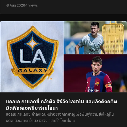
·
8 Aug 2026
·
1 views
แอลเอ กาแลคซี่ คว้าตัว ฮิร์วิง โลซาโน และเล็งดึงอดีต
มิดฟิลด์เอฟซีบาร์เซโลนา
แอลเอ กาแลคซี่ กำลังเดินหน้าอย่างกล้าหาญเพื่อฟื้นฟูความยิ่งใหญ่ใน
อดีต ด้วยการคว้าตัว ฮิร์วิง "ชัคกี้" โลซาโน แ