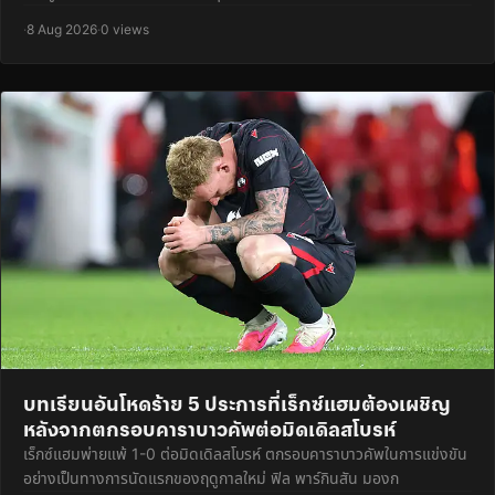
·
8 Aug 2026
·
0 views
บทเรียนอันโหดร้าย 5 ประการที่เร็กซ์แฮมต้องเผชิญ
หลังจากตกรอบคาราบาวคัพต่อมิดเดิลสโบรห์
เร็กซ์แฮมพ่ายแพ้ 1-0 ต่อมิดเดิลสโบรห์ ตกรอบคาราบาวคัพในการแข่งขัน
อย่างเป็นทางการนัดแรกของฤดูกาลใหม่ ฟิล พาร์กินสัน มองก