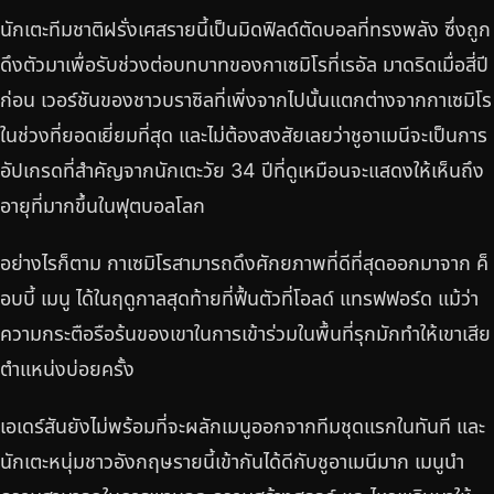
นักเตะทีมชาติฝรั่งเศสรายนี้เป็นมิดฟิลด์ตัดบอลที่ทรงพลัง ซึ่งถูก
ดึงตัวมาเพื่อรับช่วงต่อบทบาทของกาเซมิโรที่เรอัล มาดริดเมื่อสี่ปี
ก่อน เวอร์ชันของชาวบราซิลที่เพิ่งจากไปนั้นแตกต่างจากกาเซมิโร
ในช่วงที่ยอดเยี่ยมที่สุด และไม่ต้องสงสัยเลยว่าชูอาเมนีจะเป็นการ
อัปเกรดที่สำคัญจากนักเตะวัย 34 ปีที่ดูเหมือนจะแสดงให้เห็นถึง
อายุที่มากขึ้นในฟุตบอลโลก
อย่างไรก็ตาม กาเซมิโรสามารถดึงศักยภาพที่ดีที่สุดออกมาจาก ค็
อบบี้ เมนู ได้ในฤดูกาลสุดท้ายที่ฟื้นตัวที่โอลด์ แทรฟฟอร์ด แม้ว่า
ความกระตือรือร้นของเขาในการเข้าร่วมในพื้นที่รุกมักทำให้เขาเสีย
ตำแหน่งบ่อยครั้ง
เอเดร์สันยังไม่พร้อมที่จะผลักเมนูออกจากทีมชุดแรกในทันที และ
นักเตะหนุ่มชาวอังกฤษรายนี้เข้ากันได้ดีกับชูอาเมนีมาก เมนูนำ