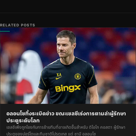
RELATED POSTS
อลอนโซทิ้งระเบิดข่าว ขณะเชลซีเร่งการตามล่าผู้รักษา
ประตูระดับโลก
เชลซีเพิ่งถูกโยงกับการย้ายทีมที่อาจเกิดขึ้นสำหรับ ดิโอโก คอสตา ผู้รักษา
ประตูของปอร์โตและทีมชาติโปรตุเกส แต่ ซาบี อลอนโซ