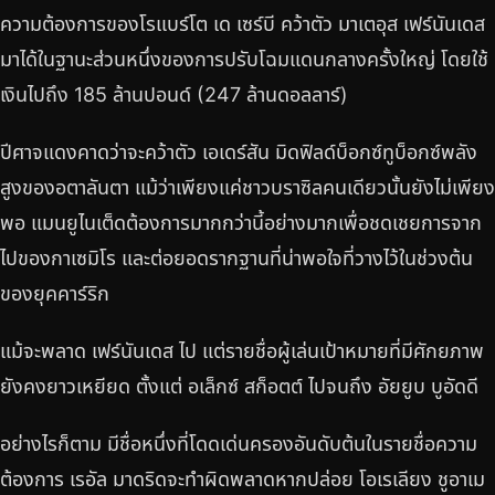
ความต้องการของโรแบร์โต เด เซร์บี คว้าตัว มาเตอุส เฟร์นันเดส
มาได้ในฐานะส่วนหนึ่งของการปรับโฉมแดนกลางครั้งใหญ่ โดยใช้
เงินไปถึง 185 ล้านปอนด์ (247 ล้านดอลลาร์)
ปีศาจแดงคาดว่าจะคว้าตัว เอเดร์สัน มิดฟิลด์บ็อกซ์ทูบ็อกซ์พลัง
สูงของอตาลันตา แม้ว่าเพียงแค่ชาวบราซิลคนเดียวนั้นยังไม่เพียง
พอ แมนยูไนเต็ดต้องการมากกว่านี้อย่างมากเพื่อชดเชยการจาก
ไปของกาเซมิโร และต่อยอดรากฐานที่น่าพอใจที่วางไว้ในช่วงต้น
ของยุคคาร์ริก
แม้จะพลาด เฟร์นันเดส ไป แต่รายชื่อผู้เล่นเป้าหมายที่มีศักยภาพ
ยังคงยาวเหยียด ตั้งแต่ อเล็กซ์ สก็อตต์ ไปจนถึง อัยยูบ บูอัดดี
อย่างไรก็ตาม มีชื่อหนึ่งที่โดดเด่นครองอันดับต้นในรายชื่อความ
ต้องการ เรอัล มาดริดจะทำผิดพลาดหากปล่อย โอเรเลียง ชูอาเม