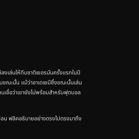
ได้ลงเล่นให้ทีมชาติเยอรมันครั้งแรกในปี
ณะนั้น แม้ว่าอาเดเยมีซึ่งขณะนั้นเล่น
นเชื่อว่าเขายังไม่พร้อมสำหรับฟุตบอล
าปีก่อน ฟลิคอธิบายอย่างตรงไปตรงมาถึง