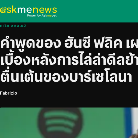
คาริม อาเดเยมี
คำพูดของ ฮันซี ฟลิค 
เบื้องหลังการไล่ล่าดีลย้า
ตื่นเต้นของบาร์เซโลนา
Fabrizio