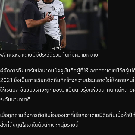
ฟลิคและอาเดเยมีมีประวัติร่วมกันที่มีความหมาย
ผู้จัดการทีมบาร์เซโลนาคนปัจจุบันคือผู้ที่ให้โอกาสอาเดเยมีวัยรุ่น
2021 ซึ่งเป็นการเรียกติดทีมที่สร้างความประหลาดใจให้หลายคนในข
ให้เรดบูล ซัลซ์บวร์กจะถูกมองว่าเป็นดาวรุ่งแห่งอนาคต แต่หลายค
ระดับนานาชาติ
เมื่อถูกถามถึงการตัดสินใจของเขาที่เรียกอาเดเยมีติดทีมเมื่อห้
สิ่งที่ดึงดูดใจเขาในตัวนักเตะหนุ่มรายนี้