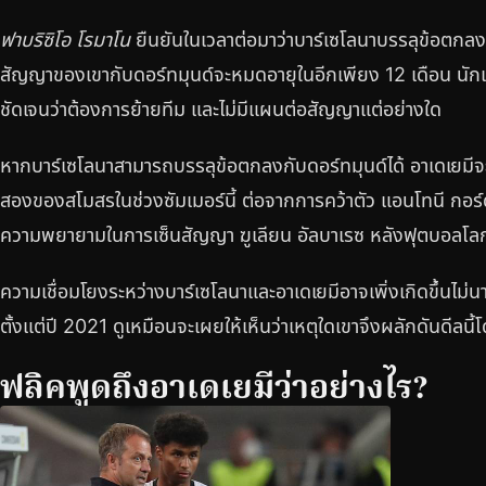
ฟาบริซิโอ โรมาโน
ยืนยันในเวลาต่อมาว่าบาร์เซโลนาบรรลุข้อตกลงเ
สัญญาของเขากับดอร์ทมุนด์จะหมดอายุในอีกเพียง 12 เดือน นัก
ชัดเจนว่าต้องการย้ายทีม และไม่มีแผนต่อสัญญาแต่อย่างใด
หากบาร์เซโลนาสามารถบรรลุข้อตกลงกับดอร์ทมุนด์ได้ อาเดเยมี
สองของสโมสรในช่วงซัมเมอร์นี้ ต่อจากการคว้าตัว แอนโทนี กอร์ด
ความพยายามในการเซ็นสัญญา ฆูเลียน อัลบาเรซ หลังฟุตบอลโลกก็
ความเชื่อมโยงระหว่างบาร์เซโลนาและอาเดเยมีอาจเพิ่งเกิดขึ้นไม่นา
ตั้งแต่ปี 2021 ดูเหมือนจะเผยให้เห็นว่าเหตุใดเขาจึงผลักดันดีลนี
ฟลิคพูดถึงอาเดเยมีว่าอย่างไร?