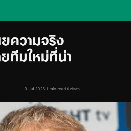
เผยความจริง
ยทีมใหม่ที่น่า
·
9 Jul 2026
1 min read
·
6 views